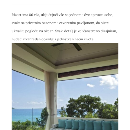
Rizort ima 86 vila, uključujući vile sa jednom i dve spavaće sobe,
svaka sa privatnim bazenom i otvorenim paviljonom, da biste
uživali u pogledu na okean. Svaki detalj je veličanstveno dizajniran,
nudeći izvanredan doživljaj i jedinstven način života.