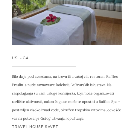
USLUGA
Bilo da je pod zvezdama, na krovu ili u vašoj vili, restorani Raffles
Praslin-a nude raznovrsnu kolekciju kulinarskih iskustava. Na
raspolaganju su vam usluge konsijerža, koji može organizovati
različite aktivnosti, nakon čega se možete opustiti u Raffles Spa –
postavljen visoko iznad vode, okružen tropskim vrtovima, odvešće
vas na putovanje čistog uživanja i opuštanja.
TRAVEL HOUSE SAVET