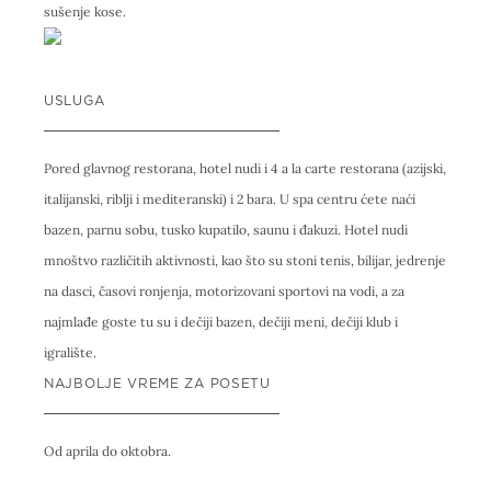
sušenje kose.
USLUGA
Pored glavnog restorana, hotel nudi i 4 a la carte restorana (azijski,
italijanski, riblji i mediteranski) i 2 bara. U spa centru ćete naći
bazen, parnu sobu, tusko kupatilo, saunu i đakuzi. Hotel nudi
mnoštvo različitih aktivnosti, kao što su stoni tenis, bilijar, jedrenje
na dasci, časovi ronjenja, motorizovani sportovi na vodi, a za
najmlađe goste tu su i dečiji bazen, dečiji meni, dečiji klub i
igralište.
NAJBOLJE VREME ZA POSETU
Od aprila do oktobra.