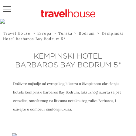
POŠALJITE UPIT
Travel House
>
Evropa
>
Turska
>
Bodrum
>
Kempinski
Hotel Barbaros Bay Bodrum 5*
KEMPINSKI HOTEL
BARBAROS BAY BODRUM 5*
Doživite najbolje od evropskog luksuza u živopisnom okruženju
hotela Kempinski Barbaros Bay Bodrum, luksuznog rizorta sa pet
zvezdica, smeštenog na liticama netaknutog zaliva Barbaros, i
uživajte u odmoru i simfoniji ukusa.