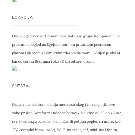
LOKACIJA
Ovaj elegantni rizort renomirane hotelske grupe Kempinski nudi
prekrasan pogled na Egejsko more, sa privatnom peščanom
plažom i platoom sa direktnim izlazom na more. Udaljen je oko 14
km od centra Bodruma i oko 38 km od aerodroma.
SMEŠTAJ
Dizajnirane kao kombinacija mediteranskog i turskog stila, sve
sobe pružaju komforan i udoban boravak. Veličine od 35 do 45 m2,
sve sobe imaju balkone i delimičan ili potpun pogled na more, kao i
TV, centralni klima uređaj, Wi-Fi internet, sef, mini-bar i fen za