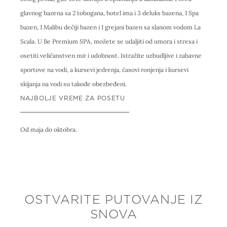
glavnog bazena sa 2 tobogana, hotel ima i 3 deluks bazena, 1 Spa
bazen, 1 Malibu dečiji bazen i 1 grejani bazen sa slanom vodom La
Scala. U Be Premium SPA, možete se udaljiti od umora i stresa i
osetiti veličanstven mir i udobnost. Istražite uzbudljive i zabavne
sportove na vodi, a kursevi jedrenja, časovi ronjenja i kursevi
skijanja na vodi su takođe obezbeđeni.
NAJBOLJE VREME ZA POSETU
Od maja do oktobra.
OSTVARITE PUTOVANJE IZ
SNOVA