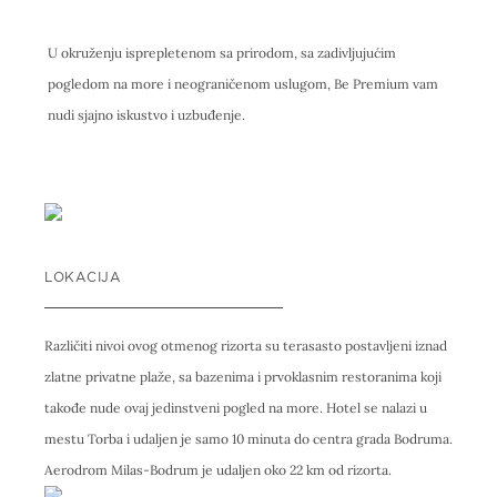
U okruženju isprepletenom sa prirodom, sa zadivljujućim
pogledom na more i neograničenom uslugom, Be Premium vam
nudi sjajno iskustvo i uzbuđenje.
LOKACIJA
Različiti nivoi ovog otmenog rizorta su terasasto postavljeni iznad
zlatne privatne plaže, sa bazenima i prvoklasnim restoranima koji
takođe nude ovaj jedinstveni pogled na more. Hotel se nalazi u
mestu Torba i udaljen je samo 10 minuta do centra grada Bodruma.
Aerodrom Milas-Bodrum je udaljen oko 22 km od rizorta.