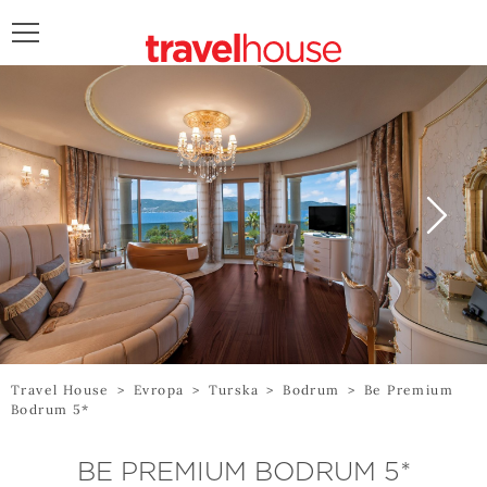
POŠALJITE UPIT
Travel House
>
Evropa
>
Turska
>
Bodrum
>
Be Premium
Bodrum 5*
BE PREMIUM BODRUM 5*