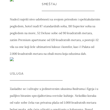
SMEŠTAJ
Nudeći najviši nivo udobnosti sa svojom prirodom i spektakularnim
pogledom, hotel nudi 87 standardnih soba, 110 Superior soba sa
pogledom na more, 52 Deluxe sobe od 90 kvadratnih metara,
zatim Premium apartmane od 120 kvadratnih metara, a postoji i 12
vila za one koji žele ultimativni luksuz i komfor, kao i 1 Palata od
2.000 kvadratnih metara na obali mora koja oduzima dah.
USLUGA
Zasladite se i uživajte u jedinstvenim ukusima Bodruma i Egeja i u
pažljivo biranim specijalitetima svetske kuhinje. Nekoliko koraka
od vaše sobe čeka vas privatna plaža od 1.000 kvadratnih metara
belog peska, gde ćete uživajti u opuštanju u kabanama. Pored