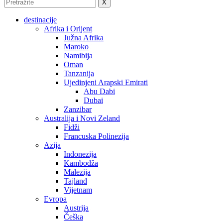
X
destinacije
Afrika i Orijent
Južna Afrika
Maroko
Namibija
Oman
Tanzanija
Ujedinjeni Arapski Emirati
Abu Dabi
Dubai
Zanzibar
Australija i Novi Zeland
Fidži
Francuska Polinezija
Azija
Indonezija
Kambodža
Malezija
Tajland
Vijetnam
Evropa
Austrija
Češka