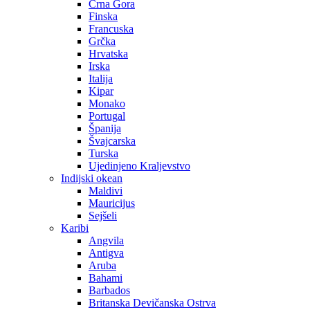
Crna Gora
Finska
Francuska
Grčka
Hrvatska
Irska
Italija
Kipar
Monako
Portugal
Španija
Švajcarska
Turska
Ujedinjeno Kraljevstvo
Indijski okean
Maldivi
Mauricijus
Sejšeli
Karibi
Angvila
Antigva
Aruba
Bahami
Barbados
Britanska Devičanska Ostrva