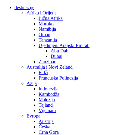
destinacije
Afrika i Orijent
Južna Afrika
Maroko
Namibija
Oman
Tanzanija
Ujedinjeni Arapski Emirati
Abu Dabi
Dubai
Zanzibar
Australija i Novi Zeland
Fidži
Francuska Polinezija
Azija
Indonezija
Kambodža
Malezija
Tajland
Vijetnam
Evropa
Austrija
Češka
Crna Gora