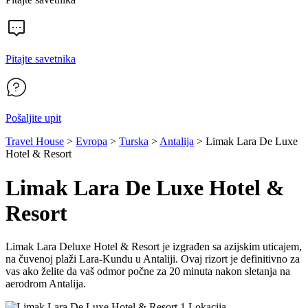
Pitajte savetnika
Pošaljite upit
Travel House
>
Evropa
>
Turska
>
Antalija
>
Limak Lara De Luxe
Hotel & Resort
Limak Lara De Luxe Hotel &
Resort
Limak Lara Deluxe Hotel & Resort je izgrađen sa azijskim uticajem,
na čuvenoj plaži Lara-Kundu u Antaliji. Ovaj rizort je definitivno za
vas ako želite da vaš odmor počne za 20 minuta nakon sletanja na
aerodrom Antalija.
Lokacija