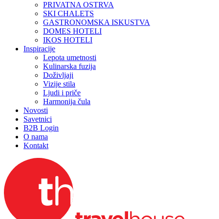
PRIVATNA OSTRVA
SKI CHALETS
GASTRONOMSKA ISKUSTVA
DOMES HOTELI
IKOS HOTELI
Inspiracije
Lepota umetnosti
Kulinarska fuzija
Doživljaji
Vizije stila
Ljudi i priče
Harmonija čula
Novosti
Savetnici
B2B Login
O nama
Kontakt