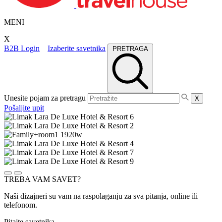
MENI
X
B2B Login
Izaberite savetnika
PRETRAGA
Unesite pojam za pretragu
X
Pošaljite upit
TREBA VAM SAVET?
Naši dizajneri su vam na raspolaganju za sva pitanja, online ili
telefonom.
Pitajte savetnika