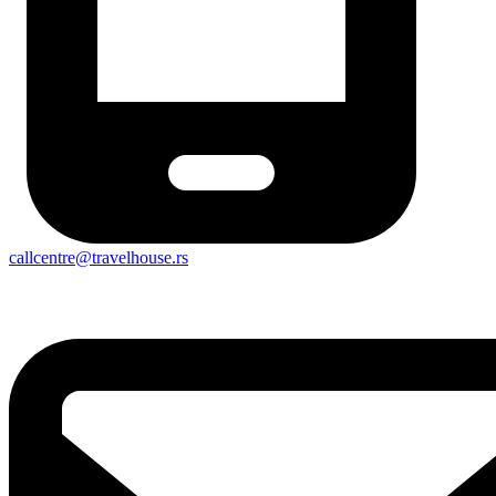
callcentre@travelhouse.rs