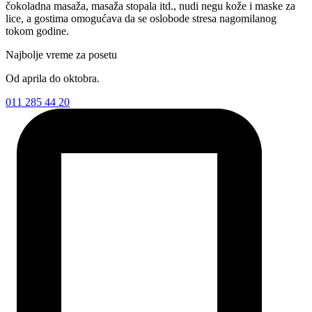
čokoladna masaža, masaža stopala itd., nudi negu kože i maske za
lice, a gostima omogućava da se oslobode stresa nagomilanog
tokom godine.
Najbolje vreme za posetu
Od aprila do oktobra.
011 285 44 20