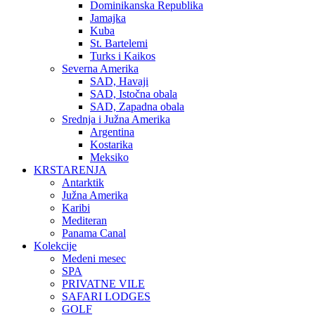
Dominikanska Republika
Jamajka
Kuba
St. Bartelemi
Turks i Kaikos
Severna Amerika
SAD, Havaji
SAD, Istočna obala
SAD, Zapadna obala
Srednja i Južna Amerika
Argentina
Kostarika
Meksiko
KRSTARENJA
Antarktik
Južna Amerika
Karibi
Mediteran
Panama Canal
Kolekcije
Medeni mesec
SPA
PRIVATNE VILE
SAFARI LODGES
GOLF