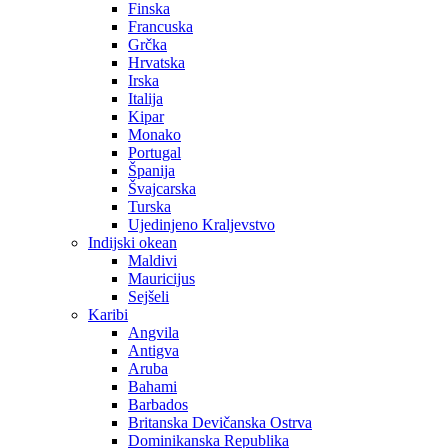
Finska
Francuska
Grčka
Hrvatska
Irska
Italija
Kipar
Monako
Portugal
Španija
Švajcarska
Turska
Ujedinjeno Kraljevstvo
Indijski okean
Maldivi
Mauricijus
Sejšeli
Karibi
Angvila
Antigva
Aruba
Bahami
Barbados
Britanska Devičanska Ostrva
Dominikanska Republika