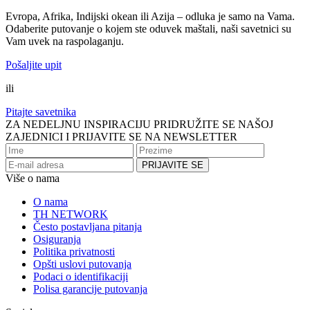
Evropa, Afrika, Indijski okean ili Azija – odluka je samo na Vama.
Odaberite putovanje o kojem ste oduvek maštali, naši savetnici su
Vam uvek na raspolaganju.
Pošaljite upit
ili
Pitajte savetnika
ZA NEDELJNU INSPIRACIJU PRIDRUŽITE SE NAŠOJ
ZAJEDNICI I PRIJAVITE SE NA NEWSLETTER
Više o nama
O nama
TH NETWORK
Često postavljana pitanja
Osiguranja
Politika privatnosti
Opšti uslovi putovanja
Podaci o identifikaciji
Polisa garancije putovanja