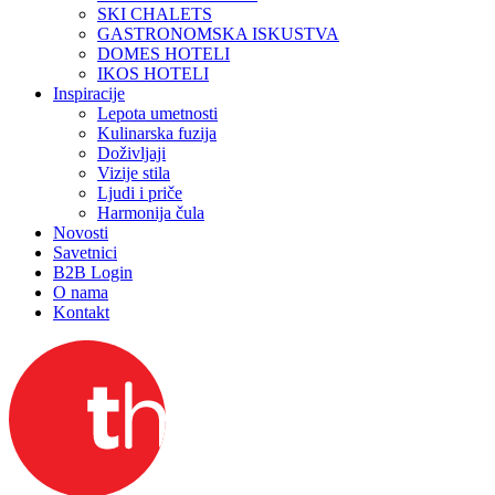
SKI CHALETS
GASTRONOMSKA ISKUSTVA
DOMES HOTELI
IKOS HOTELI
Inspiracije
Lepota umetnosti
Kulinarska fuzija
Doživljaji
Vizije stila
Ljudi i priče
Harmonija čula
Novosti
Savetnici
B2B Login
O nama
Kontakt