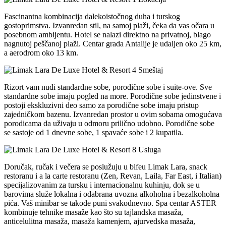
Fascinantna kombinacija dalekoistočnog duha i turskog
gostoprimstva. Izvanredan stil, na samoj plaži, čeka da vas očara u
posebnom ambijentu. Hotel se nalazi direktno na privatnoj, blago
nagnutoj peščanoj plaži. Centar grada Antalije je udaljen oko 25 km,
a aerodrom oko 13 km.
Smeštaj
Rizort vam nudi standardne sobe, porodične sobe i suite-ove. Sve
standardne sobe imaju pogled na more. Porodične sobe jedinstvene i
postoji ekskluzivni deo samo za porodične sobe imaju pristup
zajedničkom bazenu. Izvanredan prostor u ovim sobama omogućava
porodicama da uživaju u odmoru prilično udobno. Porodične sobe
se sastoje od 1 dnevne sobe, 1 spavaće sobe i 2 kupatila.
Usluga
Doručak, ručak i večera se poslužuju u bifeu Limak Lara, snack
restoranu i a la carte restoranu (Zen, Revan, Laila, Far East, i Italian)
specijalizovanim za tursku i internacionalnu kuhinju, dok se u
barovima služe lokalna i odabrana uvozna alkoholna i bezalkoholna
pića. Vaš minibar se takođe puni svakodnevno. Spa centar ASTER
kombinuje tehnike masaže kao što su tajlandska masaža,
anticelulitna masaža, masaža kamenjem, ajurvedska masaža,