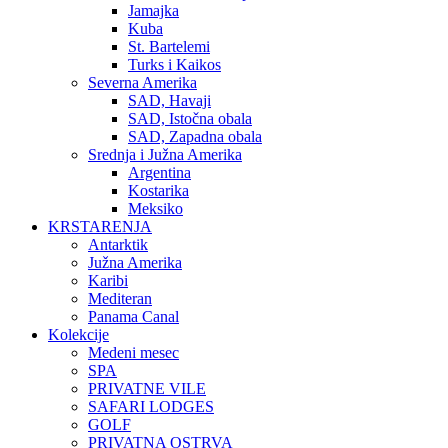
Jamajka
Kuba
St. Bartelemi
Turks i Kaikos
Severna Amerika
SAD, Havaji
SAD, Istočna obala
SAD, Zapadna obala
Srednja i Južna Amerika
Argentina
Kostarika
Meksiko
KRSTARENJA
Antarktik
Južna Amerika
Karibi
Mediteran
Panama Canal
Kolekcije
Medeni mesec
SPA
PRIVATNE VILE
SAFARI LODGES
GOLF
PRIVATNA OSTRVA