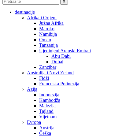
X
destinacije
Afrika i Orijent
Južna Afrika
Maroko
Namibija
Oman
Tanzanija
Ujedinjeni Arapski Emirati
Abu Dabi
Dubai
Zanzibar
Australija i Novi Zeland
Fidži
Francuska Polinezija
Azija
Indonezija
Kambodža
Malezija
Tajland
Vijetnam
Evropa
Austrija
Češka