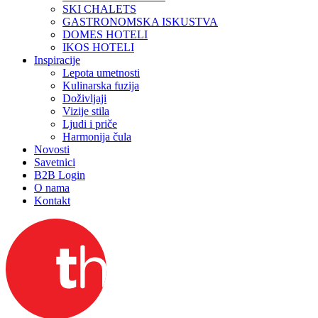
SKI CHALETS
GASTRONOMSKA ISKUSTVA
DOMES HOTELI
IKOS HOTELI
Inspiracije
Lepota umetnosti
Kulinarska fuzija
Doživljaji
Vizije stila
Ljudi i priče
Harmonija čula
Novosti
Savetnici
B2B Login
O nama
Kontakt