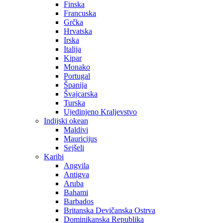
Finska
Francuska
Grčka
Hrvatska
Irska
Italija
Kipar
Monako
Portugal
Španija
Švajcarska
Turska
Ujedinjeno Kraljevstvo
Indijski okean
Maldivi
Mauricijus
Sejšeli
Karibi
Angvila
Antigva
Aruba
Bahami
Barbados
Britanska Devičanska Ostrva
Dominikanska Republika