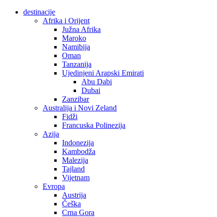
destinacije
Afrika i Orijent
Južna Afrika
Maroko
Namibija
Oman
Tanzanija
Ujedinjeni Arapski Emirati
Abu Dabi
Dubai
Zanzibar
Australija i Novi Zeland
Fidži
Francuska Polinezija
Azija
Indonezija
Kambodža
Malezija
Tajland
Vijetnam
Evropa
Austrija
Češka
Crna Gora