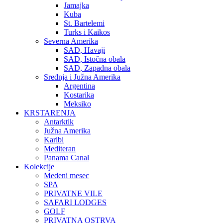
Jamajka
Kuba
St. Bartelemi
Turks i Kaikos
Severna Amerika
SAD, Havaji
SAD, Istočna obala
SAD, Zapadna obala
Srednja i Južna Amerika
Argentina
Kostarika
Meksiko
KRSTARENJA
Antarktik
Južna Amerika
Karibi
Mediteran
Panama Canal
Kolekcije
Medeni mesec
SPA
PRIVATNE VILE
SAFARI LODGES
GOLF
PRIVATNA OSTRVA