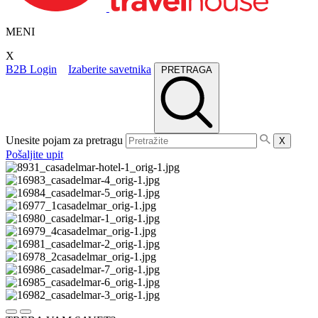
MENI
X
B2B Login
Izaberite savetnika
PRETRAGA
Unesite pojam za pretragu
X
Pošaljite upit