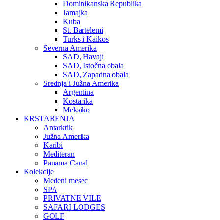
Dominikanska Republika
Jamajka
Kuba
St. Bartelemi
Turks i Kaikos
Severna Amerika
SAD, Havaji
SAD, Istočna obala
SAD, Zapadna obala
Srednja i Južna Amerika
Argentina
Kostarika
Meksiko
KRSTARENJA
Antarktik
Južna Amerika
Karibi
Mediteran
Panama Canal
Kolekcije
Medeni mesec
SPA
PRIVATNE VILE
SAFARI LODGES
GOLF