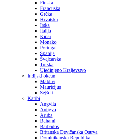
Finska
Francuska
Grčka
Hrvatska
Irska
Italija
Kipar
Monako
Portugal
Španija
Švajcarska
Turska
Ujedinjeno Kraljevstvo
Indijski okean
Maldivi
Mauricijus
Sejšeli
Karibi
Angvila
Antigva
Aruba
Bahami
Barbados
Britanska Devičanska Ostrva
Dominikanska Republika