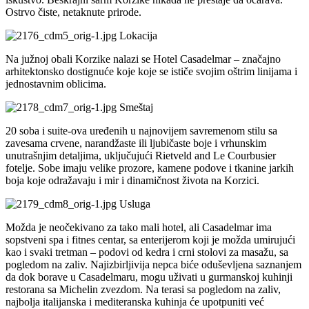
Ostrvo čiste, netaknute prirode.
Lokacija
Na južnoj obali Korzike nalazi se Hotel Casadelmar – značajno
arhitektonsko dostignuće koje koje se ističe svojim oštrim linijama i
jednostavnim oblicima.
Smeštaj
20 soba i suite-ova uređenih u najnovijem savremenom stilu sa
zavesama crvene, narandžaste ili ljubičaste boje i vrhunskim
unutrašnjim detaljima, uključujući Rietveld and Le Courbusier
fotelje. Sobe imaju velike prozore, kamene podove i tkanine jarkih
boja koje odražavaju i mir i dinamičnost života na Korzici.
Usluga
Možda je neočekivano za tako mali hotel, ali Casadelmar ima
sopstveni spa i fitnes centar, sa enterijerom koji je možda umirujući
kao i svaki tretman – podovi od kedra i crni stolovi za masažu, sa
pogledom na zaliv. Najizbirljivija nepca biće oduševljena saznanjem
da dok borave u Casadelmaru, mogu uživati u gurmanskoj kuhinji
restorana sa Michelin zvezdom. Na terasi sa pogledom na zaliv,
najbolja italijanska i mediteranska kuhinja će upotpuniti već