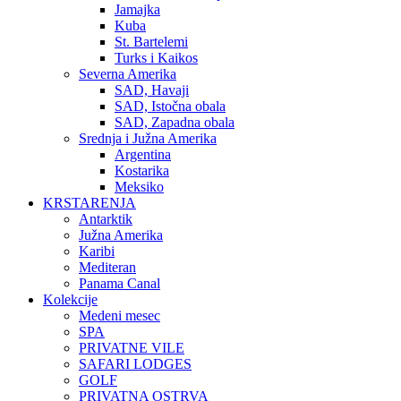
Jamajka
Kuba
St. Bartelemi
Turks i Kaikos
Severna Amerika
SAD, Havaji
SAD, Istočna obala
SAD, Zapadna obala
Srednja i Južna Amerika
Argentina
Kostarika
Meksiko
KRSTARENJA
Antarktik
Južna Amerika
Karibi
Mediteran
Panama Canal
Kolekcije
Medeni mesec
SPA
PRIVATNE VILE
SAFARI LODGES
GOLF
PRIVATNA OSTRVA