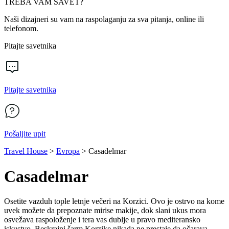
TREBA VAM SAVET?
Naši dizajneri su vam na raspolaganju za sva pitanja, online ili
telefonom.
Pitajte savetnika
Pitajte savetnika
Pošaljite upit
Travel House
>
Evropa
>
Casadelmar
Casadelmar
Osetite vazduh tople letnje večeri na Korzici. Ovo je ostrvo na kome
uvek možete da prepoznate mirise makije, dok slani ukus mora
osvežava raspoloženje i tera vas dublje u pravo mediteransko
iskustvo. Beskrajni šarm Korzike nikada ne prestaje da očarava.