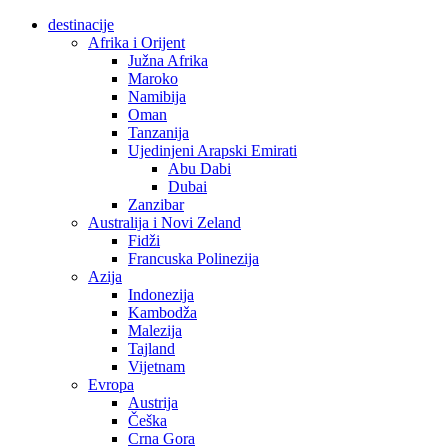
destinacije
Afrika i Orijent
Južna Afrika
Maroko
Namibija
Oman
Tanzanija
Ujedinjeni Arapski Emirati
Abu Dabi
Dubai
Zanzibar
Australija i Novi Zeland
Fidži
Francuska Polinezija
Azija
Indonezija
Kambodža
Malezija
Tajland
Vijetnam
Evropa
Austrija
Češka
Crna Gora