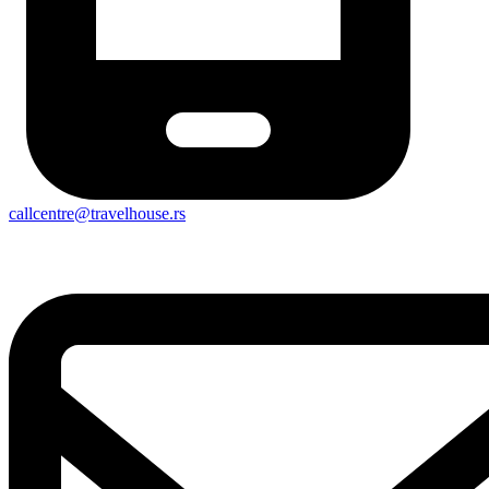
callcentre@travelhouse.rs