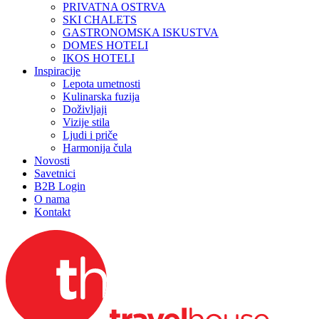
PRIVATNA OSTRVA
SKI CHALETS
GASTRONOMSKA ISKUSTVA
DOMES HOTELI
IKOS HOTELI
Inspiracije
Lepota umetnosti
Kulinarska fuzija
Doživljaji
Vizije stila
Ljudi i priče
Harmonija čula
Novosti
Savetnici
B2B Login
O nama
Kontakt