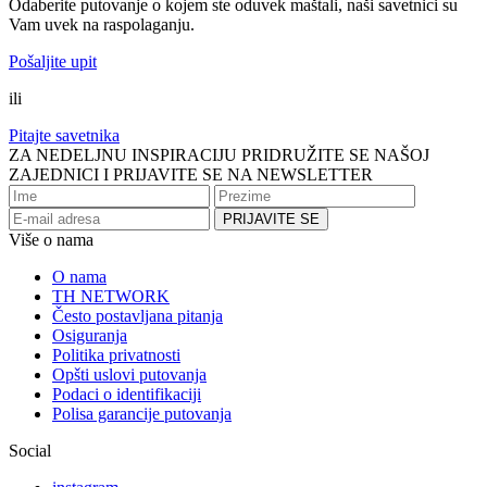
Odaberite putovanje o kojem ste oduvek maštali, naši savetnici su
Vam uvek na raspolaganju.
Pošaljite upit
ili
Pitajte savetnika
ZA NEDELJNU INSPIRACIJU PRIDRUŽITE SE NAŠOJ
ZAJEDNICI I PRIJAVITE SE NA NEWSLETTER
Više o nama
O nama
TH NETWORK
Često postavljana pitanja
Osiguranja
Politika privatnosti
Opšti uslovi putovanja
Podaci o identifikaciji
Polisa garancije putovanja
Social