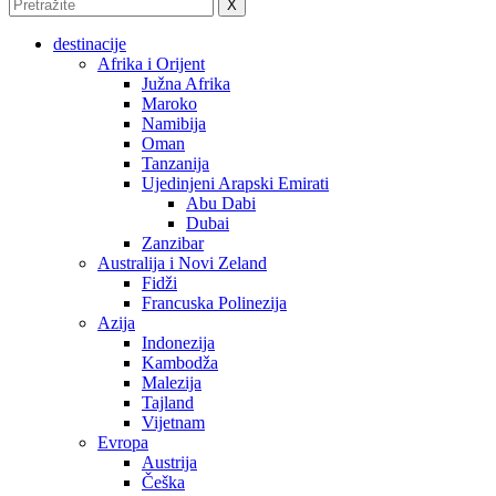
X
destinacije
Afrika i Orijent
Južna Afrika
Maroko
Namibija
Oman
Tanzanija
Ujedinjeni Arapski Emirati
Abu Dabi
Dubai
Zanzibar
Australija i Novi Zeland
Fidži
Francuska Polinezija
Azija
Indonezija
Kambodža
Malezija
Tajland
Vijetnam
Evropa
Austrija
Češka