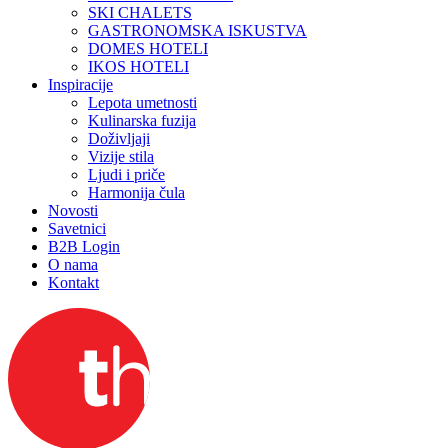
SKI CHALETS
GASTRONOMSKA ISKUSTVA
DOMES HOTELI
IKOS HOTELI
Inspiracije
Lepota umetnosti
Kulinarska fuzija
Doživljaji
Vizije stila
Ljudi i priče
Harmonija čula
Novosti
Savetnici
B2B Login
O nama
Kontakt