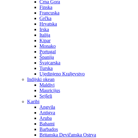
Crna Gora
Finska
Francuska
Grčka
Hrvatska
Irska
Italija
Kipar
Monako
Portugal
Španija
Švajcarska
Turska
Ujedinjeno Kraljevstvo
Indijski okean
Maldivi
Mauricijus
Sejšeli
Karibi
Angvila
Antigva
Aruba
Bahami
Barbados
Britanska Devičanska Ostrva