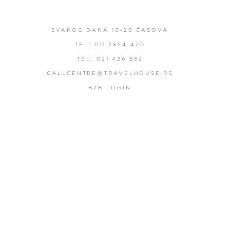
SVAKOG DANA 10-20 ČASOVA
TEL: 011 2854 420
TEL: 021 426 882
CALLCENTRE@TRAVELHOUSE.RS
B2B LOGIN
PART OF CONNOISSEUR'S WORLD