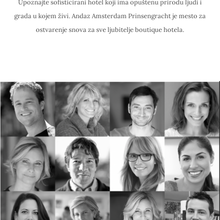
Upoznajte sofisticirani hotel koji ima opuštenu prirodu ljudi i
grada u kojem živi. Andaz Amsterdam Prinsengracht je mesto za
ostvarenje snova za sve ljubitelje boutique hotela.