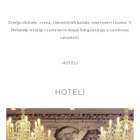
Zemlja slobode, cveća, romantičnih kanala, umetnosti i izuma. U
Holandiji istorija i savremeni dizajn koegzistiraju u savršenoj
ravnoteži.
HOTELI
HOTELI