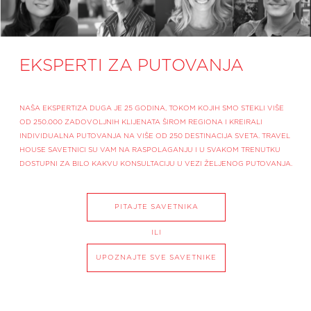
EKSPERTI ZA PUTOVANJA
NAŠA EKSPERTIZA DUGA JE 25 GODINA, TOKOM KOJIH SMO STEKLI VIŠE
OD 250.000 ZADOVOLJNIH KLIJENATA ŠIROM REGIONA I KREIRALI
INDIVIDUALNA PUTOVANJA NA VIŠE OD 250 DESTINACIJA SVETA. TRAVEL
HOUSE SAVETNICI SU VAM NA RASPOLAGANJU I U SVAKOM TRENUTKU
DOSTUPNI ZA BILO KAKVU KONSULTACIJU U VEZI ŽELJENOG PUTOVANJA.
PITAJTE SAVETNIKA
ILI
UPOZNAJTE SVE SAVETNIKE