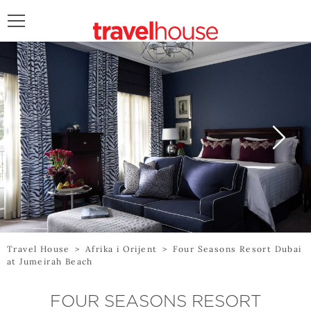
POŠALJITE UPIT
Travel House
>
Afrika i Orijent
>
Four Seasons Resort Dubai
at Jumeirah Beach
FOUR SEASONS RESORT