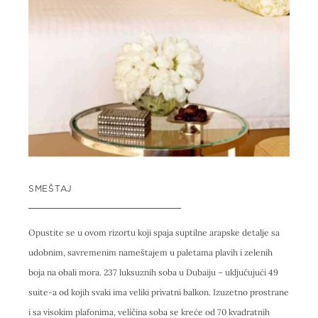
SMEŠTAJ
Opustite se u ovom rizortu koji spaja suptilne arapske detalje sa
udobnim, savremenim nameštajem u paletama plavih i zelenih
boja na obali mora. 237 luksuznih soba u Dubaiju – uključujući 49
suite-a od kojih svaki ima veliki privatni balkon. Izuzetno prostrane
i sa visokim plafonima, veličina soba se kreće od 70 kvadratnih