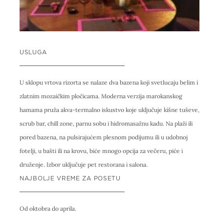
USLUGA
U sklopu vrtova rizorta se nalaze dva bazena koji svetlucaju belim i
zlatnim mozaičkim pločicama. Moderna verzija marokanskog
hamama pruža akva-termalno iskustvo koje uključuje kišne tuševe,
scrub bar, chill zone, parnu sobu i hidromasažnu kadu. Na plaži ili
pored bazena, na pulsirajućem plesnom podijumu ili u udobnoj
fotelji, u bašti ili na krovu, biće mnogo opcija za večeru, piće i
druženje. Izbor uključuje pet restorana i salona.
NAJBOLJE VREME ZA POSETU
Od oktobra do aprila.