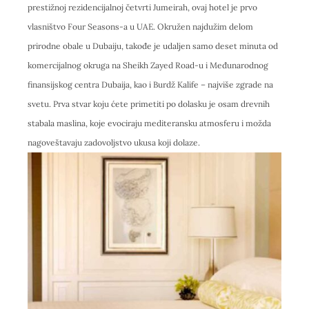
prestižnoj rezidencijalnoj četvrti Jumeirah, ovaj hotel je prvo
vlasništvo Four Seasons-a u UAE. Okružen najdužim delom
prirodne obale u Dubaiju, takođe je udaljen samo deset minuta od
komercijalnog okruga na Sheikh Zayed Road-u i ​​Međunarodnog
finansijskog centra Dubaija, kao i Burdž Kalife – najviše zgrade na
svetu. Prva stvar koju ćete primetiti po dolasku je osam drevnih
stabala maslina, koje evociraju mediteransku atmosferu i možda
nagoveštavaju zadovoljstvo ukusa koji dolaze.