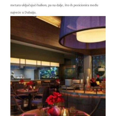
metara uključujući balkon, pa na dalje, što ih pozicionira među
najveće u Dubaiju.