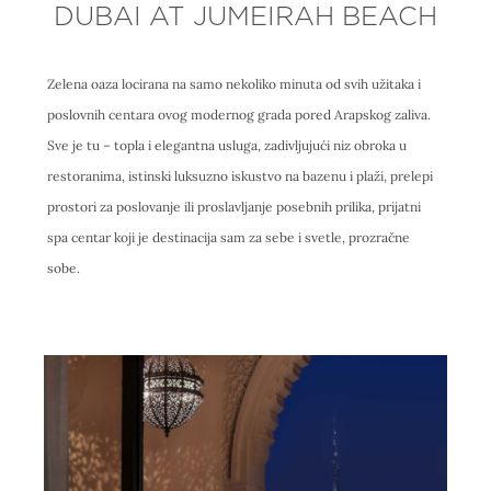
DUBAI AT JUMEIRAH BEACH
Zelena oaza locirana na samo nekoliko minuta od svih užitaka i
poslovnih centara ovog modernog grada pored Arapskog zaliva.
Sve je tu – topla i elegantna usluga, zadivljujući niz obroka u
restoranima, istinski luksuzno iskustvo na bazenu i plaži, prelepi
prostori za poslovanje ili proslavljanje posebnih prilika, prijatni
spa centar koji je destinacija sam za sebe i svetle, prozračne
sobe.