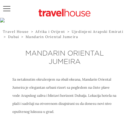
POŠALJITE UPIT
Travel House
>
Afrika i Orijent
>
Ujedinjeni Arapski Emirati
>
Dubai
>
Mandarin Oriental Jumeira
MANDARIN ORIENTAL
JUMEIRA
Sa netaknutim okruženjem na obali okeana, Mandarin Oriental
Jumeira je elegantan urbani rizort sa pogledom na čiste plave
vode Arapskog zaliva i blistavi horizont Dubaija. Lokacija hotela na
plaži i sadržaji na otvorenom dizajnirani su da donesu novi nivo
opuštenog luksuza u grad.