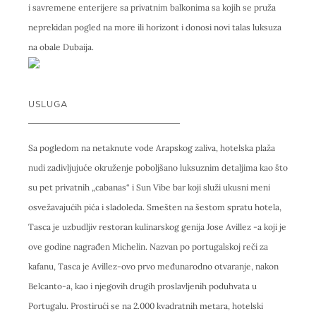
i savremene enterijere sa privatnim balkonima sa kojih se pruža
neprekidan pogled na more ili horizont i donosi novi talas luksuza
na obale Dubaija.
USLUGA
Sa pogledom na netaknute vode Arapskog zaliva, hotelska plaža
nudi zadivljujuće okruženje poboljšano luksuznim detaljima kao što
su pet privatnih „cabanas“ i Sun Vibe bar koji služi ukusni meni
osvežavajućih pića i sladoleda. Smešten na šestom spratu hotela,
Tasca je uzbudljiv restoran kulinarskog genija Jose Avillez -a koji je
ove godine nagrađen Michelin. Nazvan po portugalskoj reči za
kafanu, Tasca je Avillez-ovo prvo međunarodno otvaranje, nakon
Belcanto-a, kao i njegovih drugih proslavljenih poduhvata u
Portugalu. Prostirući se na 2.000 kvadratnih metara, hotelski