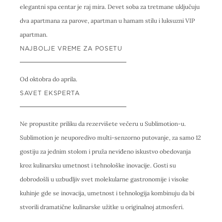
elegantni spa centar je raj mira. Devet soba za tretmane uključuju
dva apartmana za parove, apartman u hamam stilu i luksuzni VIP
apartman.
NAJBOLJE VREME ZA POSETU
Od oktobra do aprila.
SAVET EKSPERTA
Ne propustite priliku da rezervišete večeru u Sublimotion-u.
Sublimotion je neuporedivo multi-senzorno putovanje, za samo 12
gostiju za jednim stolom i pruža neviđeno iskustvo obedovanja
kroz kulinarsku umetnost i tehnološke inovacije. Gosti su
dobrodošli u uzbudljiv svet molekularne gastronomije i visoke
kuhinje gde se inovacija, umetnost i tehnologija kombinuju da bi
stvorili dramatične kulinarske užitke u originalnoj atmosferi.