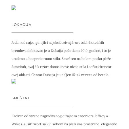
LOKACIJA
Jedan od najcenjenijih i najekskluzivnijih svetskih hotelskih
brendova debitovao je u Dubaiju početkom 2019. godine, i to je
urađeno u besprekornom stilu. Smešten na belom pesku plaže
Jumeirah, ovaj šik rizort donosi nove nivoe stila i sofisticiranosti
ovoj oblasti. Centar Dubaija je udaljen 15-ak minuta od hotela.
SMEŠTAJ
Kreiran od strane nagrađivanog dizajnera enterijera Jeffrey A.
Wilkes-a, šik rizort sa 251 sobom na plaži ima prostrane, elegantne