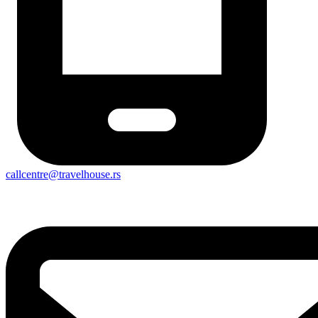
callcentre@travelhouse.rs