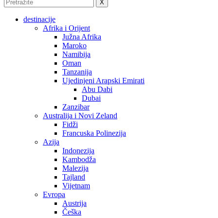
X
destinacije
Afrika i Orijent
Južna Afrika
Maroko
Namibija
Oman
Tanzanija
Ujedinjeni Arapski Emirati
Abu Dabi
Dubai
Zanzibar
Australija i Novi Zeland
Fidži
Francuska Polinezija
Azija
Indonezija
Kambodža
Malezija
Tajland
Vijetnam
Evropa
Austrija
Češka