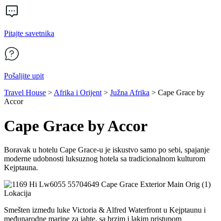
Pitajte savetnika
Pošaljite upit
Travel House
>
Afrika i Orijent
>
Južna Afrika
>
Cape Grace by
Accor
Cape Grace by Accor
Boravak u hotelu Cape Grace-u je iskustvo samo po sebi, spajanje
moderne udobnosti luksuznog hotela sa tradicionalnom kulturom
Kejptauna.
Lokacija
Smešten između luke Victoria & Alfred Waterfront u Kejptaunu i
međunarodne marine za jahte, sa brzim i lakim pristupom