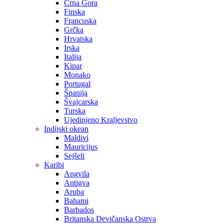
Crna Gora
Finska
Francuska
Grčka
Hrvatska
Irska
Italija
Kipar
Monako
Portugal
Španija
Švajcarska
Turska
Ujedinjeno Kraljevstvo
Indijski okean
Maldivi
Mauricijus
Sejšeli
Karibi
Angvila
Antigva
Aruba
Bahami
Barbados
Britanska Devičanska Ostrva