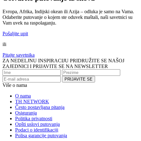
Evropa, Afrika, Indijski okean ili Azija – odluka je samo na Vama.
Odaberite putovanje o kojem ste oduvek maštali, naši savetnici su
Vam uvek na raspolaganju.
Pošaljite upit
ili
Pitajte savetnika
ZA NEDELJNU INSPIRACIJU PRIDRUŽITE SE NAŠOJ
ZAJEDNICI I PRIJAVITE SE NA NEWSLETTER
Više o nama
O nama
TH NETWORK
Često postavljana pitanja
Osiguranja
Politika privatnosti
Opšti uslovi putovanja
Podaci o identifikaciji
Polisa garancije putovanja