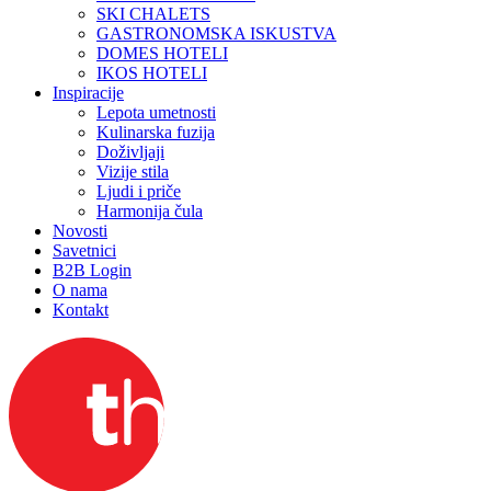
SKI CHALETS
GASTRONOMSKA ISKUSTVA
DOMES HOTELI
IKOS HOTELI
Inspiracije
Lepota umetnosti
Kulinarska fuzija
Doživljaji
Vizije stila
Ljudi i priče
Harmonija čula
Novosti
Savetnici
B2B Login
O nama
Kontakt