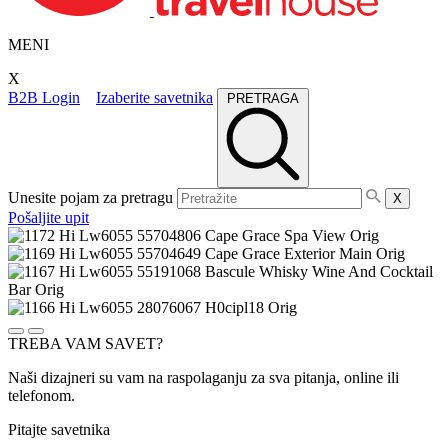
MENI
X
B2B Login
Izaberite savetnika
PRETRAGA
Unesite pojam za pretragu
X
Pošaljite upit
TREBA VAM SAVET?
Naši dizajneri su vam na raspolaganju za sva pitanja, online ili
telefonom.
Pitajte savetnika