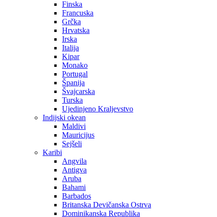
Finska
Francuska
Grčka
Hrvatska
Irska
Italija
Kipar
Monako
Portugal
Španija
Švajcarska
Turska
Ujedinjeno Kraljevstvo
Indijski okean
Maldivi
Mauricijus
Sejšeli
Karibi
Angvila
Antigva
Aruba
Bahami
Barbados
Britanska Devičanska Ostrva
Dominikanska Republika