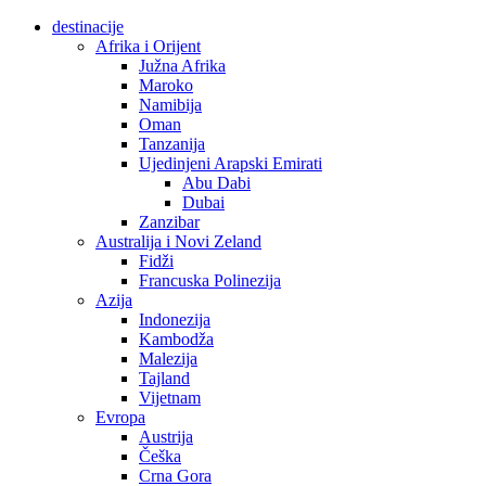
destinacije
Afrika i Orijent
Južna Afrika
Maroko
Namibija
Oman
Tanzanija
Ujedinjeni Arapski Emirati
Abu Dabi
Dubai
Zanzibar
Australija i Novi Zeland
Fidži
Francuska Polinezija
Azija
Indonezija
Kambodža
Malezija
Tajland
Vijetnam
Evropa
Austrija
Češka
Crna Gora