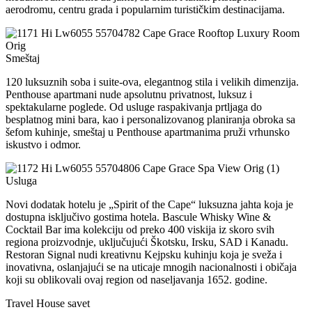
aerodromu, centru grada i popularnim turističkim destinacijama.
Smeštaj
120 luksuznih soba i suite-ova, elegantnog stila i velikih dimenzija.
Penthouse apartmani nude apsolutnu privatnost, luksuz i
spektakularne poglede. Od usluge raspakivanja prtljaga do
besplatnog mini bara, kao i personalizovanog planiranja obroka sa
šefom kuhinje, smeštaj u Penthouse apartmanima pruži vrhunsko
iskustvo i odmor.
Usluga
Novi dodatak hotelu je „Spirit of the Cape“ luksuzna jahta koja je
dostupna isključivo gostima hotela. Bascule Whisky Wine &
Cocktail Bar ima kolekciju od preko 400 viskija iz skoro svih
regiona proizvodnje, uključujući Škotsku, Irsku, SAD i Kanadu.
Restoran Signal nudi kreativnu Kejpsku kuhinju koja je sveža i
inovativna, oslanjajući se na uticaje mnogih nacionalnosti i običaja
koji su oblikovali ovaj region od naseljavanja 1652. godine.
Travel House savet