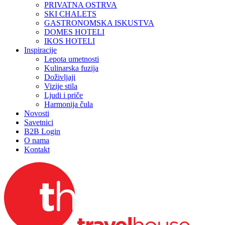
PRIVATNA OSTRVA
SKI CHALETS
GASTRONOMSKA ISKUSTVA
DOMES HOTELI
IKOS HOTELI
Inspiracije
Lepota umetnosti
Kulinarska fuzija
Doživljaji
Vizije stila
Ljudi i priče
Harmonija čula
Novosti
Savetnici
B2B Login
O nama
Kontakt