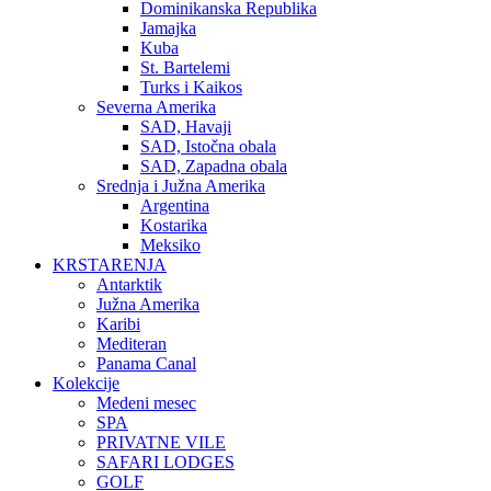
Dominikanska Republika
Jamajka
Kuba
St. Bartelemi
Turks i Kaikos
Severna Amerika
SAD, Havaji
SAD, Istočna obala
SAD, Zapadna obala
Srednja i Južna Amerika
Argentina
Kostarika
Meksiko
KRSTARENJA
Antarktik
Južna Amerika
Karibi
Mediteran
Panama Canal
Kolekcije
Medeni mesec
SPA
PRIVATNE VILE
SAFARI LODGES
GOLF