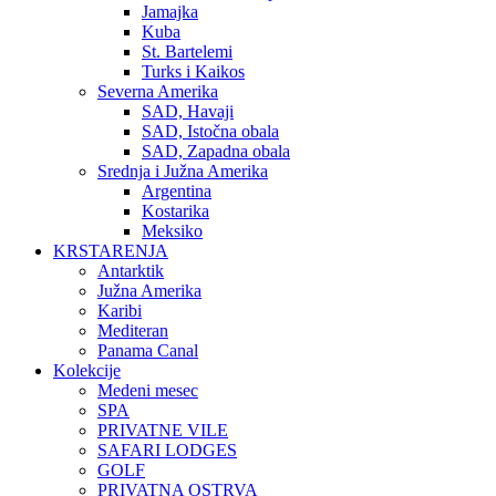
Jamajka
Kuba
St. Bartelemi
Turks i Kaikos
Severna Amerika
SAD, Havaji
SAD, Istočna obala
SAD, Zapadna obala
Srednja i Južna Amerika
Argentina
Kostarika
Meksiko
KRSTARENJA
Antarktik
Južna Amerika
Karibi
Mediteran
Panama Canal
Kolekcije
Medeni mesec
SPA
PRIVATNE VILE
SAFARI LODGES
GOLF
PRIVATNA OSTRVA