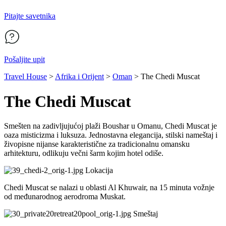
Pitajte savetnika
Pošaljite upit
Travel House
>
Afrika i Orijent
>
Oman
>
The Chedi Muscat
The Chedi Muscat
Smešten na zadivljujućoj plaži Boushar u Omanu, Chedi Muscat je
oaza misticizma i luksuza. Jednostavna elegancija, stilski nameštaj i
živopisne nijanse karakteristične za tradicionalnu omansku
arhitekturu, odlikuju večni šarm kojim hotel odiše.
Lokacija
Chedi Muscat se nalazi u oblasti Al Khuwair, na 15 minuta vožnje
od međunarodnog aerodroma Muskat.
Smeštaj