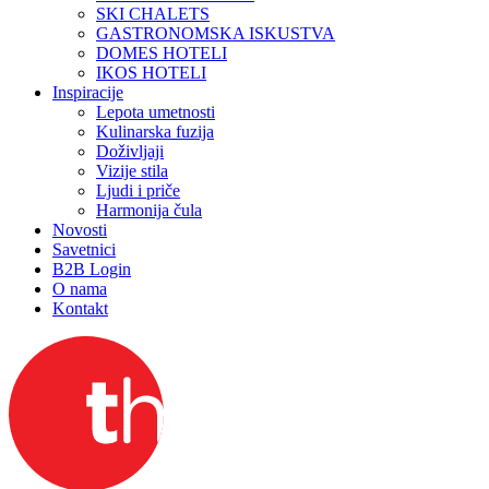
SKI CHALETS
GASTRONOMSKA ISKUSTVA
DOMES HOTELI
IKOS HOTELI
Inspiracije
Lepota umetnosti
Kulinarska fuzija
Doživljaji
Vizije stila
Ljudi i priče
Harmonija čula
Novosti
Savetnici
B2B Login
O nama
Kontakt