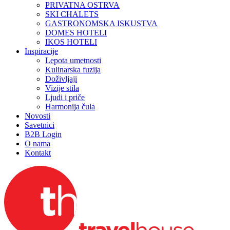
PRIVATNA OSTRVA
SKI CHALETS
GASTRONOMSKA ISKUSTVA
DOMES HOTELI
IKOS HOTELI
Inspiracije
Lepota umetnosti
Kulinarska fuzija
Doživljaji
Vizije stila
Ljudi i priče
Harmonija čula
Novosti
Savetnici
B2B Login
O nama
Kontakt