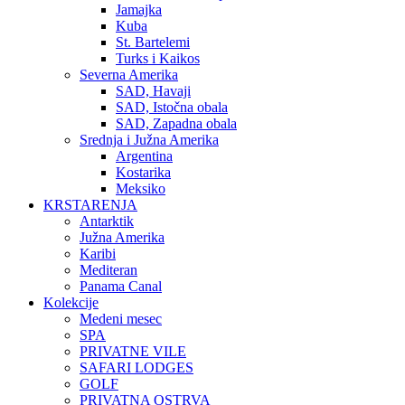
Jamajka
Kuba
St. Bartelemi
Turks i Kaikos
Severna Amerika
SAD, Havaji
SAD, Istočna obala
SAD, Zapadna obala
Srednja i Južna Amerika
Argentina
Kostarika
Meksiko
KRSTARENJA
Antarktik
Južna Amerika
Karibi
Mediteran
Panama Canal
Kolekcije
Medeni mesec
SPA
PRIVATNE VILE
SAFARI LODGES
GOLF
PRIVATNA OSTRVA