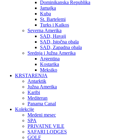
Dominikanska Republika
Jamajka
Kuba
St. Bartelemi
Turks i Kaikos
Severna Amerika
SAD, Havaji
SAD, Istočna obala
SAD, Zapadna obala
Srednja i Južna Amerika
Argentina
Kostarika
Meksiko
KRSTARENJA
Antarktik
Južna Amerika
Karibi
Mediteran
Panama Canal
Kolekcije
Medeni mesec
SPA
PRIVATNE VILE
SAFARI LODGES
GOLF