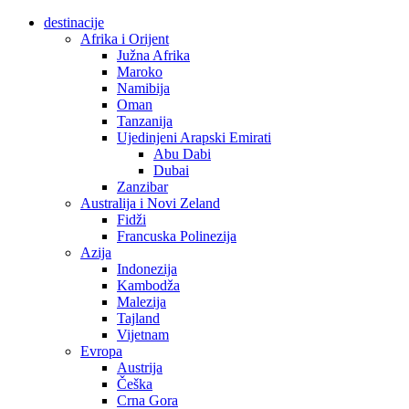
destinacije
Afrika i Orijent
Južna Afrika
Maroko
Namibija
Oman
Tanzanija
Ujedinjeni Arapski Emirati
Abu Dabi
Dubai
Zanzibar
Australija i Novi Zeland
Fidži
Francuska Polinezija
Azija
Indonezija
Kambodža
Malezija
Tajland
Vijetnam
Evropa
Austrija
Češka
Crna Gora