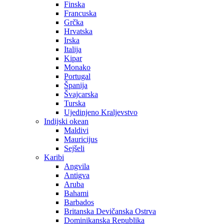
Finska
Francuska
Grčka
Hrvatska
Irska
Italija
Kipar
Monako
Portugal
Španija
Švajcarska
Turska
Ujedinjeno Kraljevstvo
Indijski okean
Maldivi
Mauricijus
Sejšeli
Karibi
Angvila
Antigva
Aruba
Bahami
Barbados
Britanska Devičanska Ostrva
Dominikanska Republika