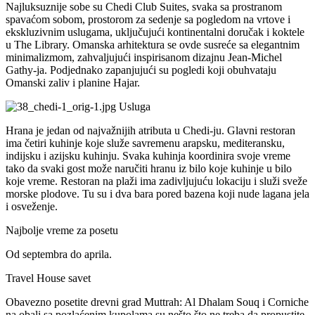
Najluksuznije sobe su Chedi Club Suites, svaka sa prostranom
spavaćom sobom, prostorom za sedenje sa pogledom na vrtove i
ekskluzivnim uslugama, uključujući kontinentalni doručak i koktele
u The Library. Omanska arhitektura se ovde susreće sa elegantnim
minimalizmom, zahvaljujući inspirisanom dizajnu Jean-Michel
Gathy-ja. Podjednako zapanjujući su pogledi koji obuhvataju
Omanski zaliv i planine Hajar.
Usluga
Hrana je jedan od najvažnijih atributa u Chedi-ju. Glavni restoran
ima četiri kuhinje koje služe savremenu arapsku, mediteransku,
indijsku i azijsku kuhinju. Svaka kuhinja koordinira svoje vreme
tako da svaki gost može naručiti hranu iz bilo koje kuhinje u bilo
koje vreme. Restoran na plaži ima zadivljujuću lokaciju i služi sveže
morske plodove. Tu su i dva bara pored bazena koji nude lagana jela
i osveženje.
Najbolje vreme za posetu
Od septembra do aprila.
Travel House savet
Obavezno posetite drevni grad Muttrah: Al Dhalam Souq i Corniche
na obali sa pozlaćenim kupolama su nešto što ne treba da propustite.