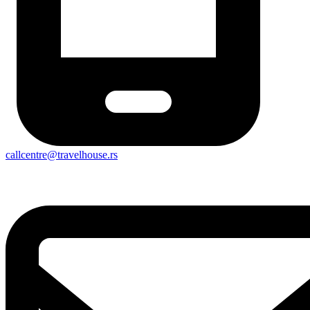
callcentre@travelhouse.rs