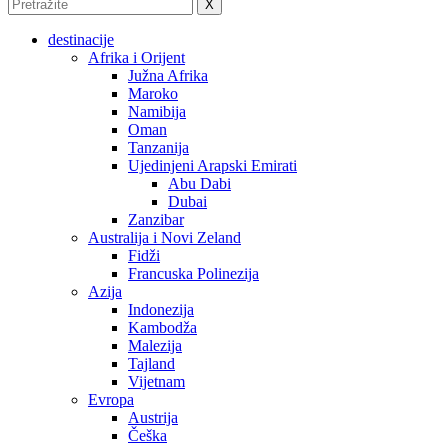
X
destinacije
Afrika i Orijent
Južna Afrika
Maroko
Namibija
Oman
Tanzanija
Ujedinjeni Arapski Emirati
Abu Dabi
Dubai
Zanzibar
Australija i Novi Zeland
Fidži
Francuska Polinezija
Azija
Indonezija
Kambodža
Malezija
Tajland
Vijetnam
Evropa
Austrija
Češka