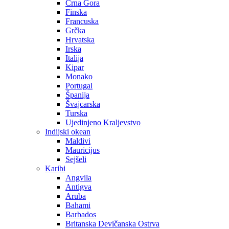
Crna Gora
Finska
Francuska
Grčka
Hrvatska
Irska
Italija
Kipar
Monako
Portugal
Španija
Švajcarska
Turska
Ujedinjeno Kraljevstvo
Indijski okean
Maldivi
Mauricijus
Sejšeli
Karibi
Angvila
Antigva
Aruba
Bahami
Barbados
Britanska Devičanska Ostrva