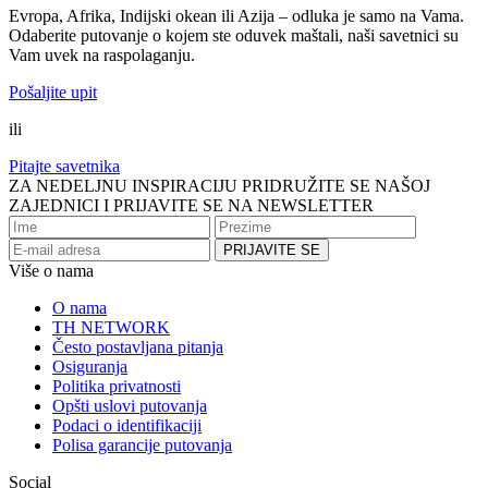
Evropa, Afrika, Indijski okean ili Azija – odluka je samo na Vama.
Odaberite putovanje o kojem ste oduvek maštali, naši savetnici su
Vam uvek na raspolaganju.
Pošaljite upit
ili
Pitajte savetnika
ZA NEDELJNU INSPIRACIJU PRIDRUŽITE SE NAŠOJ
ZAJEDNICI I PRIJAVITE SE NA NEWSLETTER
Više o nama
O nama
TH NETWORK
Često postavljana pitanja
Osiguranja
Politika privatnosti
Opšti uslovi putovanja
Podaci o identifikaciji
Polisa garancije putovanja
Social