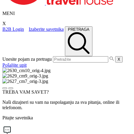
MENI
X
B2B Login
Izaberite savetnika
PRETRAGA
Unesite pojam za pretragu
X
Pošaljite upit
TREBA VAM SAVET?
Naši dizajneri su vam na raspolaganju za sva pitanja, online ili
telefonom.
Pitajte savetnika