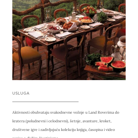
USLUGA
Aktivnosti obuhvataju svakodnevne vožnje u Land Roverima do
kratera (poludnevni i celodnevni), šetnje, avanture, kroket,
društvene igre i zadivljujuću kolekciju knjiga, časopisa i video