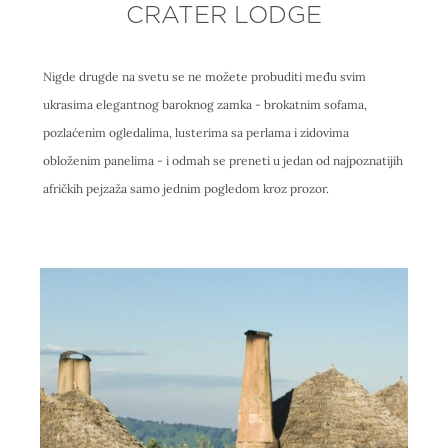
CRATER LODGE
Nigde drugde na svetu se ne možete probuditi među svim
ukrasima elegantnog baroknog zamka - brokatnim sofama,
pozlaćenim ogledalima, lusterima sa perlama i zidovima
obloženim panelima - i odmah se preneti u jedan od najpoznatijih
afričkih pejzaža samo jednim pogledom kroz prozor.