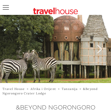
POŠALJITE UPIT
Travel House
>
Afrika i Orijent
>
Tanzanija
>
&Beyond
Ngorongoro Crater Lodge
&BEYOND NGORONGORO