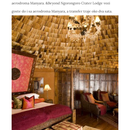
aerodroma Manyara. &Beyond Ngorongoro Crater Lodge vozi
goste do i sa aerodroma Manyara, a transfer traje oko dva sata.