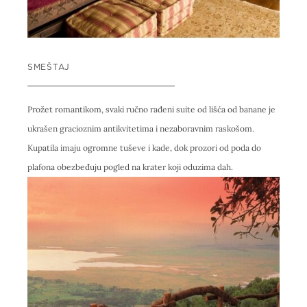
SMEŠTAJ
Prožet romantikom, svaki ručno rađeni suite od lišća od banane je
ukrašen gracioznim antikvitetima i nezaboravnim raskošom.
Kupatila imaju ogromne tuševe i kade, dok prozori od poda do
plafona obezbeđuju pogled na krater koji oduzima dah.