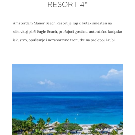
RESORT 4*
Amsterdam Manor Beach Resort je rajski kutak smešten na
slikovitoj plaži Eagle Beach, pružajući gostima autentično karipsko
iskustvo, opuštanje i nezaboravne trenutke na prelepoj Arubi.