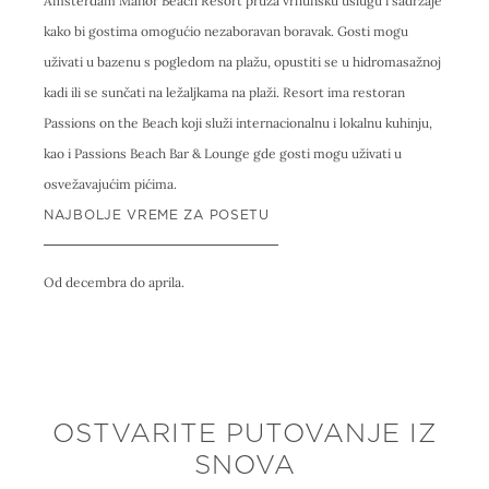
Amsterdam Manor Beach Resort pruža vrhunsku uslugu i sadržaje
kako bi gostima omogućio nezaboravan boravak. Gosti mogu
uživati u bazenu s pogledom na plažu, opustiti se u hidromasažnoj
kadi ili se sunčati na ležaljkama na plaži. Resort ima restoran
Passions on the Beach koji služi internacionalnu i lokalnu kuhinju,
kao i Passions Beach Bar & Lounge gde gosti mogu uživati u
osvežavajućim pićima.
NAJBOLJE VREME ZA POSETU
Od decembra do aprila.
OSTVARITE PUTOVANJE IZ
SNOVA