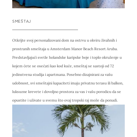
SMEŠTAJ
Otkrijte svoj personalizovani dom na ostrvu u okviru živahnih i
prostranih smeštaja u Amsterdam Manor Beach Resort Aruba.
Predstavljajući svetle holandske karipske boje i toplo okruženje u
kojem ćete se osećati kao kod kuće, smeštaj se sastoji od 72
jedinstvena studija i apartmana. Posebno dizajnirani za vašu
udobnost, svi smeštajni kapaciteti imaju privatnu terasu ili balkon,
luksuzne krevete i dovoljno prostora za vas i vašu porodicu da se
opustite i uživate u svemu što ovaj tropski raj može da ponudi.