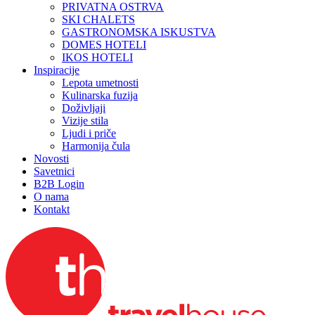
PRIVATNA OSTRVA
SKI CHALETS
GASTRONOMSKA ISKUSTVA
DOMES HOTELI
IKOS HOTELI
Inspiracije
Lepota umetnosti
Kulinarska fuzija
Doživljaji
Vizije stila
Ljudi i priče
Harmonija čula
Novosti
Savetnici
B2B Login
O nama
Kontakt