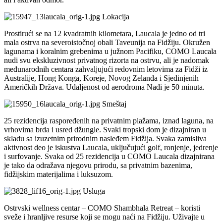
Lokacija
Prostirući se na 12 kvadratnih kilometara, Laucala je jedno od tri
mala ostrva na severoistočnoj obali Taveunija na Fidžiju. Okružen
lagunama i koralnim grebenima u južnom Pacifiku, COMO Laucala
nudi svu ekskluzivnost privatnog rizorta na ostrvu, ali je nadomak
međunarodnih centara zahvaljujući redovnim letovima za Fidži iz
Australije, Hong Konga, Koreje, Novog Zelanda i Sjedinjenih
Američkih Država. Udaljenost od aerodroma Nadi je 50 minuta.
Smeštaj
25 rezidencija raspoređenih na privatnim plažama, iznad laguna, na
vrhovima brda i usred džungle. Svaki tropski dom je dizajniran u
skladu sa izuzetnim prirodnim nasleđem Fidžija. Svaka zamisliva
aktivnost deo je iskustva Laucala, uključujući golf, ronjenje, jedrenje
i surfovanje. Svaka od 25 rezidencija u COMO Laucala dizajnirana
je tako da odražava njegovu prirodu, sa privatnim bazenima,
fidžijskim materijalima i luksuzom.
Usluga
Ostrvski wellness centar – COMO Shambhala Retreat – koristi
sveže i hranljive resurse koji se mogu naći na Fidžiju. Uživajte u