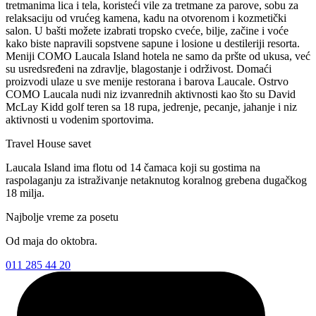
tretmanima lica i tela, koristeći vile za tretmane za parove, sobu za
relaksaciju od vrućeg kamena, kadu na otvorenom i kozmetički
salon. U bašti možete izabrati tropsko cveće, bilje, začine i voće
kako biste napravili sopstvene sapune i losione u destileriji resorta.
Meniji COMO Laucala Island hotela ne samo da pršte od ukusa, već
su usredsređeni na zdravlje, blagostanje i održivost. Domaći
proizvodi ulaze u sve menije restorana i barova Laucale. Ostrvo
COMO Laucala nudi niz izvanrednih aktivnosti kao što su David
McLay Kidd golf teren sa 18 rupa, jedrenje, pecanje, jahanje i niz
aktivnosti u vodenim sportovima.
Travel House savet
Laucala Island ima flotu od 14 čamaca koji su gostima na
raspolaganju za istraživanje netaknutog koralnog grebena dugačkog
18 milja.
Najbolje vreme za posetu
Od maja do oktobra.
011 285 44 20