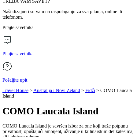
TREBA VAM SAVET?
Naši dizajneri su vam na raspolaganju za sva pitanja, online ili
telefonom.
Pitajte savetnika
Pitajte savetnika
Pošaljite upit
Travel House
>
Australija i Novi Zeland
>
Fidži
>
COMO Laucala
Island
COMO Laucala Island
COMO Laucala Island je savršen izbor za one koji traže potpunu
privatnost, opuštajući ambijent, uživanje u kulinarskim delikatesima,
ali i aktivan odmor.