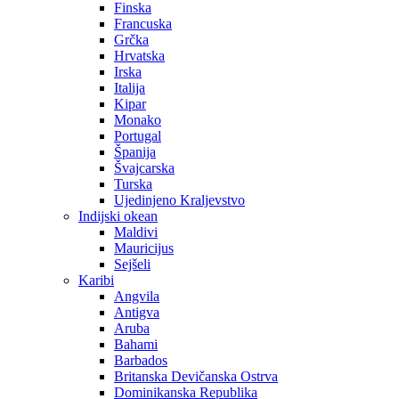
Finska
Francuska
Grčka
Hrvatska
Irska
Italija
Kipar
Monako
Portugal
Španija
Švajcarska
Turska
Ujedinjeno Kraljevstvo
Indijski okean
Maldivi
Mauricijus
Sejšeli
Karibi
Angvila
Antigva
Aruba
Bahami
Barbados
Britanska Devičanska Ostrva
Dominikanska Republika