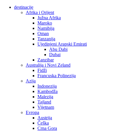
destinacije
Afrika i Orijent
Južna Afrika
Maroko
Namibija
Oman
Tanzanija
Ujedinjeni Arapski Emirati
Abu Dabi
Dubai
Zanzibar
Australija i Novi Zeland
Fidži
Francuska Polinezija
Azija
Indonezija
Kambodža
Malezija
Tajland
Vijetnam
Evropa
Austrija
Češka
Crna Gora