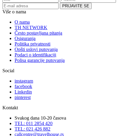
Više o nama
O nama
TH NETWORK
Često postavljana pitanja
Osiguranja
Politika privatnosti
Opšti uslovi putovanja
Podaci o identifikaciji
Polisa garancije putovanja
Social
instagram
facebook
Linkedin
pinterest
Kontakt
Svakog dana 10-20 časova
TEL: 011 2854 420
TEL: 021 426 882
callcentre@travelhouse.rs