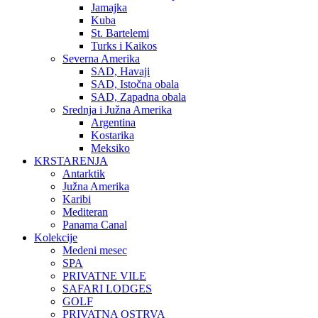
Jamajka
Kuba
St. Bartelemi
Turks i Kaikos
Severna Amerika
SAD, Havaji
SAD, Istočna obala
SAD, Zapadna obala
Srednja i Južna Amerika
Argentina
Kostarika
Meksiko
KRSTARENJA
Antarktik
Južna Amerika
Karibi
Mediteran
Panama Canal
Kolekcije
Medeni mesec
SPA
PRIVATNE VILE
SAFARI LODGES
GOLF
PRIVATNA OSTRVA