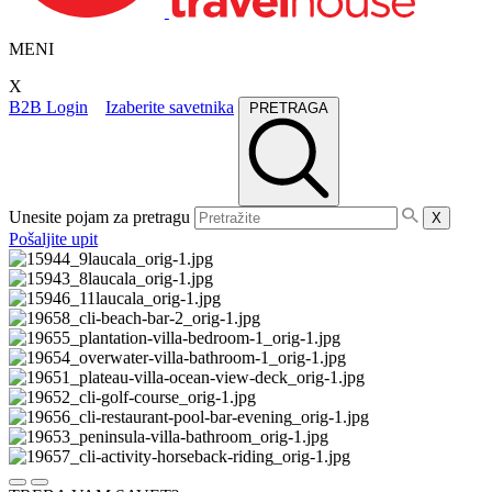
MENI
X
B2B Login
Izaberite savetnika
PRETRAGA
Unesite pojam za pretragu
X
Pošaljite upit