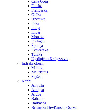
Crna Gora
Finska
Francuska
Grčka
Hrvatska
Irska
Italija
Kipar
Monako
Portugal
Španija
Švajcarska
Turska
Ujedinjeno Kraljevstvo
Indijski okean
Maldivi
Mauricijus
Sejšeli
Karibi
Angvila
Antigva
Aruba
Bahami
Barbados
Britanska Devičanska Ostrva