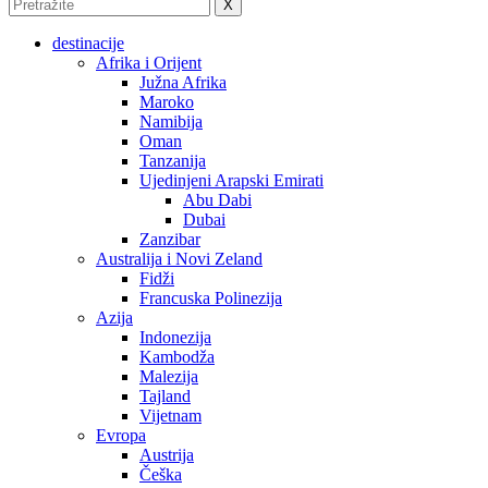
X
destinacije
Afrika i Orijent
Južna Afrika
Maroko
Namibija
Oman
Tanzanija
Ujedinjeni Arapski Emirati
Abu Dabi
Dubai
Zanzibar
Australija i Novi Zeland
Fidži
Francuska Polinezija
Azija
Indonezija
Kambodža
Malezija
Tajland
Vijetnam
Evropa
Austrija
Češka