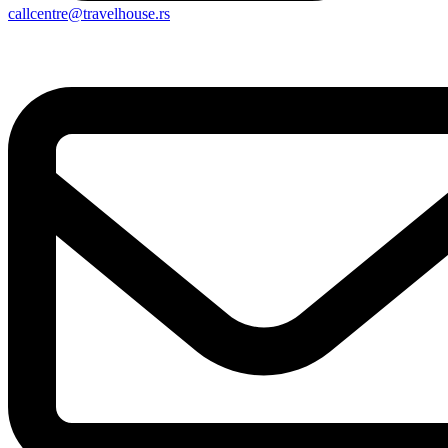
callcentre@travelhouse.rs