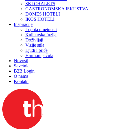
SKI CHALETS
GASTRONOMSKA ISKUSTVA
DOMES HOTELI
IKOS HOTELI
Inspiracije
Lepota umetnosti
Kulinarska fuzija
Doživljaji
Vizije stila
Ljudi i priče
Harmonija čula
Novosti
Savetnici
B2B Login
O nama
Kontakt