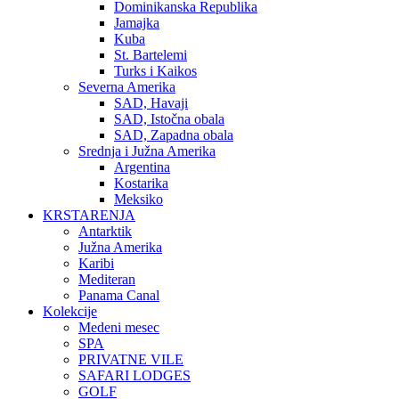
Dominikanska Republika
Jamajka
Kuba
St. Bartelemi
Turks i Kaikos
Severna Amerika
SAD, Havaji
SAD, Istočna obala
SAD, Zapadna obala
Srednja i Južna Amerika
Argentina
Kostarika
Meksiko
KRSTARENJA
Antarktik
Južna Amerika
Karibi
Mediteran
Panama Canal
Kolekcije
Medeni mesec
SPA
PRIVATNE VILE
SAFARI LODGES
GOLF