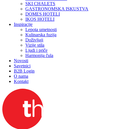
SKI CHALETS
GASTRONOMSKA ISKUSTVA
DOMES HOTELI
IKOS HOTELI
Inspiracije
Lepota umetnosti
Kulinarska fuzija
Doživljaji
Vizije stila
Ljudi i priče
Harmonija čula
Novosti
Savetnici
B2B Login
O nama
Kontakt