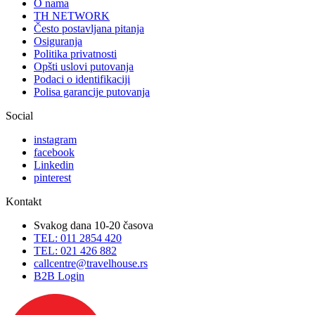
O nama
TH NETWORK
Često postavljana pitanja
Osiguranja
Politika privatnosti
Opšti uslovi putovanja
Podaci o identifikaciji
Polisa garancije putovanja
Social
instagram
facebook
Linkedin
pinterest
Kontakt
Svakog dana 10-20 časova
TEL: 011 2854 420
TEL: 021 426 882
callcentre@travelhouse.rs
B2B Login