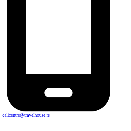
callcentre@travelhouse.rs