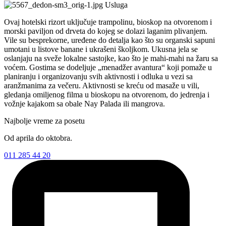
Usluga
Ovaj hotelski rizort uključuje trampolinu, bioskop na otvorenom i
morski paviljon od drveta do kojeg se dolazi laganim plivanjem.
Vile su besprekorne, uređene do detalja kao što su organski sapuni
umotani u listove banane i ukrašeni školjkom. Ukusna jela se
oslanjaju na sveže lokalne sastojke, kao što je mahi-mahi na žaru sa
voćem. Gostima se dodeljuje „menadžer avantura“ koji pomaže u
planiranju i organizovanju svih aktivnosti i odluka u vezi sa
aranžmanima za večeru. Aktivnosti se kreću od masaže u vili,
gledanja omiljenog filma u bioskopu na otvorenom, do jedrenja i
vožnje kajakom sa obale Nay Palada ili mangrova.
Najbolje vreme za posetu
Od aprila do oktobra.
011 285 44 20