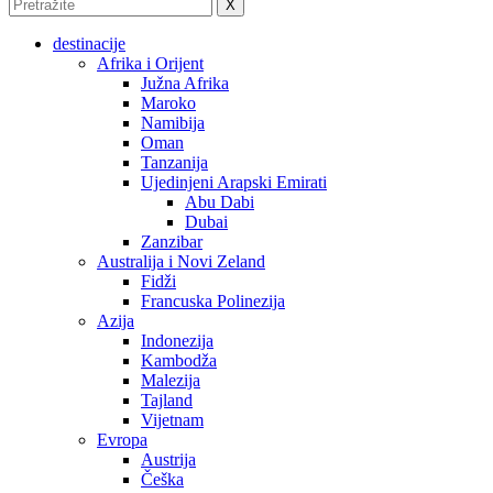
X
destinacije
Afrika i Orijent
Južna Afrika
Maroko
Namibija
Oman
Tanzanija
Ujedinjeni Arapski Emirati
Abu Dabi
Dubai
Zanzibar
Australija i Novi Zeland
Fidži
Francuska Polinezija
Azija
Indonezija
Kambodža
Malezija
Tajland
Vijetnam
Evropa
Austrija
Češka