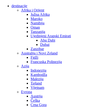
destinacije
Afrika i Orijent
Južna Afrika
Maroko
Namibija
Oman
Tanzanija
Ujedinjeni Arapski Emirati
Abu Dabi
Dubai
Zanzibar
Australija i Novi Zeland
Fidži
Francuska Polinezija
Azija
Indonezija
Kambodža
Malezija
Tajland
Vijetnam
Evropa
Austrija
Češka
Crna Gora