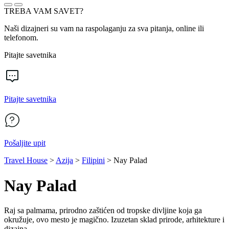
TREBA VAM SAVET?
Naši dizajneri su vam na raspolaganju za sva pitanja, online ili
telefonom.
Pitajte savetnika
Pitajte savetnika
Pošaljite upit
Travel House
>
Azija
>
Filipini
>
Nay Palad
Nay Palad
Raj sa palmama, prirodno zaštićen od tropske divljine koja ga
okružuje, ovo mesto je magično. Izuzetan sklad prirode, arhitekture i
dizajna.