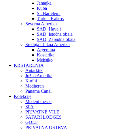
Jamajka
Kuba
St. Bartelemi
Turks i Kaikos
Severna Amerika
SAD, Havaji
SAD, Istočna obala
SAD, Zapadna obala
Srednja i Južna Amerika
Argentina
Kostarika
Meksiko
KRSTARENJA
Antarktik
Južna Amerika
Karibi
Mediteran
Panama Canal
Kolekcije
Medeni mesec
SPA
PRIVATNE VILE
SAFARI LODGES
GOLF
PRIVATNA OSTRVA