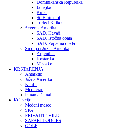
Dominikanska Republika
Jamajka
Kuba
St. Bartelemi
Turks i Kaikos
Severna Amerika
SAD, Havaji
SAD, Istočna obala
SAD, Zapadna obala
Srednja i Južna Amerika
Argentina
Kostarika
Meksiko
KRSTARENJA
Antarktik
Južna Amerika
Karibi
Mediteran
Panama Canal
Kolekcije
Medeni mesec
SPA
PRIVATNE VILE
SAFARI LODGES
GOLF