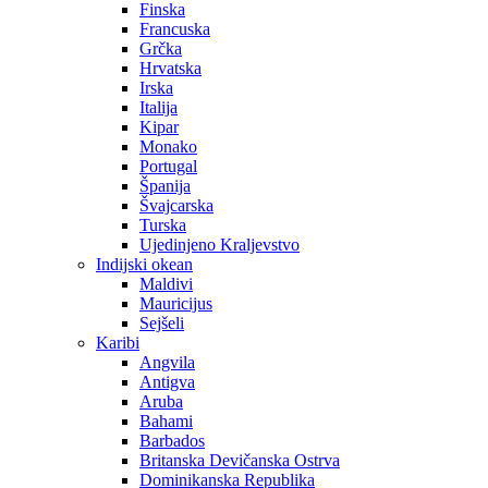
Finska
Francuska
Grčka
Hrvatska
Irska
Italija
Kipar
Monako
Portugal
Španija
Švajcarska
Turska
Ujedinjeno Kraljevstvo
Indijski okean
Maldivi
Mauricijus
Sejšeli
Karibi
Angvila
Antigva
Aruba
Bahami
Barbados
Britanska Devičanska Ostrva
Dominikanska Republika