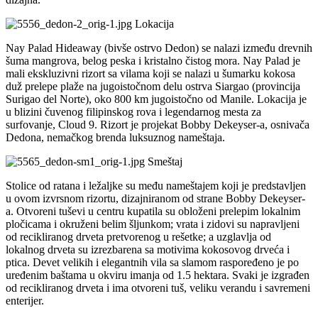
Lokacija
Nay Palad Hideaway (bivše ostrvo Dedon) se nalazi između drevnih
šuma mangrova, belog peska i kristalno čistog mora. Nay Palad je
mali ekskluzivni rizort sa vilama koji se nalazi u šumarku kokosa
duž prelepe plaže na jugoistočnom delu ostrva Siargao (provincija
Surigao del Norte), oko 800 km jugoistočno od Manile. Lokacija je
u blizini čuvenog filipinskog rova i legendarnog mesta za
surfovanje, Cloud 9. Rizort je projekat Bobby Dekeyser-a, osnivača
Dedona, nemačkog brenda luksuznog nameštaja.
Smeštaj
Stolice od ratana i ležaljke su među nameštajem koji je predstavljen
u ovom izvrsnom rizortu, dizajniranom od strane Bobby Dekeyser-
a. Otvoreni tuševi u centru kupatila su obloženi prelepim lokalnim
pločicama i okruženi belim šljunkom; vrata i zidovi su napravljeni
od recikliranog drveta pretvorenog u rešetke; a uzglavlja od
lokalnog drveta su izrezbarena sa motivima kokosovog drveća i
ptica. Devet velikih i elegantnih vila sa slamom raspoređeno je po
uređenim baštama u okviru imanja od 1.5 hektara. Svaki je izgrađen
od recikliranog drveta i ima otvoreni tuš, veliku verandu i savremeni
enterijer.