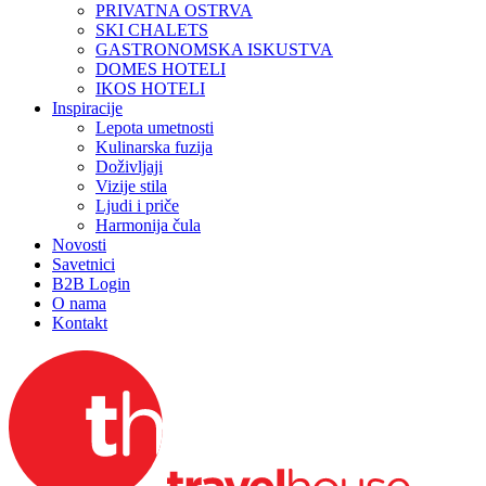
PRIVATNA OSTRVA
SKI CHALETS
GASTRONOMSKA ISKUSTVA
DOMES HOTELI
IKOS HOTELI
Inspiracije
Lepota umetnosti
Kulinarska fuzija
Doživljaji
Vizije stila
Ljudi i priče
Harmonija čula
Novosti
Savetnici
B2B Login
O nama
Kontakt