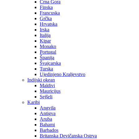
Crna Gora
Finska
Francuska
Grčka
Hrvatska
Irska
Italija
Kipar
Monako
Portugal
Španija
Švajcarska
Turska
Ujedinjeno Kraljevstvo
Indijski okean
Maldivi
Mauricijus
Sejšeli
Karibi
Angvila
Antigva
Aruba
Bahami
Barbados
Britanska Devičanska Ostrva