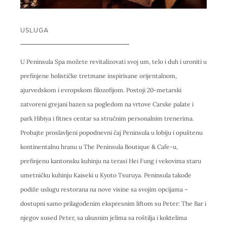
USLUGA
U Peninsula Spa možete revitalizovati svoj um, telo i duh i uroniti u
prefinjene holističke tretmane inspirisane orijentalnom,
ajurvedskom i evropskom filozofijom. Postoji 20-metarski
zatvoreni grejani bazen sa pogledom na vrtove Carske palate i
park Hibiya i fitnes centar sa stručnim personalnim trenerima.
Probajte proslavljeni popodnevni čaj Peninsula u lobiju i opuštenu
kontinentalnu hranu u The Peninsula Boutique & Cafe-u,
prefinjenu kantonsku kuhinju na terasi Hei Fung i vekovima staru
umetničku kuhinju Kaiseki u Kyoto Tsuruya. Peninsula takođe
podiže uslugu restorana na nove visine sa svojim opcijama –
dostupni samo prilagođenim ekspresnim liftom su Peter: The Bar i
njegov sused Peter, sa ukusnim jelima sa roštilja i koktelima