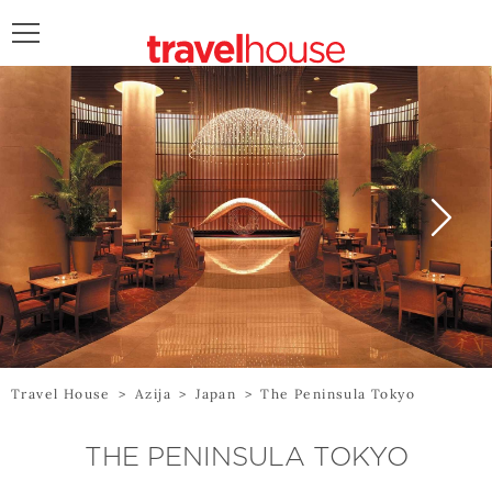
POŠALJITE UPIT
Travel House
>
Azija
>
Japan
>
The Peninsula Tokyo
THE PENINSULA TOKYO