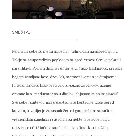
SMEŠTAJ
Peninsula sobe su među najvećim i tehnološki najnaprednijim u
Tokiju sa neuporedivim pogledom na grad, vrtove Carske palate i
park Hibiya. Poznati dizajner enterijera, Yukio Hashimoto, prepliće
bogate zemljane boje, drvo, lak, mermer i kamen sa dizajnom i
funkcionalnošću kako bi stvorio luksuzno životno okruženje
opisano kao „međunarodno u dizajnu, ali japansko po inspiraciji“.
Sve sobe i suite-ovi imaju elektronske kontrolne table pored
kreveta, osvetljenje za raspoloženje i garderobere sa radiom,
vremenskim panelima i sušačima za nokte. Sve sobe imaju
televizore od 42 inča sa satelitskim kanalima, kao i bežične