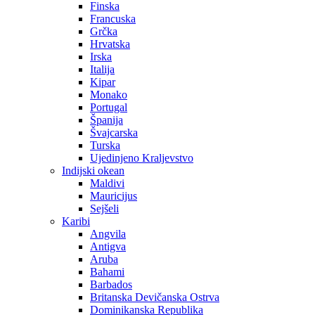
Finska
Francuska
Grčka
Hrvatska
Irska
Italija
Kipar
Monako
Portugal
Španija
Švajcarska
Turska
Ujedinjeno Kraljevstvo
Indijski okean
Maldivi
Mauricijus
Sejšeli
Karibi
Angvila
Antigva
Aruba
Bahami
Barbados
Britanska Devičanska Ostrva
Dominikanska Republika