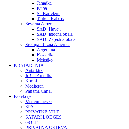
Jamajka
Kuba
St. Bartelemi
Turks i Kaikos
Severna Amerika
SAD, Havaji
SAD, Istočna obala
SAD, Zapadna obala
Srednja i Južna Amerika
Argentina
Kostarika
Meksiko
KRSTARENJA
Antarktik
Južna Amerika
Karibi
Mediteran
Panama Canal
Kolekcije
Medeni mesec
SPA
PRIVATNE VILE
SAFARI LODGES
GOLF
PRIVATNA OSTRVA