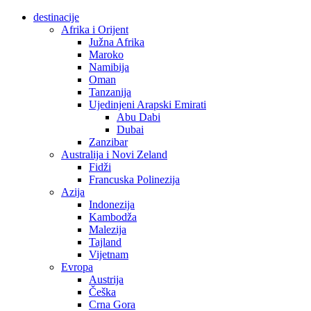
destinacije
Afrika i Orijent
Južna Afrika
Maroko
Namibija
Oman
Tanzanija
Ujedinjeni Arapski Emirati
Abu Dabi
Dubai
Zanzibar
Australija i Novi Zeland
Fidži
Francuska Polinezija
Azija
Indonezija
Kambodža
Malezija
Tajland
Vijetnam
Evropa
Austrija
Češka
Crna Gora