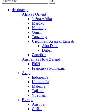
X
destinacije
Afrika i Orijent
Južna Afrika
Maroko
Namibija
Oman
Tanzanija
Ujedinjeni Arapski Emirati
Abu Dabi
Dubai
Zanzibar
Australija i Novi Zeland
Fidži
Francuska Polinezija
Azija
Indonezija
Kambodža
Malezija
Tajland
Vijetnam
Evropa
Austrija
Češka