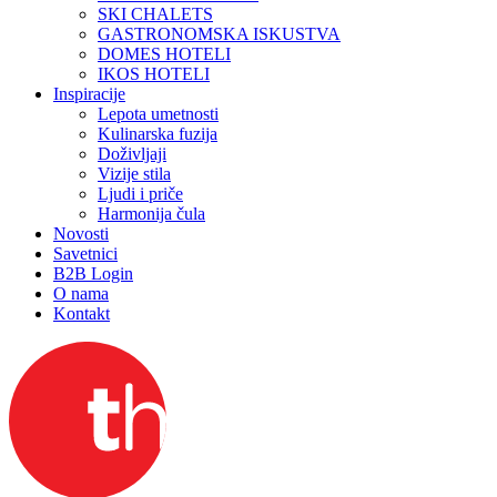
SKI CHALETS
GASTRONOMSKA ISKUSTVA
DOMES HOTELI
IKOS HOTELI
Inspiracije
Lepota umetnosti
Kulinarska fuzija
Doživljaji
Vizije stila
Ljudi i priče
Harmonija čula
Novosti
Savetnici
B2B Login
O nama
Kontakt