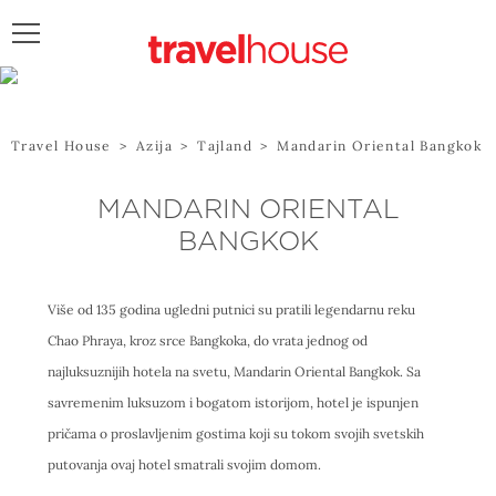
POŠALJITE UPIT
Travel House
>
Azija
>
Tajland
>
Mandarin Oriental Bangkok
MANDARIN ORIENTAL
BANGKOK
Više od 135 godina ugledni putnici su pratili legendarnu reku
Chao Phraya, kroz srce Bangkoka, do vrata jednog od
najluksuznijih hotela na svetu, Mandarin Oriental Bangkok. Sa
savremenim luksuzom i bogatom istorijom, hotel je ispunjen
pričama o proslavljenim gostima koji su tokom svojih svetskih
putovanja ovaj hotel smatrali svojim domom.