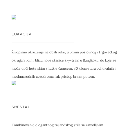
LOKACIJA
Živopisno okruženje na obali reke, u blizini poslovnog i trgovačkog
okruga Silom i blizu nove stanice sky-train u Bangkoku, do koje se
može doći hotelskim shuttle čamcem. 30 kilometara od lokalnih i
međunarodnih aerodroma, lak pristup brzim putem.
SMEŠTAJ
Kombinovanje elegantnog tajlandskog stila sa zavodljivim