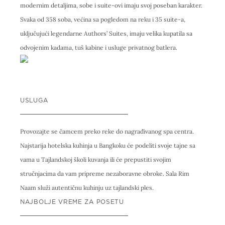
modernim detaljima, sobe i suite-ovi imaju svoj poseban karakter.
Svaka od 358 soba, većina sa pogledom na reku i 35 suite-a,
uključujući legendarne Authors’ Suites, imaju velika kupatila sa
odvojenim kadama, tuš kabine i usluge privatnog batlera.
USLUGA
Provozajte se čamcem preko reke do nagrađivanog spa centra.
Najstarija hotelska kuhinja u Bangkoku će podeliti svoje tajne sa
vama u Tajlandskoj školi kuvanja ili će prepustiti svojim
stručnjacima da vam pripreme nezaboravne obroke. Sala Rim
Naam služi autentičnu kuhinju uz tajlandski ples.
NAJBOLJE VREME ZA POSETU