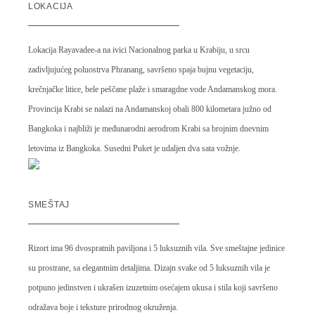
LOKACIJA
Lokacija Rayavadee-a na ivici Nacionalnog parka u Krabiju, u srcu
zadivljujućeg poluostrva Phranang, savršeno spaja bujnu vegetaciju,
krečnjačke litice, bele peščane plaže i smaragdne vode Andamanskog mora.
Provincija Krabi se nalazi na Andamanskoj obali 800 kilometara južno od
Bangkoka i najbliži je međunarodni aerodrom Krabi sa brojnim dnevnim
letovima iz Bangkoka. Susedni Puket je udaljen dva sata vožnje.
SMEŠTAJ
Rizort ima 96 dvospratnih paviljona i 5 luksuznih vila. Sve smeštajne jedinice
su prostrane, sa elegantnim detaljima. Dizajn svake od 5 luksuznih vila je
potpuno jedinstven i ukrašen izuzetnim osećajem ukusa i stila koji savršeno
odražava boje i teksture prirodnog okruženja.