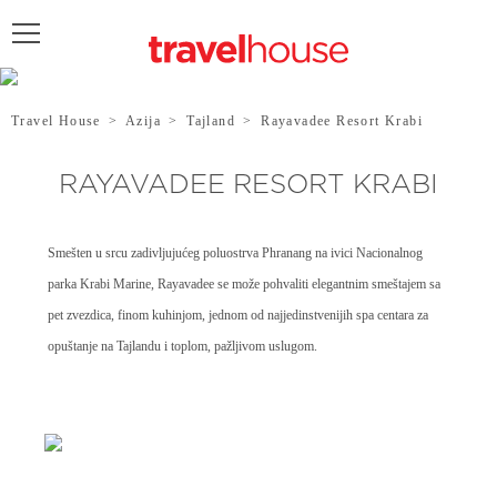
POŠALJITE UPIT
Travel House
>
Azija
>
Tajland
>
Rayavadee Resort Krabi
RAYAVADEE RESORT KRABI
Smešten u srcu zadivljujućeg poluostrva Phranang na ivici Nacionalnog
parka Krabi Marine, Rayavadee se može pohvaliti elegantnim smeštajem sa
pet zvezdica, finom kuhinjom, jednom od najjedinstvenijih spa centara za
opuštanje na Tajlandu i toplom, pažljivom uslugom.