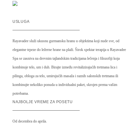
USLUGA
Rayavadee služi ukusnu gurmansku hranu u objektima koji nude sve, od
elegantne trpeze do ležerne hrane na plaži. Širok spektar terapija u Rayavadee
Spa se zasniva na drevnim tajlandskim tradicijama lečenja i filozofiji koja
kombinuje telo, um i duh. Birajte između revitalizirajućih tretmana lica i
pilinga, obloga za telo, umirujućih masaža i raznih salonskih tretmana ili
kombinujte nekoliko ponuda u individualni paket, skrojen prema vašim
potrebama.
NAJBOLJE VREME ZA POSETU
Od decembra do aprila.