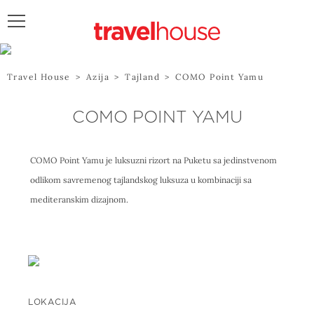
POŠALJITE UPIT
Travel House
>
Azija
>
Tajland
>
COMO Point Yamu
COMO POINT YAMU
COMO Point Yamu je luksuzni rizort na Puketu sa jedinstvenom
odlikom savremenog tajlandskog luksuza u kombinaciji sa
mediteranskim dizajnom.
LOKACIJA