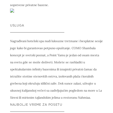
sopstvene privatne bazene.
USLUGA
Nagrađivani hotelski spa nudi luksuzne tretmane i besplatne sesije
joge kako bi garantovao potpuno opuštanje. COMO Shambala
koncept je svetski poznat, a Point Yamu je jedan od osam mesta
na svetu gde se može doživeti. Možete se rashladiti u
spektakularnim infinity bazenima ili iznajmiti privatni čamac da
istražite stotine stenovitih ostrva, izolovanih plaža i koralnih
grebena koji okružuju idilični zaliv. Dok sunce zalazi, uživajte u
ukusnoj italijanskoj večeri sa zadivljujućim pogledom na more u La
Sireni ili mirisnim tajlandskim jelima u restoranu Nahmiaa.
NAJBOLJE VREME ZA POSETU