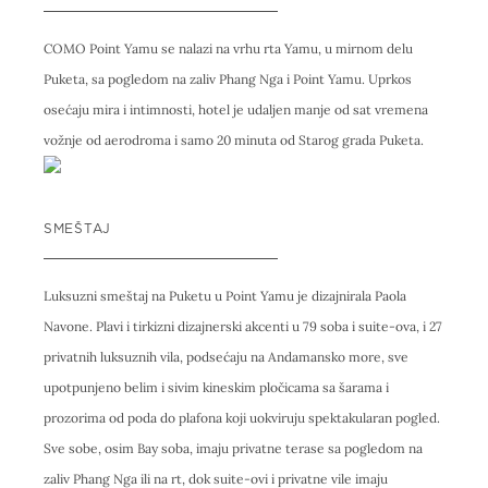
COMO Point Yamu se nalazi na vrhu rta Yamu, u mirnom delu
Puketa, sa pogledom na zaliv Phang Nga i Point Yamu. Uprkos
osećaju mira i intimnosti, hotel je udaljen manje od sat vremena
vožnje od aerodroma i samo 20 minuta od Starog grada Puketa.
SMEŠTAJ
Luksuzni smeštaj na Puketu u Point Yamu je dizajnirala Paola
Navone. Plavi i tirkizni dizajnerski akcenti u 79 soba i suite-ova, i 27
privatnih luksuznih vila, podsećaju na Andamansko more, sve
upotpunjeno belim i sivim kineskim pločicama sa šarama i
prozorima od poda do plafona koji uokviruju spektakularan pogled.
Sve sobe, osim Bay soba, imaju privatne terase sa pogledom na
zaliv Phang Nga ili na rt, dok suite-ovi i privatne vile imaju