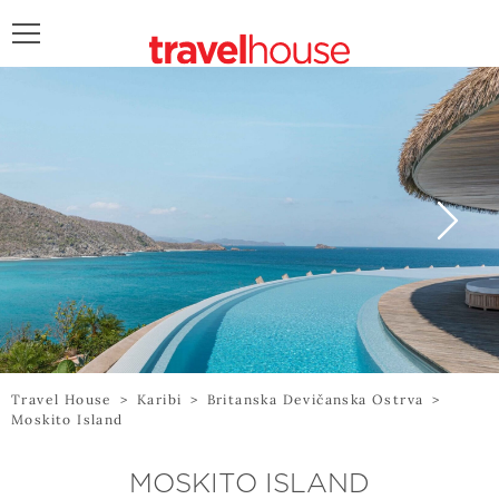
POŠALJITE UPIT
Travel House
>
Karibi
>
Britanska Devičanska Ostrva
>
Moskito Island
MOSKITO ISLAND