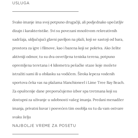
USLUGA
Svako imanje ima svoj potpuno drugačiji, ali podjednako upečatljiv
dizajn i karakteristike. Svi su povezani mnoštvom rekreativnih
sadržaja, uključujući glavni paviljon na plaži, koji se sastoji od bara,
prostora za igre i filmove, kao i bazena koji se pokriva. Ako želite
aktivniji odmor, tu su dva osvetljena teniska terena, potpuno
opremljena teretana i 4 kilometra pešačke staze koje možete
istražiti sami ili u obilasku sa vodičem. Široka lepeza vodenih
sportova čeka vas na plažama Manchioneel i Lime Tree Bay Beach.
Za opuštenije dane preporučujemo izbor spa tretmana koji su
dostupni za uživanje u udobnosti vašeg imanja. Predani menadžer
imanja, privatni kuvar i posvećen tim osoblja su tu da vam ostvare
svaku želju
NAJBOLJE VREME ZA POSETU