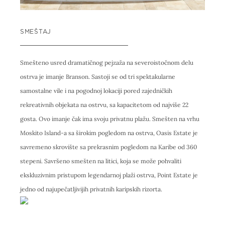
SMEŠTAJ
Smešteno usred dramatičnog pejzaža na severoistočnom delu
ostrva je imanje Branson. Sastoji se od tri spektakularne
samostalne vile i na pogodnoj lokaciji pored zajedničkih
rekreativnih objekata na ostrvu, sa kapacitetom od najviše 22
gosta. Ovo imanje čak ima svoju privatnu plažu. Smešten na vrhu
Moskito Island-a sa širokim pogledom na ostrva, Oasis Estate je
savremeno skrovište sa prekrasnim pogledom na Karibe od 360
stepeni. Savršeno smešten na litici, koja se može pohvaliti
ekskluzivnim pristupom legendarnoj plaži ostrva, Point Estate je
jedno od najupečatljivijih privatnih karipskih rizorta.