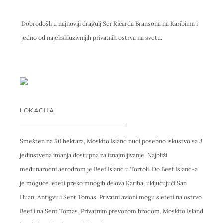
Dobrodošli u najnoviji dragulj Ser Ričarda Bransona na Karibima i
jedno od najekskluzivnijih privatnih ostrva na svetu.
LOKACIJA
Smešten na 50 hektara, Moskito Island nudi posebno iskustvo sa 3
jedinstvena imanja dostupna za iznajmljivanje. Najbliži
međunarodni aerodrom je Beef Island u Tortoli. Do Beef Island-a
je moguće leteti preko mnogih delova Kariba, uključujući San
Huan, Antigvu i Sent Tomas. Privatni avioni mogu sleteti na ostrvo
Beef i na Sent Tomas. Privatnim prevozom brodom, Moskito Island