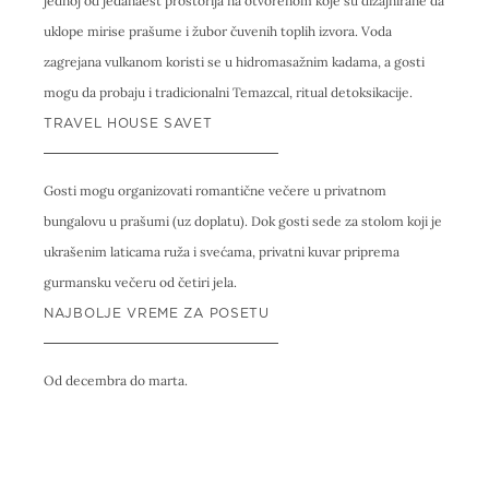
jednoj od jedanaest prostorija na otvorenom koje su dizajnirane da
uklope mirise prašume i žubor čuvenih toplih izvora. Voda
zagrejana vulkanom koristi se u hidromasažnim kadama, a gosti
mogu da probaju i tradicionalni Temazcal, ritual detoksikacije.
TRAVEL HOUSE SAVET
Gosti mogu organizovati romantične večere u privatnom
bungalovu u prašumi (uz doplatu). Dok gosti sede za stolom koji je
ukrašenim laticama ruža i svećama, privatni kuvar priprema
gurmansku večeru od četiri jela.
NAJBOLJE VREME ZA POSETU
Od decembra do marta.