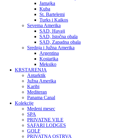
Jamajka
Kuba
St. Bartelemi
Turks i Kaikos
Severna Amerika
SAD, Havaji
SAD, Istočna obala
SAD, Zapadna obala
Srednja i Južna Amerika
Argentina
Kostarika
Meksiko
KRSTARENJA
Antarktik
Južna Amerika
Karibi
Mediteran
Panama Canal
Kolekcije
Medeni mesec
SPA
PRIVATNE VILE
SAFARI LODGES
GOLF
PRIVATNA OSTRVA