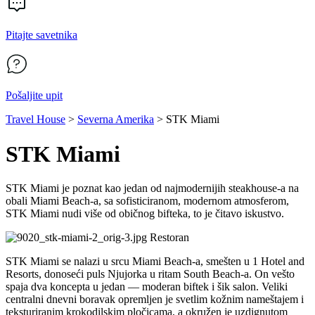
Pitajte savetnika
Pošaljite upit
Travel House
>
Severna Amerika
>
STK Miami
STK Miami
STK Miami je poznat kao jedan od najmodernijih steakhouse-a na
obali Miami Beach-a, sa sofisticiranom, modernom atmosferom,
STK Miami nudi više od običnog bifteka, to je čitavo iskustvo.
Restoran
STK Miami se nalazi u srcu Miami Beach-a, smešten u 1 Hotel and
Resorts, donoseći puls Njujorka u ritam South Beach-a. On vešto
spaja dva koncepta u jedan — moderan biftek i šik salon. Veliki
centralni dnevni boravak opremljen je svetlim kožnim nameštajem i
teksturiranim krokodilskim pločicama, a okružen je uzdignutom