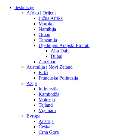
destinacije
Afrika i Orijent
Južna Afrika
Maroko
Namibija
Oman
Tanzanija
Ujedinjeni Arapski Emirati
Abu Dabi
Dubai
Zanzibar
Australija i Novi Zeland
Fidži
Francuska Polinezija
Azija
Indonezija
Kambodža
Malezija
Tajland
Vijetnam
Evropa
Austrija
Češka
Crna Gora