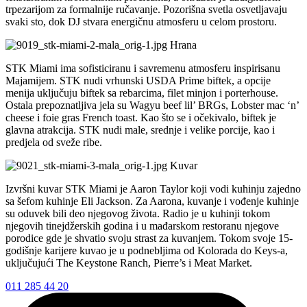
trpezarijom za formalnije ručavanje. Pozorišna svetla osvetljavaju
svaki sto, dok DJ stvara energičnu atmosferu u celom prostoru.
Hrana
STK Miami ima sofisticiranu i savremenu atmosferu inspirisanu
Majamijem. STK nudi vrhunski USDA Prime biftek, a opcije
menija uključuju biftek sa rebarcima, filet minjon i porterhouse.
Ostala prepoznatljiva jela su Wagyu beef lil’ BRGs, Lobster mac ‘n’
cheese i foie gras French toast. Kao što se i očekivalo, biftek je
glavna atrakcija. STK nudi male, srednje i velike porcije, kao i
predjela od sveže ribe.
Kuvar
Izvršni kuvar STK Miami je Aaron Taylor koji vodi kuhinju zajedno
sa šefom kuhinje Eli Jackson. Za Aarona, kuvanje i vođenje kuhinje
su oduvek bili deo njegovog života. Radio je u kuhinji tokom
njegovih tinejdžerskih godina i u mađarskom restoranu njegove
porodice gde je shvatio svoju strast za kuvanjem. Tokom svoje 15-
godišnje karijere kuvao je u podnebljima od Kolorada do Keys-a,
uključujući The Keystone Ranch, Pierre’s i Meat Market.
011 285 44 20