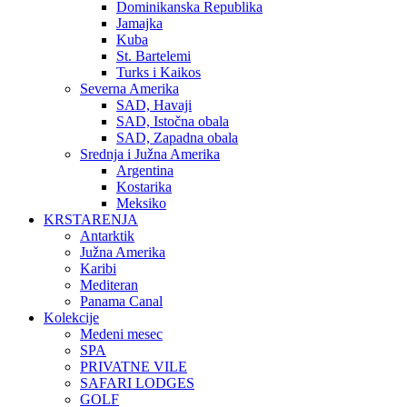
Dominikanska Republika
Jamajka
Kuba
St. Bartelemi
Turks i Kaikos
Severna Amerika
SAD, Havaji
SAD, Istočna obala
SAD, Zapadna obala
Srednja i Južna Amerika
Argentina
Kostarika
Meksiko
KRSTARENJA
Antarktik
Južna Amerika
Karibi
Mediteran
Panama Canal
Kolekcije
Medeni mesec
SPA
PRIVATNE VILE
SAFARI LODGES
GOLF