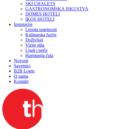
SKI CHALETS
GASTRONOMSKA ISKUSTVA
DOMES HOTELI
IKOS HOTELI
Inspiracije
Lepota umetnosti
Kulinarska fuzija
Doživljaji
Vizije stila
Ljudi i priče
Harmonija čula
Novosti
Savetnici
B2B Login
O nama
Kontakt