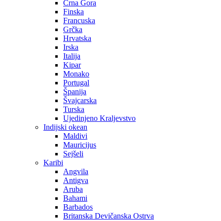
Crna Gora
Finska
Francuska
Grčka
Hrvatska
Irska
Italija
Kipar
Monako
Portugal
Španija
Švajcarska
Turska
Ujedinjeno Kraljevstvo
Indijski okean
Maldivi
Mauricijus
Sejšeli
Karibi
Angvila
Antigva
Aruba
Bahami
Barbados
Britanska Devičanska Ostrva