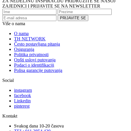
ZA NEDELJNU INSPIRACIJU PRIDRUŽITE SE NAŠOJ
ZAJEDNICI I PRIJAVITE SE NA NEWSLETTER
Više o nama
O nama
TH NETWORK
Često postavljana pitanja
Osiguranja
Politika privatnosti
Opšti uslovi putovanja
Podaci o identifikaciji
Polisa garancije putovanja
Social
instagram
facebook
Linkedin
pinterest
Kontakt
Svakog dana 10-20 časova