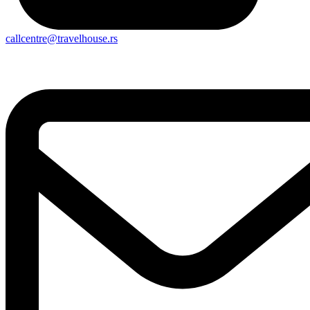
callcentre@travelhouse.rs