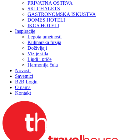
PRIVATNA OSTRVA
SKI CHALETS
GASTRONOMSKA ISKUSTVA
DOMES HOTELI
IKOS HOTELI
Inspiracije
Lepota umetnosti
Kulinarska fuzija
Doživljaji
Vizije stila
Ljudi i priče
Harmonija čula
Novosti
Savetnici
B2B Login
O nama
Kontakt