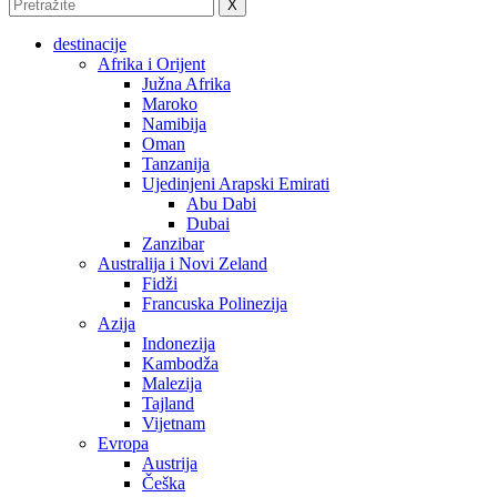
X
destinacije
Afrika i Orijent
Južna Afrika
Maroko
Namibija
Oman
Tanzanija
Ujedinjeni Arapski Emirati
Abu Dabi
Dubai
Zanzibar
Australija i Novi Zeland
Fidži
Francuska Polinezija
Azija
Indonezija
Kambodža
Malezija
Tajland
Vijetnam
Evropa
Austrija
Češka