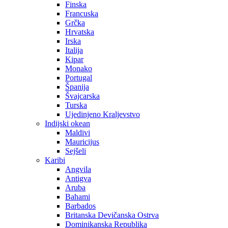
Finska
Francuska
Grčka
Hrvatska
Irska
Italija
Kipar
Monako
Portugal
Španija
Švajcarska
Turska
Ujedinjeno Kraljevstvo
Indijski okean
Maldivi
Mauricijus
Sejšeli
Karibi
Angvila
Antigva
Aruba
Bahami
Barbados
Britanska Devičanska Ostrva
Dominikanska Republika