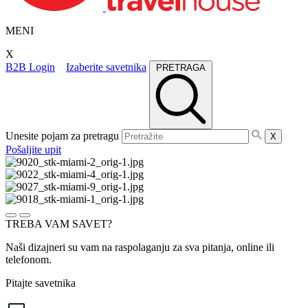
MENI
X
B2B Login
Izaberite savetnika
PRETRAGA
Unesite pojam za pretragu
X
Pošaljite upit
TREBA VAM SAVET?
Naši dizajneri su vam na raspolaganju za sva pitanja, online ili
telefonom.
Pitajte savetnika