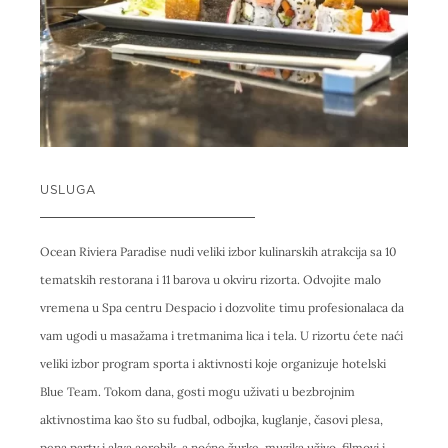
USLUGA
Ocean Riviera Paradise nudi veliki izbor kulinarskih atrakcija sa 10
tematskih restorana i 11 barova u okviru rizorta. Odvojite malo
vremena u Spa centru Despacio i dozvolite timu profesionalaca da
vam ugodi u masažama i tretmanima lica i tela. U rizortu ćete naći
veliki izbor program sporta i aktivnosti koje organizuje hotelski
Blue Team. Tokom dana, gosti mogu uživati u bezbrojnim
aktivnostima kao što su fudbal, odbojka, kuglanje, časovi plesa,
pena party i akva aerobik, a noćne žurke, muzika uživo, filmovi i