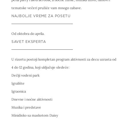
tematske večeri pružiće vam mnogo zabave.
NAJBOLJE VREME ZA POSETU
Od oktobra do aprila.
SAVET EKSPERTA
U rizortu postoji kompletan program aktivnosti za decu uzrasta od
4 do 12 godina, koji uključuje sledeće:
Dečiji vodeni park
Igralište
Igraonica
Dnevne i noćne aktivnosti
Muzika i predstave
Minidisko sa maskotom Daisy