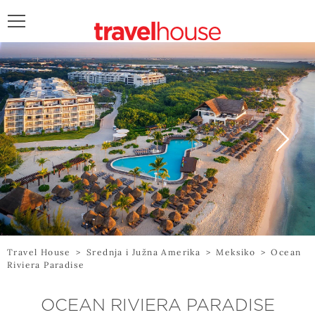
POŠALJITE UPIT
Travel House
>
Srednja i Južna Amerika
>
Meksiko
>
Ocean
Riviera Paradise
OCEAN RIVIERA PARADISE