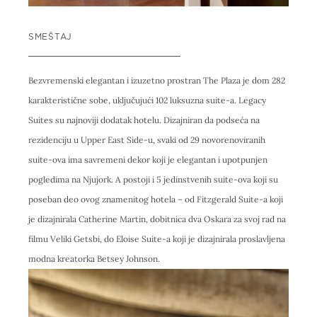
SMEŠTAJ
Bezvremenski elegantan i izuzetno prostran The Plaza je dom 282
karakteristične sobe, uključujući 102 luksuzna suite-a. Legacy
Suites su najnoviji dodatak hotelu. Dizajniran da podseća na
rezidenciju u Upper East Side-u, svaki od 29 novorenoviranih
suite-ova ima savremeni dekor koji je elegantan i upotpunjen
pogledima na Njujork. A postoji i 5 jedinstvenih suite-ova koji su
poseban deo ovog znamenitog hotela – od Fitzgerald Suite-a koji
je dizajnirala Catherine Martin, dobitnica dva Oskara za svoj rad na
filmu Veliki Getsbi, do Eloise Suite-a koji je dizajnirala proslavljena
modna kreatorka Betsey Johnson.