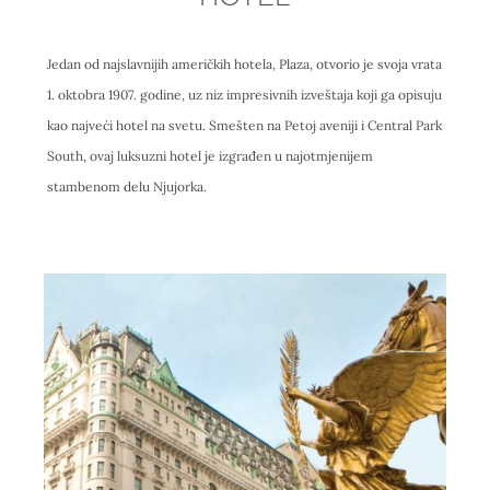
Jedan od najslavnijih američkih hotela, Plaza, otvorio je svoja vrata
1. oktobra 1907. godine, uz niz impresivnih izveštaja koji ga opisuju
kao najveći hotel na svetu. Smešten na Petoj aveniji i Central Park
South, ovaj luksuzni hotel je izgrađen u najotmjenijem
stambenom delu Njujorka.