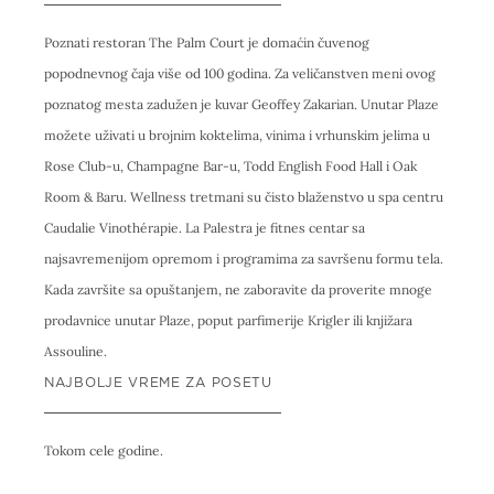
Poznati restoran The Palm Court je domaćin čuvenog
popodnevnog čaja više od 100 godina. Za veličanstven meni ovog
poznatog mesta zadužen je kuvar Geoffey Zakarian. Unutar Plaze
možete uživati u brojnim koktelima, vinima i vrhunskim jelima u
Rose Club-u, Champagne Bar-u, Todd English Food Hall i Oak
Room & Baru. Wellness tretmani su čisto blaženstvo u spa centru
Caudalie Vinothérapie. La Palestra je fitnes centar sa
najsavremenijom opremom i programima za savršenu formu tela.
Kada završite sa opuštanjem, ne zaboravite da proverite mnoge
prodavnice unutar Plaze, poput parfimerije Krigler ili knjižara
Assouline.
NAJBOLJE VREME ZA POSETU
Tokom cele godine.