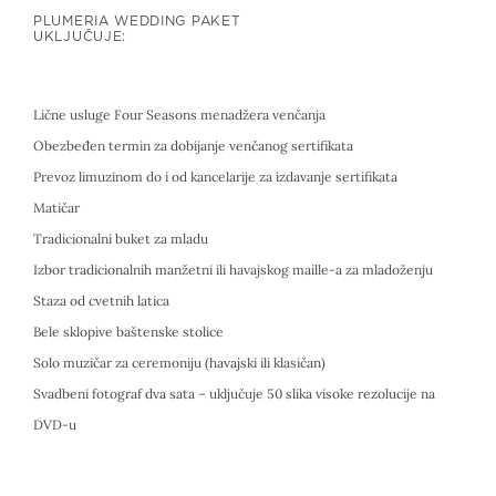
PLUMERIA WEDDING PAKET
UKLJUČUJE:
Lične usluge Four Seasons menadžera venčanja
Obezbeđen termin za dobijanje venčanog sertifikata
Prevoz limuzinom do i od kancelarije za izdavanje sertifikata
Matičar
Tradicionalni buket za mladu
Izbor tradicionalnih manžetni ili havajskog maille-a za mladoženju
Staza od cvetnih latica
Bele sklopive baštenske stolice
Solo muzičar za ceremoniju (havajski ili klasičan)
Svadbeni fotograf dva sata – uključuje 50 slika visoke rezolucije na
DVD-u