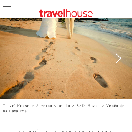
POŠALJITE UPIT
Travel House
>
Severna Amerika
>
SAD, Havaji
>
Venčanje
na Havajima