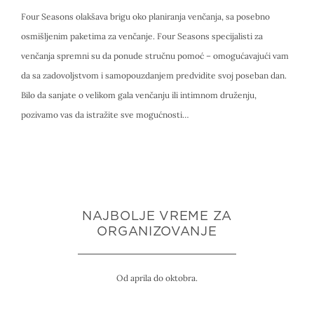
Four Seasons olakšava brigu oko planiranja venčanja, sa posebno
osmišljenim paketima za venčanje. Four Seasons specijalisti za
venčanja spremni su da ponude stručnu pomoć – omogućavajući vam
da sa zadovoljstvom i samopouzdanjem predvidite svoj poseban dan.
Bilo da sanjate o velikom gala venčanju ili intimnom druženju,
pozivamo vas da istražite sve mogućnosti…
NAJBOLJE VREME ZA
ORGANIZOVANJE
Od aprila do oktobra.