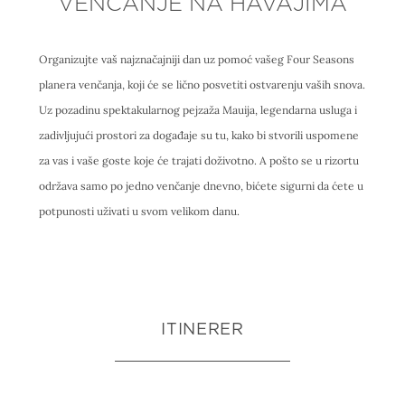
VENČANJE NA HAVAJIMA
Organizujte vaš najznačajniji dan uz pomoć vašeg Four Seasons
planera venčanja, koji će se lično posvetiti ostvarenju vaših snova.
Uz pozadinu spektakularnog pejzaža Mauija, legendarna usluga i
zadivljujući prostori za događaje su tu, kako bi stvorili uspomene
za vas i vaše goste koje će trajati doživotno. A pošto se u rizortu
održava samo po jedno venčanje dnevno, bićete sigurni da ćete u
potpunosti uživati u svom velikom danu.
ITINERER