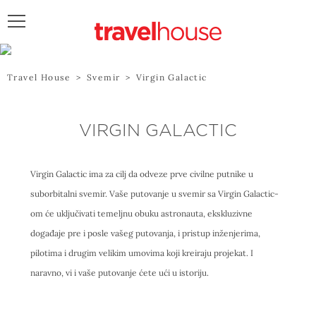
POŠALJITE UPIT
Travel House
>
Svemir
>
Virgin Galactic
VIRGIN GALACTIC
Virgin Galactic ima za cilj da odveze prve civilne putnike u
suborbitalni svemir. Vaše putovanje u svemir sa Virgin Galactic-
om će uključivati temeljnu obuku astronauta, ekskluzivne
događaje pre i posle vašeg putovanja, i pristup inženjerima,
pilotima i drugim velikim umovima koji kreiraju projekat. I
naravno, vi i vaše putovanje ćete ući u istoriju.