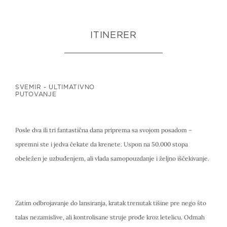
ITINERER
SVEMIR - ULTIMATIVNO
PUTOVANJE
Posle dva ili tri fantastična dana priprema sa svojom posadom –
spremni ste i jedva čekate da krenete. Uspon na 50.000 stopa
obeležen je uzbuđenjem, ali vlada samopouzdanje i željno iščekivanje.
Zatim odbrojavanje do lansiranja, kratak trenutak tišine pre nego što
talas nezamislive, ali kontrolisane struje prođe kroz letelicu. Odmah