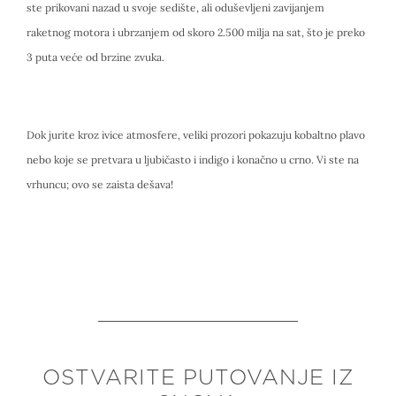
ste prikovani nazad u svoje sedište, ali oduševljeni zavijanjem
raketnog motora i ubrzanjem od skoro 2.500 milja na sat, što je preko
3 puta veće od brzine zvuka.
Dok jurite kroz ivice atmosfere, veliki prozori pokazuju kobaltno plavo
nebo koje se pretvara u ljubičasto i indigo i konačno u crno. Vi ste na
vrhuncu; ovo se zaista dešava!
OSTVARITE PUTOVANJE IZ