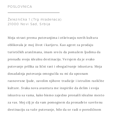
POSLOVNICA
Železnička 1 (Trg mladenaca)
21000 Novi Sad, Srbija
Moja strast prema putovanjima i otkrivanju novih kultura
oblikovala je moj život i karijeru. Kao agent za prodaju
turističkih aranžmana, imam sreću da pomažem ljudima da
pronađu svoju idealnu destinaciju. Verujem da je svako
putovanje prilika za lični rast i obogaćivanje iskustava. Moja
dosadašnja putovanja omogućila su mi da upoznam
raznovrsne ljude, zavolim njihove tradicije i istražim različite
kulture. Svaka nova avantura me inspiriše da delim i svoja
iskustva sa vama, kako bismo zajedno pronašli idealno mesto
za vas. Moj cilj je da vam pomognem da pronađete savršenu
destinaciju za vaše putovanje, bilo da se radi o porodičnom