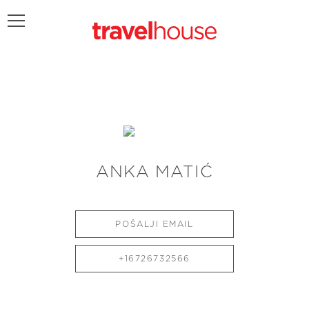
POŠALJITE UPIT
ANKA MATIĆ
POŠALJI EMAIL
+16726732566