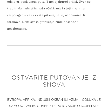
odmoru, poslovnom putu ili nekoj drugoj prilici. Uvek se
trudim da nadmašim vaša očekivanja i stojim vam na
raspolaganju za sva vaša pitanja, želje, nedoumice ili
strahove. Neka svako putovanje bude posebno i
nezaboravno.
OSTVARITE PUTOVANJE IZ
SNOVA
EVROPA, AFRIKA, INDIJSKI OKEAN ILI AZIJA – ODLUKA JE
SAMO NA VAMA. ODABERITE PUTOVANJE O KOJEM STE