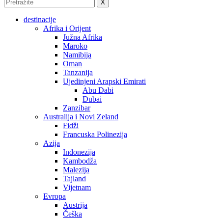
X
destinacije
Afrika i Orijent
Južna Afrika
Maroko
Namibija
Oman
Tanzanija
Ujedinjeni Arapski Emirati
Abu Dabi
Dubai
Zanzibar
Australija i Novi Zeland
Fidži
Francuska Polinezija
Azija
Indonezija
Kambodža
Malezija
Tajland
Vijetnam
Evropa
Austrija
Češka