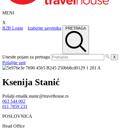
MENI
X
B2B Login
Izaberite savetnika
PRETRAGA
Unesite pojam za pretragu
X
Pošaljite upit
Ksenija Stanić
Pošalji email
k.stanic@travelhouse.rs
063 544 002
011 7859 231
POSLOVNICA
Head Office