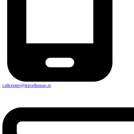
callcentre@travelhouse.rs