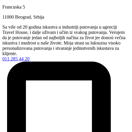
Francuska 5
11000 Beograd, Srbija
Sa više od 20 godina iskustva u industriji putovanja u agenciji
Travel House, i dalje uživam i učim iz svakog putovanja. Verujem
da je putovanje jedan od najboljih načina za život jer donosi večna
iskustva i mudrost u naše živote. Moja strast su luksuzna visoko
personalizovana putovanja i stvaranje jedinstvenih iskustava za
klijente.
011 285 44 20