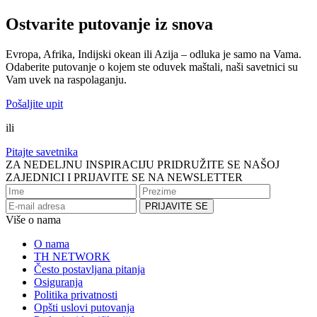
Ostvarite putovanje iz snova
Evropa, Afrika, Indijski okean ili Azija – odluka je samo na Vama.
Odaberite putovanje o kojem ste oduvek maštali, naši savetnici su
Vam uvek na raspolaganju.
Pošaljite upit
ili
Pitajte savetnika
ZA NEDELJNU INSPIRACIJU PRIDRUŽITE SE NAŠOJ
ZAJEDNICI I PRIJAVITE SE NA NEWSLETTER
Više o nama
O nama
TH NETWORK
Često postavljana pitanja
Osiguranja
Politika privatnosti
Opšti uslovi putovanja