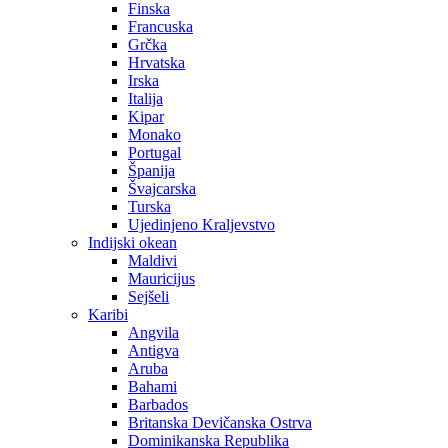
Finska
Francuska
Grčka
Hrvatska
Irska
Italija
Kipar
Monako
Portugal
Španija
Švajcarska
Turska
Ujedinjeno Kraljevstvo
Indijski okean
Maldivi
Mauricijus
Sejšeli
Karibi
Angvila
Antigva
Aruba
Bahami
Barbados
Britanska Devičanska Ostrva
Dominikanska Republika