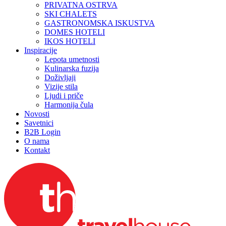
PRIVATNA OSTRVA
SKI CHALETS
GASTRONOMSKA ISKUSTVA
DOMES HOTELI
IKOS HOTELI
Inspiracije
Lepota umetnosti
Kulinarska fuzija
Doživljaji
Vizije stila
Ljudi i priče
Harmonija čula
Novosti
Savetnici
B2B Login
O nama
Kontakt