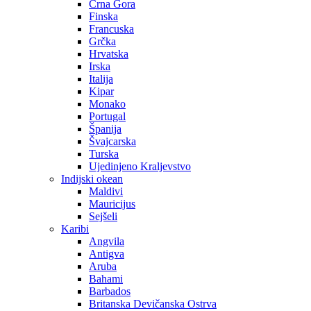
Crna Gora
Finska
Francuska
Grčka
Hrvatska
Irska
Italija
Kipar
Monako
Portugal
Španija
Švajcarska
Turska
Ujedinjeno Kraljevstvo
Indijski okean
Maldivi
Mauricijus
Sejšeli
Karibi
Angvila
Antigva
Aruba
Bahami
Barbados
Britanska Devičanska Ostrva