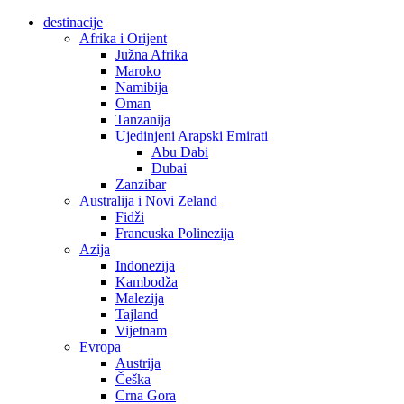
destinacije
Afrika i Orijent
Južna Afrika
Maroko
Namibija
Oman
Tanzanija
Ujedinjeni Arapski Emirati
Abu Dabi
Dubai
Zanzibar
Australija i Novi Zeland
Fidži
Francuska Polinezija
Azija
Indonezija
Kambodža
Malezija
Tajland
Vijetnam
Evropa
Austrija
Češka
Crna Gora