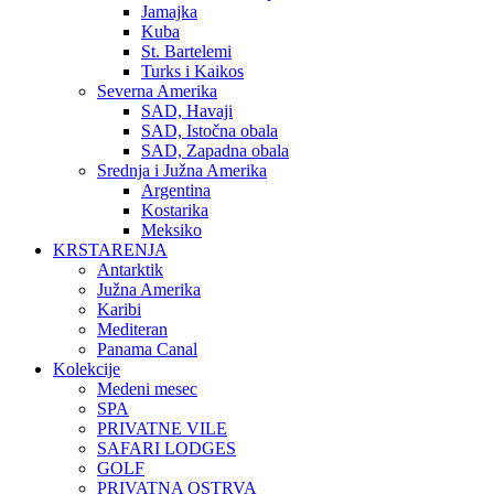
Jamajka
Kuba
St. Bartelemi
Turks i Kaikos
Severna Amerika
SAD, Havaji
SAD, Istočna obala
SAD, Zapadna obala
Srednja i Južna Amerika
Argentina
Kostarika
Meksiko
KRSTARENJA
Antarktik
Južna Amerika
Karibi
Mediteran
Panama Canal
Kolekcije
Medeni mesec
SPA
PRIVATNE VILE
SAFARI LODGES
GOLF
PRIVATNA OSTRVA