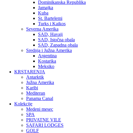
Dominikanska Republika
Jamajka
Kuba
St. Bartelemi
Turks i Kaikos
Severna Amerika
SAD, Havaji
SAD, Istočna obala
SAD, Zapadna obala
Srednja i Južna Amerika
Argentina
Kostarika
Meksiko
KRSTARENJA
Antarktik
Južna Amerika
Karibi
Mediteran
Panama Canal
Kolekcije
Medeni mesec
SPA
PRIVATNE VILE
SAFARI LODGES
GOLF