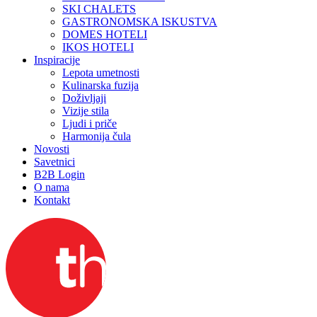
SKI CHALETS
GASTRONOMSKA ISKUSTVA
DOMES HOTELI
IKOS HOTELI
Inspiracije
Lepota umetnosti
Kulinarska fuzija
Doživljaji
Vizije stila
Ljudi i priče
Harmonija čula
Novosti
Savetnici
B2B Login
O nama
Kontakt