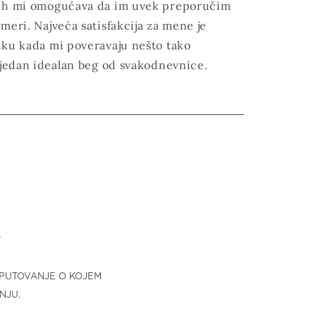
jih mi omogućava da im uvek preporučim
meri. Najveća satisfakcija za mene je
tku kada mi poveravaju nešto tako
 jedan idealan beg od svakodnevnice.
A
E PUTOVANJE O KOJEM
NJU.