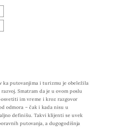
 ka putovanjima i turizmu je obeležila
i razvoj. Smatram da je u ovom poslu
, posvetiti im vreme i kroz razgovor
 od odmora – čak i kada nisu u
ljno definišu. Takvi klijenti se uvek
boravnih putovanja, a dugogodišnja