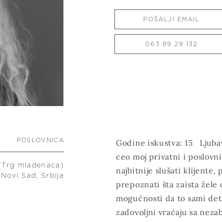
POŠALJI EMAIL
063 89 29 132
POSLOVNICA
Godine iskustva: 15 Ljubav
ceo moj privatni i poslovn
 (Trg mladenaca)
najbitnije slušati klijente
Novi Sad, Srbija
prepoznati šta zaista žele
mogućnosti da to sami deta
zadovoljni vraćaju sa neza