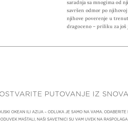
saradnja sa mnogima od n
savršen odmor po njihovoj 
njihove poverenje u trenu
dragoceno – priliku za još
OSTVARITE PUTOVANJE IZ SNOV
DIJSKI OKEAN ILI AZIJA – ODLUKA JE SAMO NA VAMA. ODABERIT
 ODUVEK MAŠTALI, NAŠI SAVETNICI SU VAM UVEK NA RASPOLAGA