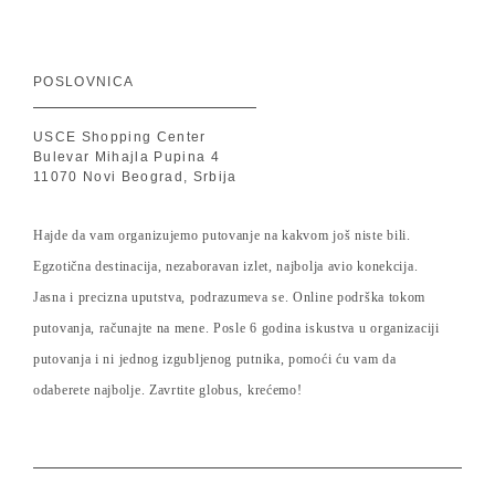
POSLOVNICA
USCE Shopping Center
Bulevar Mihajla Pupina 4
11070 Novi Beograd, Srbija
Hajde da vam organizujemo putovanje na kakvom još niste bili.
Egzotična destinacija, nezaboravan izlet, najbolja avio konekcija.
Jasna i precizna uputstva, podrazumeva se. Online podrška tokom
putovanja, računajte na mene. Posle 6 godina iskustva u organizaciji
putovanja i ni jednog izgubljenog putnika, pomoći ću vam da
odaberete najbolje. Zavrtite globus, krećemo!