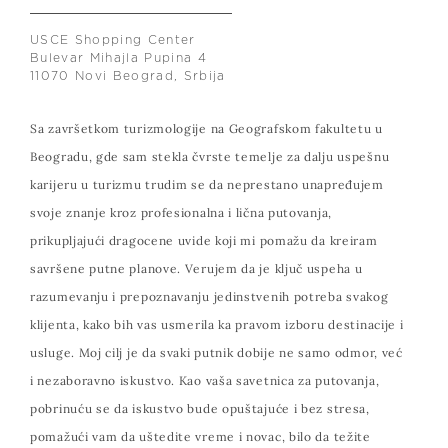
USCE Shopping Center
Bulevar Mihajla Pupina 4
11070 Novi Beograd, Srbija
Sa završetkom turizmologije na Geografskom fakultetu u
Beogradu, gde sam stekla čvrste temelje za dalju uspešnu
karijeru u turizmu trudim se da neprestano unapređujem
svoje znanje kroz profesionalna i lična putovanja,
prikupljajući dragocene uvide koji mi pomažu da kreiram
savršene putne planove. Verujem da je ključ uspeha u
razumevanju i prepoznavanju jedinstvenih potreba svakog
klijenta, kako bih vas usmerila ka pravom izboru destinacije i
usluge. Moj cilj je da svaki putnik dobije ne samo odmor, već
i nezaboravno iskustvo. Kao vaša savetnica za putovanja,
pobrinuću se da iskustvo bude opuštajuće i bez stresa,
pomažući vam da uštedite vreme i novac, bilo da težite