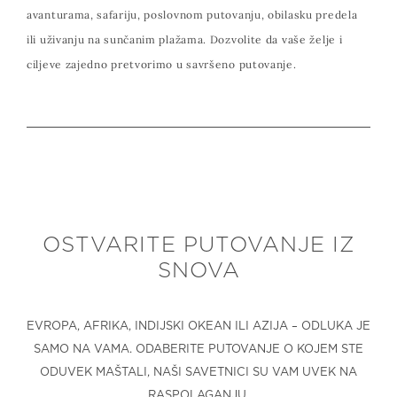
avanturama, safariju, poslovnom putovanju, obilasku predela
ili uživanju na sunčanim plažama. Dozvolite da vaše želje i
ciljeve zajedno pretvorimo u savršeno putovanje.
OSTVARITE PUTOVANJE IZ
SNOVA
EVROPA, AFRIKA, INDIJSKI OKEAN ILI AZIJA – ODLUKA JE
SAMO NA VAMA. ODABERITE PUTOVANJE O KOJEM STE
ODUVEK MAŠTALI, NAŠI SAVETNICI SU VAM UVEK NA
RASPOLAGANJU.