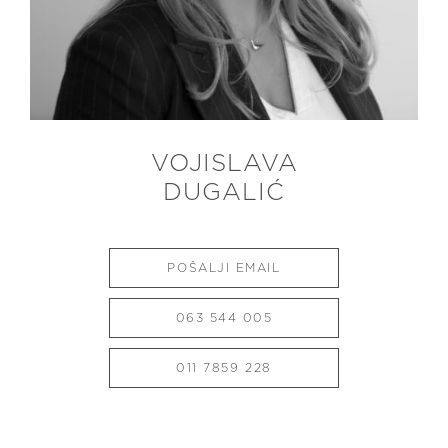
VOJISLAVA
DUGALIĆ
POŠALJI EMAIL
063 544 005
011 7859 228