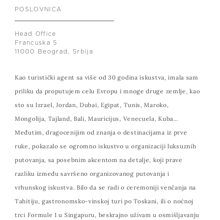
POSLOVNICA
Head Office
Francuska 5
11000 Beograd, Srbija
Kao turistički agent sa više od 30 godina iskustva, imala sam
priliku da proputujem celu Evropu i mnoge druge zemlje, kao
sto su Izrael, Jordan, Dubai, Egipat, Tunis, Maroko,
Mongolija, Tajland, Bali, Mauricijus, Venecuela, Kuba…
Međutim, dragocenijim od znanja o destinacijama iz prve
ruke, pokazalo se ogromno iskustvo u organizaciji luksuznih
putovanja, sa posebnim akcentom na detalje, koji prave
razliku između savršeno organizovanog putovanja i
vrhunskog iskustva. Bilo da se radi o ceremoniji venčanja na
Tahitiju, gastronomsko-vinskoj turi po Toskani, ili o noćnoj
trci Formule 1 u Singapuru, beskrajno uživam u osmišljavanju