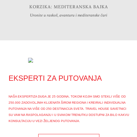
KORZIKA: MEDITERANSKA BAJKA
Uronite u raskoš, avanturu i mediteranske čari
EKSPERTI ZA PUTOVANJA
NAŠA EKSPERTIZA DUGA JE 25 GODINA, TOKOM KOJIH SMO STEKLI VIŠE OD
250.000 ZADOVOLJNIH KLIJENATA ŠIROM REGIONA I KREIRALI INDIVIDUALNA
PUTOVANJA NA VIŠE OD 250 DESTINACIJA SVETA. TRAVEL HOUSE SAVETNICI
SU VAM NA RASPOLAGANJU I U SVAKOM TRENUTKU DOSTUPNI ZA BILO KAKVU
KONSULTACIJU U VEZI ŽELJENOG PUTOVANJA.