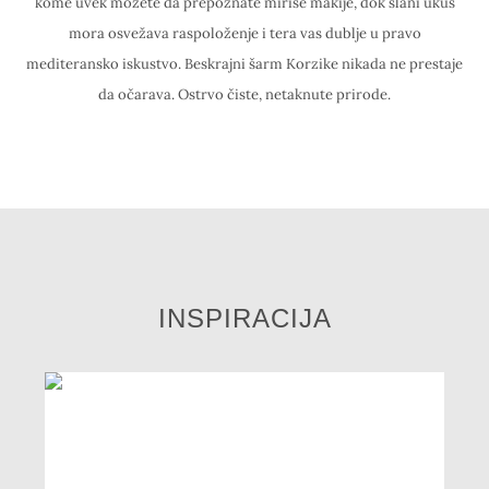
kome uvek možete da prepoznate mirise makije, dok slani ukus
mora osvežava raspoloženje i tera vas dublje u pravo
mediteransko iskustvo. Beskrajni šarm Korzike nikada ne prestaje
da očarava. Ostrvo čiste, netaknute prirode.
INSPIRACIJA