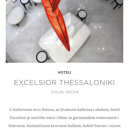
HOTELI
EXCELSIOR THESSALONIKI
SOLUN, GRČKA
U kulturnom srcu Soluna, sa živahnim kafićima i obalom, hotel
Excelsior je utočište mira i tišine sa gurmanskim restoranom i
bistroom, fantastičnom krovnom baštom, koktel barom i nizom