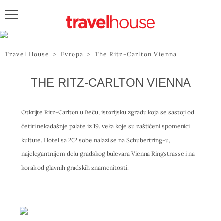
POŠALJITE UPIT
Travel House
>
Evropa
>
The Ritz-Carlton Vienna
THE RITZ-CARLTON VIENNA
Otkrijte Ritz-Carlton u Beču, istorijsku zgradu koja se sastoji od
četiri nekadašnje palate iz 19. veka koje su zaštićeni spomenici
kulture. Hotel sa 202 sobe nalazi se na Schubertring-u,
najelegantnijem delu gradskog bulevara Vienna Ringstrasse i na
korak od glavnih gradskih znamenitosti.