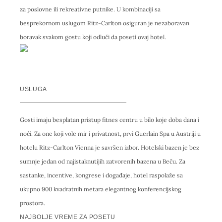
za poslovne ili rekreativne putnike. U kombinaciji sa
besprekornom uslugom Ritz-Carlton osiguran je nezaboravan
boravak svakom gostu koji odluči da poseti ovaj hotel.
USLUGA
Gosti imaju besplatan pristup fitnes centru u bilo koje doba dana i
noći. Za one koji vole mir i privatnost, prvi Guerlain Spa u Austriji u
hotelu Ritz-Carlton Vienna je savršen izbor. Hotelski bazen je bez
sumnje jedan od najistaknutijih zatvorenih bazena u Beču. Za
sastanke, incentive, kongrese i događaje, hotel raspolaže sa
ukupno 900 kvadratnih metara elegantnog konferencijskog
prostora.
NAJBOLJE VREME ZA POSETU