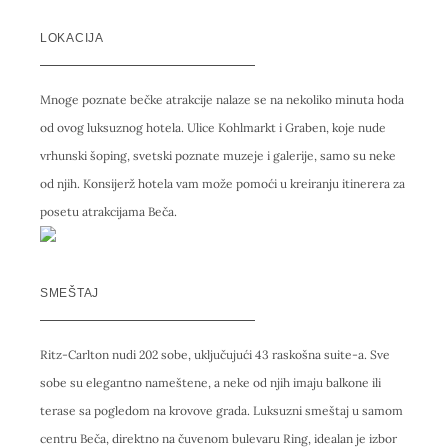
LOKACIJA
Mnoge poznate bečke atrakcije nalaze se na nekoliko minuta hoda
od ovog luksuznog hotela. Ulice Kohlmarkt i Graben, koje nude
vrhunski šoping, svetski poznate muzeje i galerije, samo su neke
od njih. Konsijerž hotela vam može pomoći u kreiranju itinerera za
posetu atrakcijama Beča.
SMEŠTAJ
Ritz-Carlton nudi 202 sobe, uključujući 43 raskošna suite-a. Sve
sobe su elegantno nameštene, a neke od njih imaju balkone ili
terase sa pogledom na krovove grada. Luksuzni smeštaj u samom
centru Beča, direktno na čuvenom bulevaru Ring, idealan je izbor