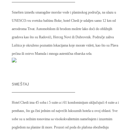
Smešten između smaragdne morske vode i planinskog područja, na ulazu u
UNESCO-vu svetsku baštinu Boke, hotel Chedi je udaljen samo 12 km od
aerodroma Tivat. Automobilom ili brodom možete lako doći do obližnjih
gradova kao što su Radovići, Herceg Novi ili Dubrovnik. Područje zaliva
Luštica je okruženo poznatim lokacijama koje morate videti, kao što su Plava
pećina ili ostrvo Mamula i mnoga autentična ribarska sela.
SMEŠTAJ
Hotel Chedi ima 45 soba i 5 suite-a i 61 kondominijum uključujući 4 suite-a i
penthaus, što ga čini jednim od najvećih luksuznih hotela u ovoj oblasti. Sve
sobe su u nežnim tonovima sa visokokvalitetnim nameštajem i izuzetnim
pogledom na planine ili more. Prozori od poda do plafona obezbeđuju