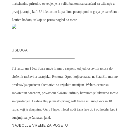
maksimalno prirodno osvetljenje, a veliki balkoni su savršeni za uživanje u
prvoj jutarnjoj kafi. U luksuznim kupatilima postoji podno grejanje sa tušem i
Laufen kadom, iz koje se pruža pogled na more.
USLUGA
Tri restorana i četiri bara nude hranu u rasponu od jednostavnih ukusa do
složenih mešavina sastojaka. Restoran Spot, koji se nalazi na šetalištu marine,
predstavlja opuštenu alternativu sa azijskim menijem. Welnes centar sa
zatvorenim bazenom, privatnom plažom i infinity bazenom je luksuzno mesto
za opuštanjee. Luštica Bay je mesto prvog golf terena u Crnoj Gori sa 18
rupa, koji je dizajnirao Gary Player. Hotel nudi transfere do i od hotela, kao i
iznajmljivanje čamaca i jahti.
NAJBOLJE VREME ZA POSETU