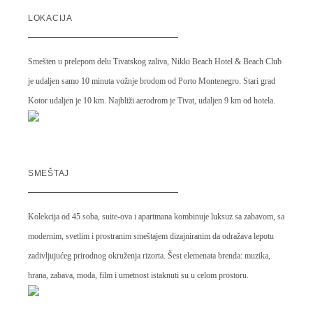
LOKACIJA
Smešten u prelepom delu Tivatskog zaliva, Nikki Beach Hotel & Beach Club
je udaljen samo 10 minuta vožnje brodom od Porto Montenegro. Stari grad
Kotor udaljen je 10 km. Najbliži aerodrom je Tivat, udaljen 9 km od hotela.
SMEŠTAJ
Kolekcija od 45 soba, suite-ova i apartmana kombinuje luksuz sa zabavom, sa
modernim, svetlim i prostranim smeštajem dizajniranim da odražava lepotu
zadivljujućeg prirodnog okruženja rizorta. Šest elemenata brenda: muzika,
hrana, zabava, moda, film i umetnost istaknuti su u celom prostoru.