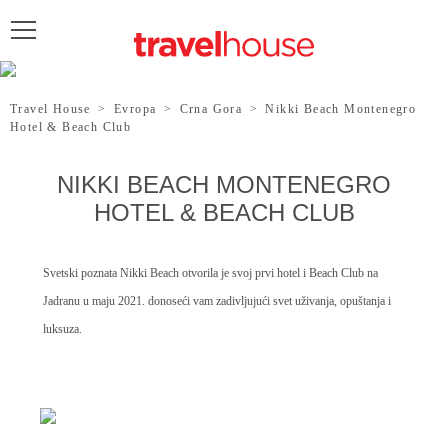
POŠALJITE UPIT
Travel House
>
Evropa
>
Crna Gora
>
Nikki Beach Montenegro
Hotel & Beach Club
NIKKI BEACH MONTENEGRO
HOTEL & BEACH CLUB
Svetski poznata Nikki Beach otvorila je svoj prvi hotel i Beach Club na
Jadranu u maju 2021. donoseći vam zadivljujući svet uživanja, opuštanja i
luksuza.