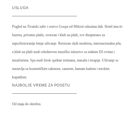
USLUGA
Pogled na Tivatski zaliv i ostrvo Gospa od Milosti oduzima dah. Hotel ima tri
bazena, privatnu plažu, restoran i klub na plaži, sve dizajnirano za
najsofisticiranije letnje uživanje. Restoran služi moderna, internacionalna jela,
a klub na plaži nudi celodnevno muzičko iskustvo sa stalnim DJ-evima i
muzičarima. Spa nudi širok spektar tretmana, masaža i terapija. Uživanje se
nastavlja sa kozmetičkim salonom, saunom, hamam kadom i turskim
kupatilom.
NAJBOLJE VREME ZA POSETU
Od maja do oktobra.