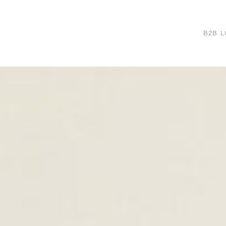
B2B L