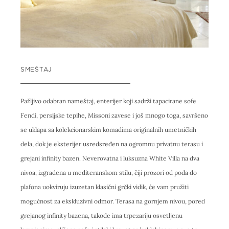
SMEŠTAJ
Pažljivo odabran nameštaj, enterijer koji sadrži tapacirane sofe
Fendi, persijske tepihe, Missoni zavese i još mnogo toga, savršeno
se uklapa sa kolekcionarskim komadima originalnih umetničkih
dela, dok je eksterijer usredsređen na ogromnu privatnu terasu i
grejani infinity bazen. Neverovatna i luksuzna White Villa na dva
nivoa, izgrađena u mediteranskom stilu, čiji prozori od poda do
plafona uokviruju izuzetan klasični grčki vidik, će vam pružiti
mogućnost za ekskluzivni odmor. Terasa na gornjem nivou, pored
grejanog infinity bazena, takođe ima trpezariju osvetljenu