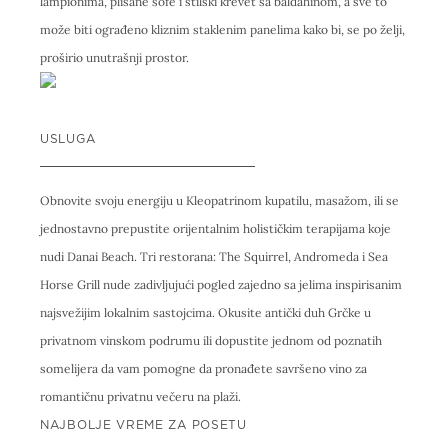
lampionima, plišane sofe i stilski krevet sa baldahinom, a sve to
može biti ograđeno kliznim staklenim panelima kako bi, se po želji,
proširio unutrašnji prostor.
USLUGA
Obnovite svoju energiju u Kleopatrinom kupatilu, masažom, ili se
jednostavno prepustite orijentalnim holističkim terapijama koje
nudi Danai Beach. Tri restorana: The Squirrel, Andromeda i Sea
Horse Grill nude zadivljujući pogled zajedno sa jelima inspirisanim
najsvežijim lokalnim sastojcima. Okusite antički duh Grčke u
privatnom vinskom podrumu ili dopustite jednom od poznatih
somelijera da vam pomogne da pronađete savršeno vino za
romantičnu privatnu večeru na plaži.
NAJBOLJE VREME ZA POSETU