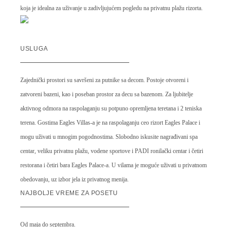
koja je idealna za uživanje u zadivljujućem pogledu na privatnu plažu rizorta.
USLUGA
Zajednički prostori su savršeni za putnike sa decom. Postoje otvoreni i
zatvoreni bazeni, kao i poseban prostor za decu sa bazenom. Za ljubitelje
aktivnog odmora na raspolaganju su potpuno opremljena teretana i 2 teniska
terena. Gostima Eagles Villas-a je na raspolaganju ceo rizort Eagles Palace i
mogu uživati u mnogim pogodnostima. Slobodno iskusite nagrađivani spa
centar, veliku privatnu plažu, vodene sportove i PADI ronilački centar i četiri
restorana i četiri bara Eagles Palace-a. U vilama je moguće uživati u privatnom
obedovanju, uz izbor jela iz privatnog menija.
NAJBOLJE VREME ZA POSETU
Od maja do septembra.