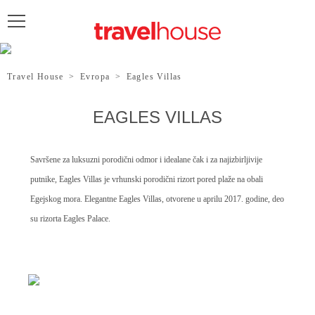
POŠALJITE UPIT
Travel House
>
Evropa
>
Eagles Villas
EAGLES VILLAS
Savršene za luksuzni porodični odmor i idealane čak i za najizbirljivije
putnike, Eagles Villas je vrhunski porodični rizort pored plaže na obali
Egejskog mora. Elegantne Eagles Villas, otvorene u aprilu 2017. godine, deo
su rizorta Eagles Palace.