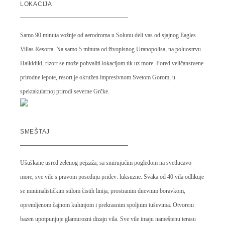
LOKACIJA
Samo 90 minuta vožnje od aerodroma u Solunu deli vas od sjajnog Eagles
Villas Resorta. Na samo 5 minuta od živopisnog Uranopolisa, na poluostrvu
Halkidiki, rizort se može pohvaliti lokacijom tik uz more. Pored veličanstvene
prirodne lepote, resort je okružen impresivnom Svetom Gorom, u
spektakularnoj prirodi severne Grčke.
SMEŠTAJ
Ušuškane usred zelenog pejzaža, sa smirujućim pogledom na svetlucavo
more, sve vile s pravom poseduju pridev: luksuzne. Svaka od 40 vila odlikuje
se minimalističkim stilom čistih linija, prostranim dnevnim boravkom,
opremljenom čajnom kuhinjom i prekrasnim spoljnim tuševima. Otvoreni
bazen upotpunjuje glamurozni dizajn vila. Sve vile imaju nameštenu terasu