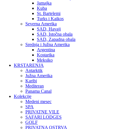
Jamajka
Kuba
St. Bartelemi
Turks i Kaikos
Severna Amerika
SAD, Havaji
SAD, Istočna obala
SAD, Zapadna obala
Srednja i Južna Amerika
Argentina
Kostarika
Meksiko
KRSTARENJA
Antarktik
Južna Amerika
Karibi
Mediteran
Panama Canal
Kolekcije
Medeni mesec
SPA
PRIVATNE VILE
SAFARI LODGES
GOLF
PRIVATNA OSTRVA