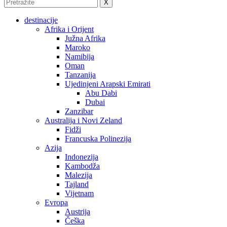
X
destinacije
Afrika i Orijent
Južna Afrika
Maroko
Namibija
Oman
Tanzanija
Ujedinjeni Arapski Emirati
Abu Dabi
Dubai
Zanzibar
Australija i Novi Zeland
Fidži
Francuska Polinezija
Azija
Indonezija
Kambodža
Malezija
Tajland
Vijetnam
Evropa
Austrija
Češka