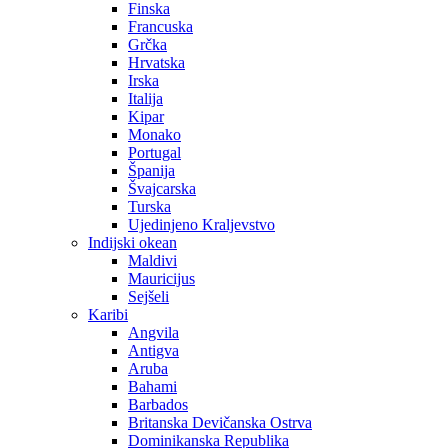
Finska
Francuska
Grčka
Hrvatska
Irska
Italija
Kipar
Monako
Portugal
Španija
Švajcarska
Turska
Ujedinjeno Kraljevstvo
Indijski okean
Maldivi
Mauricijus
Sejšeli
Karibi
Angvila
Antigva
Aruba
Bahami
Barbados
Britanska Devičanska Ostrva
Dominikanska Republika