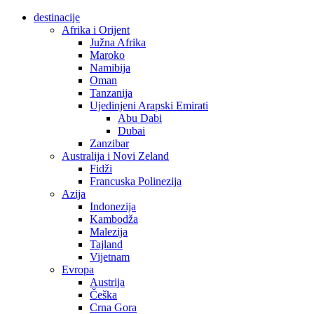
destinacije
Afrika i Orijent
Južna Afrika
Maroko
Namibija
Oman
Tanzanija
Ujedinjeni Arapski Emirati
Abu Dabi
Dubai
Zanzibar
Australija i Novi Zeland
Fidži
Francuska Polinezija
Azija
Indonezija
Kambodža
Malezija
Tajland
Vijetnam
Evropa
Austrija
Češka
Crna Gora