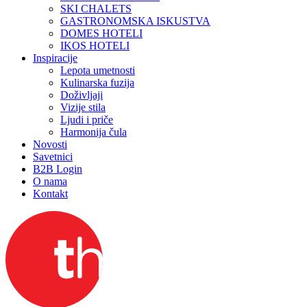
SKI CHALETS
GASTRONOMSKA ISKUSTVA
DOMES HOTELI
IKOS HOTELI
Inspiracije
Lepota umetnosti
Kulinarska fuzija
Doživljaji
Vizije stila
Ljudi i priče
Harmonija čula
Novosti
Savetnici
B2B Login
O nama
Kontakt