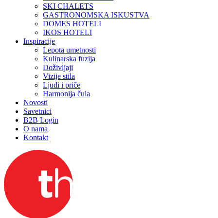
SKI CHALETS
GASTRONOMSKA ISKUSTVA
DOMES HOTELI
IKOS HOTELI
Inspiracije
Lepota umetnosti
Kulinarska fuzija
Doživljaji
Vizije stila
Ljudi i priče
Harmonija čula
Novosti
Savetnici
B2B Login
O nama
Kontakt