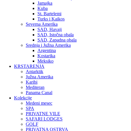
Jamajka
Kuba
St. Bartelemi
Turks i Kaikos
Severna Amerika
SAD, Havaji
SAD, Istočna obala
SAD, Zapadna obala
Srednja i Južna Amerika
Argentina
Kostarika
Meksiko
KRSTARENJA
Antarktik
Južna Amerika
Karibi
Mediteran
Panama Canal
Kolekcije
Medeni mesec
SPA
PRIVATNE VILE
SAFARI LODGES
GOLF
PRIVATNA OSTRVA