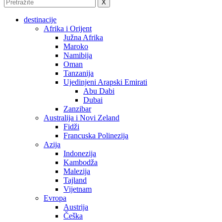
X
destinacije
Afrika i Orijent
Južna Afrika
Maroko
Namibija
Oman
Tanzanija
Ujedinjeni Arapski Emirati
Abu Dabi
Dubai
Zanzibar
Australija i Novi Zeland
Fidži
Francuska Polinezija
Azija
Indonezija
Kambodža
Malezija
Tajland
Vijetnam
Evropa
Austrija
Češka