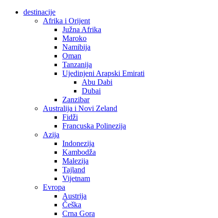
destinacije
Afrika i Orijent
Južna Afrika
Maroko
Namibija
Oman
Tanzanija
Ujedinjeni Arapski Emirati
Abu Dabi
Dubai
Zanzibar
Australija i Novi Zeland
Fidži
Francuska Polinezija
Azija
Indonezija
Kambodža
Malezija
Tajland
Vijetnam
Evropa
Austrija
Češka
Crna Gora