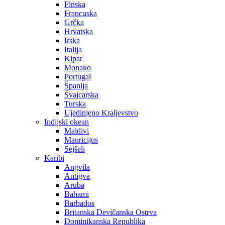
Finska
Francuska
Grčka
Hrvatska
Irska
Italija
Kipar
Monako
Portugal
Španija
Švajcarska
Turska
Ujedinjeno Kraljevstvo
Indijski okean
Maldivi
Mauricijus
Sejšeli
Karibi
Angvila
Antigva
Aruba
Bahami
Barbados
Britanska Devičanska Ostrva
Dominikanska Republika