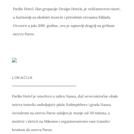
Parilio Hotel, član grupacije Design Hotels, je veličanstveni rizort,
u harmoniji sa okolnim morem i prirodnim stenama Kiklada.
Otvoren u julu 2019. godine, ovo je najnoviji dragulj na grčkom
ostrvu Paros.
LOKACIJA
Parilio Hotel je smešten u zalivu Nausa, duž severoistočne obale
ostrva između zadivljujuće plaže Kolimpithres i grada Nausa.
Aerodrom na ostrvu Paros udaljen je manje od 30 minuta, a
možete i sleteti na Mikonos i organizovaćemo vam transfer
brodom do ostrva Paros.