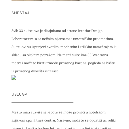
SMEŠTAJ
Svih 33 suite-ova je dizajnirano od strane Interior Design
Laboratorium-a sa nežnim nijansama i umetničkim predmetima.
Suite-ovi su ispunjeni svetlim, modernim i stilskim nameštajem i u
skladu sa okolnim pejzažom. Najmanji suite ima 33 kvadratna
metra i možete birati između privatnog bazena, pogleda na baštu
ili privatnog dvorišta ili terase.
USLUGA
Mesto mira i uzvišene lepote se može pronaći u hotelskom
azijskom spa i fitnes centru. Naravno, možete se opustiti uz veliki
bazen i uživati u toplom letnjem povetarcu uz fini koktel koji se