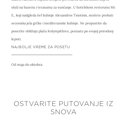
služi na bazenu i terasama za sunčanje. U hotelskom restoranu Mr.
E., koji nadgleda šef kuhinje Alexandros Tsiotinis, možete probati
sezonska jela grčke i mediteranske kuhinje. Ne propustite da
posetite obližnju plažu Kolympithres, poznatu po svojoj prirodnoj
lepoti.
NAJBOLJE VREME ZA POSETU
Od maja do oktobra.
OSTVARITE PUTOVANJE IZ
SNOVA