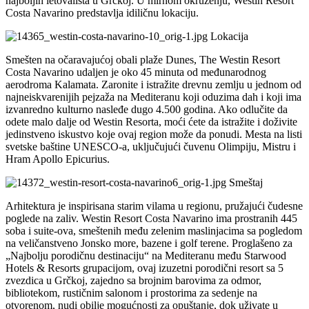
najboljih letovališta u Grčkoj. U mirnom okruženju, Westin Resort
Costa Navarino predstavlja idiličnu lokaciju.
Lokacija
Smešten na očaravajućoj obali plaže Dunes, The Westin Resort
Costa Navarino udaljen je oko 45 minuta od međunarodnog
aerodroma Kalamata. Zaronite i istražite drevnu zemlju u jednom od
najneiskvarenijih pejzaža na Mediteranu koji oduzima dah i koji ima
izvanredno kulturno nasleđe dugo 4.500 godina. Ako odlučite da
odete malo dalje od Westin Resorta, moći ćete da istražite i doživite
jedinstveno iskustvo koje ovaj region može da ponudi. Mesta na listi
svetske baštine UNESCO-a, uključujući čuvenu Olimpiju, Mistru i
Hram Apollo Epicurius.
Smeštaj
Arhitektura je inspirisana starim vilama u regionu, pružajući čudesne
poglede na zaliv. Westin Resort Costa Navarino ima prostranih 445
soba i suite-ova, smeštenih među zelenim maslinjacima sa pogledom
na veličanstveno Jonsko more, bazene i golf terene. Proglašeno za
„Najbolju porodičnu destinaciju“ na Mediteranu među Starwood
Hotels & Resorts grupacijom, ovaj izuzetni porodični resort sa 5
zvezdica u Grčkoj, zajedno sa brojnim barovima za odmor,
bibliotekom, rustičnim salonom i prostorima za sedenje na
otvorenom, nudi obilje mogućnosti za opuštanje, dok uživate u