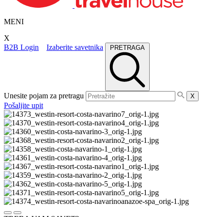
MENI
X
B2B Login
Izaberite savetnika
PRETRAGA
Unesite pojam za pretragu
X
Pošaljite upit