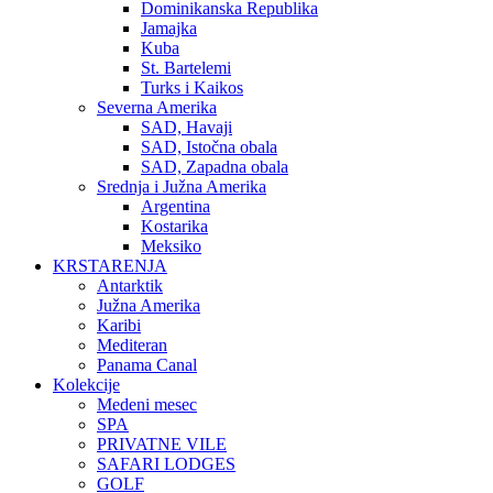
Dominikanska Republika
Jamajka
Kuba
St. Bartelemi
Turks i Kaikos
Severna Amerika
SAD, Havaji
SAD, Istočna obala
SAD, Zapadna obala
Srednja i Južna Amerika
Argentina
Kostarika
Meksiko
KRSTARENJA
Antarktik
Južna Amerika
Karibi
Mediteran
Panama Canal
Kolekcije
Medeni mesec
SPA
PRIVATNE VILE
SAFARI LODGES
GOLF