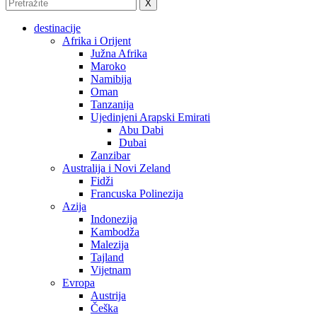
X
destinacije
Afrika i Orijent
Južna Afrika
Maroko
Namibija
Oman
Tanzanija
Ujedinjeni Arapski Emirati
Abu Dabi
Dubai
Zanzibar
Australija i Novi Zeland
Fidži
Francuska Polinezija
Azija
Indonezija
Kambodža
Malezija
Tajland
Vijetnam
Evropa
Austrija
Češka