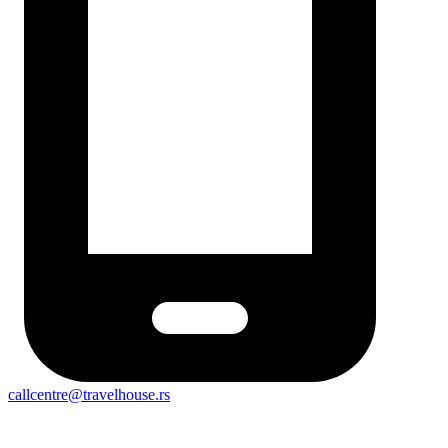
callcentre@travelhouse.rs