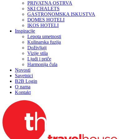
PRIVATNA OSTRVA
SKI CHALETS
GASTRONOMSKA ISKUSTVA
DOMES HOTELI
IKOS HOTELI
Inspiracije
Lepota umetnosti
Kulinarska fuzija
Doživljaji
Vizije stila
Ljudi i priče
Harmonija čula
Novosti
Savetnici
B2B Login
O nama
Kontakt