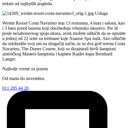
nekim od najlepših pogleda.
Usluga
Westin Resort Costa Navarino ima 13 restorana, 4 bara i salona, kao
i 3 bara pored bazena koji obezbeđuju vrhunsko iskustvo. Pre ili
posle nezaboravnog spoja ukusa, uvek možete odlučiti da se opustite
u jednoj od 22 sobe za tretmane koje Anazoe Spa nudi. Ako odlučite
da oslobodite svoj um na drugačiji način, tu su dva golf terena Costa
Navarino, The Dunes Course, koji su dizajnirali bivši šampioni
američkog Masters šampiona i kapiten Rajder kupa Bernhard
Langer.
Najbolje vreme za posetu
Od marta do novembra.
011 285 44 20