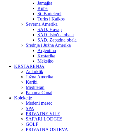
Jamajka
Kuba
St. Bartelemi
Turks i Kaikos
Severna Amerika
SAD, Havaji
SAD, Istočna obala
SAD, Zapadna obala
Srednja i Južna Amerika
Argentina
Kostarika
Meksiko
KRSTARENJA
Antarktik
Južna Amerika
Karibi
Mediteran
Panama Canal
Kolekcije
Medeni mesec
SPA
PRIVATNE VILE
SAFARI LODGES
GOLF
PRIVATNA OSTRVA