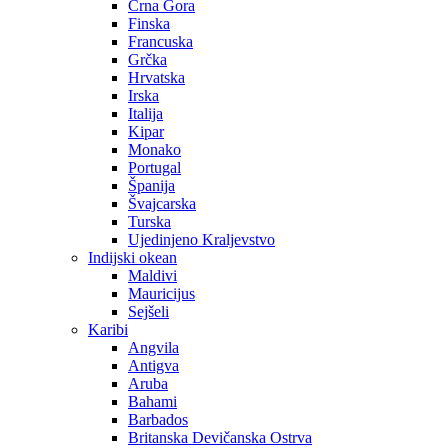
Crna Gora
Finska
Francuska
Grčka
Hrvatska
Irska
Italija
Kipar
Monako
Portugal
Španija
Švajcarska
Turska
Ujedinjeno Kraljevstvo
Indijski okean
Maldivi
Mauricijus
Sejšeli
Karibi
Angvila
Antigva
Aruba
Bahami
Barbados
Britanska Devičanska Ostrva