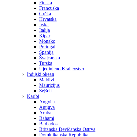
Finska
Francuska
Grčka
Hrvatska
Irska
Italija
Kipar
Monako
Portugal
Španija
Švajcarska
Turska
Ujedinjeno Kraljevstvo
Indijski okean
Maldivi
Mauricijus
Sejšeli
Karibi
Angvila
Antigva
Aruba
Bahami
Barbados
Britanska Devičanska Ostrva
Dominikanska Republika