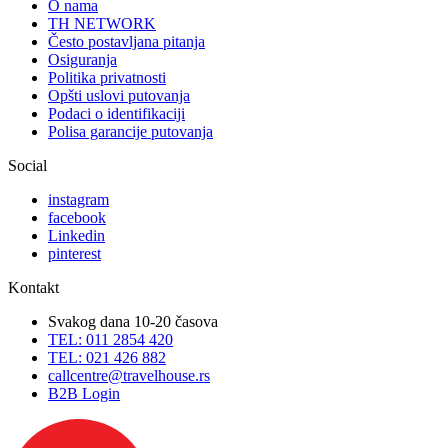
O nama
TH NETWORK
Često postavljana pitanja
Osiguranja
Politika privatnosti
Opšti uslovi putovanja
Podaci o identifikaciji
Polisa garancije putovanja
Social
instagram
facebook
Linkedin
pinterest
Kontakt
Svakog dana 10-20 časova
TEL: 011 2854 420
TEL: 021 426 882
callcentre@travelhouse.rs
B2B Login