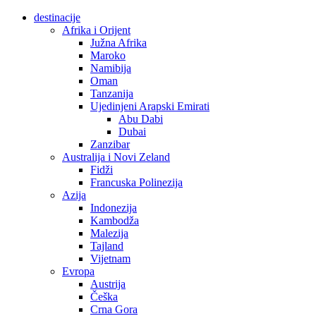
destinacije
Afrika i Orijent
Južna Afrika
Maroko
Namibija
Oman
Tanzanija
Ujedinjeni Arapski Emirati
Abu Dabi
Dubai
Zanzibar
Australija i Novi Zeland
Fidži
Francuska Polinezija
Azija
Indonezija
Kambodža
Malezija
Tajland
Vijetnam
Evropa
Austrija
Češka
Crna Gora