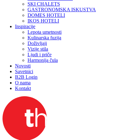
SKI CHALETS
GASTRONOMSKA ISKUSTVA
DOMES HOTELI
IKOS HOTELI
Inspiracije
Lepota umetnosti
Kulinarska fuzija
Doživljaji
Vizije stila
Ljudi i priče
Harmonija čula
Novosti
Savetnici
B2B Login
O nama
Kontakt