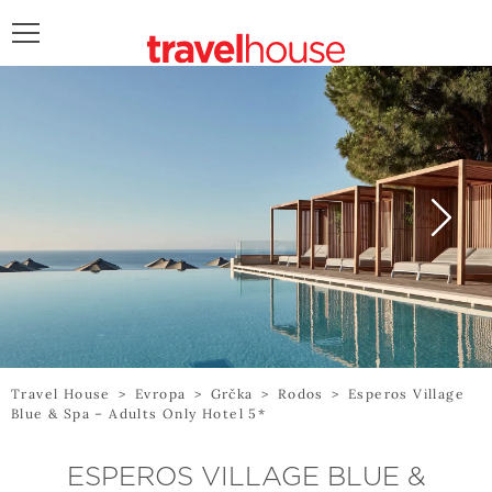
POŠALJITE UPIT
Travel House
>
Evropa
>
Grčka
>
Rodos
>
Esperos Village
Blue & Spa – Adults Only Hotel 5*
ESPEROS VILLAGE BLUE &