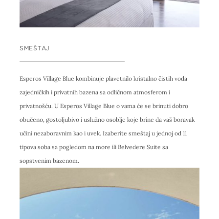
SMEŠTAJ
Esperos Village Blue kombinuje plavetnilo kristalno čistih voda
zajedničkih i privatnih bazena sa odličnom atmosferom i
privatnošću. U Esperos Village Blue o vama će se brinuti dobro
obučeno, gostoljubivo i uslužno osoblje koje brine da vaš boravak
učini nezaboravnim kao i uvek. Izaberite smeštaj u jednoj od 11
tipova soba sa pogledom na more ili Belvedere Suite sa
sopstvenim bazenom.