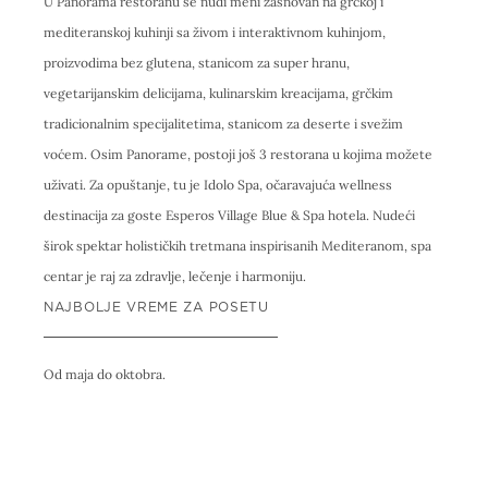
U Panorama restoranu se nudi meni zasnovan na grčkoj i
mediteranskoj kuhinji sa živom i interaktivnom kuhinjom,
proizvodima bez glutena, stanicom za super hranu,
vegetarijanskim delicijama, kulinarskim kreacijama, grčkim
tradicionalnim specijalitetima, stanicom za deserte i svežim
voćem. Osim Panorame, postoji još 3 restorana u kojima možete
uživati. Za opuštanje, tu je Idolo Spa, očaravajuća wellness
destinacija za goste Esperos Village Blue & Spa hotela. Nudeći
širok spektar holističkih tretmana inspirisanih Mediteranom, spa
centar je raj za zdravlje, lečenje i harmoniju.
NAJBOLJE VREME ZA POSETU
Od maja do oktobra.