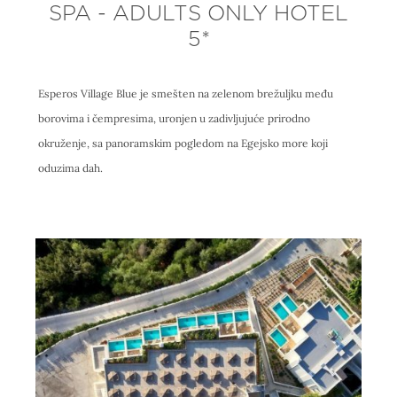
SPA - ADULTS ONLY HOTEL
5*
Esperos Village Blue je smešten na zelenom brežuljku među
borovima i čempresima, uronjen u zadivljujuće prirodno
okruženje, sa panoramskim pogledom na Egejsko more koji
oduzima dah.