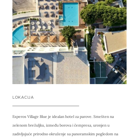
LOKACIJA
Esperos Village Blue je idealan hotel za parove. Smešten na
zelenom brežuljku, između borova i čempresa, uronjen u
zadivljujuće prirodno okruženje sa panoramskim pogledom na