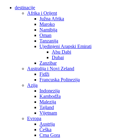
destinacije
Afrika i Orijent
Južna Afrika
Maroko
Namibija
Oman
Tanzanija
Ujedinjeni Arapski Emirati
Abu Dabi
Dubai
Zanzibar
Australija i Novi Zeland
Fidži
Francuska Polinezija
Azija
Indonezija
Kambodža
Malezija
Tajland
Vijetnam
Evropa
Austrija
Češka
Crna Gora