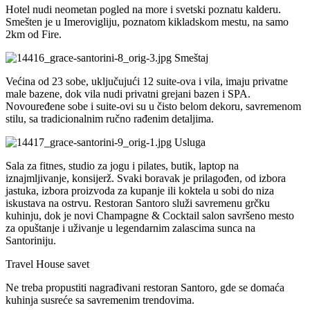
Hotel nudi neometan pogled na more i svetski poznatu kalderu.
Smešten je u Imerovigliju, poznatom kikladskom mestu, na samo
2km od Fire.
Smeštaj
Većina od 23 sobe, uključujući 12 suite-ova i vila, imaju privatne
male bazene, dok vila nudi privatni grejani bazen i SPA.
Novouređene sobe i suite-ovi su u čisto belom dekoru, savremenom
stilu, sa tradicionalnim ručno rađenim detaljima.
Usluga
Sala za fitnes, studio za jogu i pilates, butik, laptop na
iznajmljivanje, konsijerž. Svaki boravak je prilagođen, od izbora
jastuka, izbora proizvoda za kupanje ili koktela u sobi do niza
iskustava na ostrvu. Restoran Santoro služi savremenu grčku
kuhinju, dok je novi Champagne & Cocktail salon savršeno mesto
za opuštanje i uživanje u legendarnim zalascima sunca na
Santoriniju.
Travel House savet
Ne treba propustiti nagrađivani restoran Santoro, gde se domaća
kuhinja susreće sa savremenim trendovima.