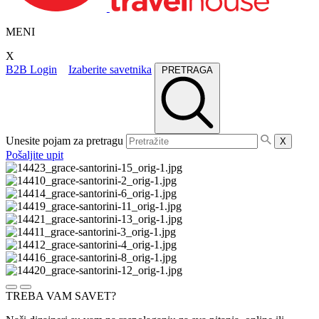
MENI
X
B2B Login
Izaberite savetnika
PRETRAGA
Unesite pojam za pretragu
X
Pošaljite upit
TREBA VAM SAVET?