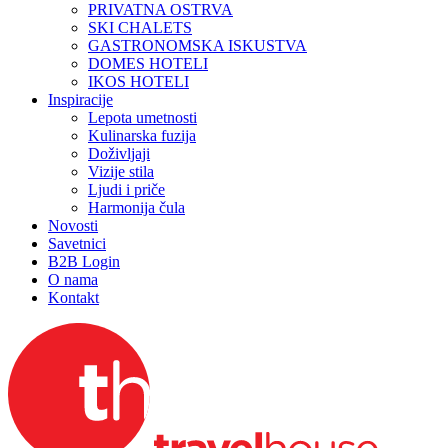
PRIVATNA OSTRVA
SKI CHALETS
GASTRONOMSKA ISKUSTVA
DOMES HOTELI
IKOS HOTELI
Inspiracije
Lepota umetnosti
Kulinarska fuzija
Doživljaji
Vizije stila
Ljudi i priče
Harmonija čula
Novosti
Savetnici
B2B Login
O nama
Kontakt