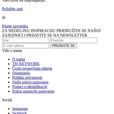
Vam uvek na raspolaganju.
Pošaljite upit
ili
Pitajte savetnika
ZA NEDELJNU INSPIRACIJU PRIDRUŽITE SE NAŠOJ
ZAJEDNICI I PRIJAVITE SE NA NEWSLETTER
Više o nama
O nama
TH NETWORK
Često postavljana pitanja
Osiguranja
Politika privatnosti
Opšti uslovi putovanja
Podaci o identifikaciji
Polisa garancije putovanja
Social
instagram
facebook