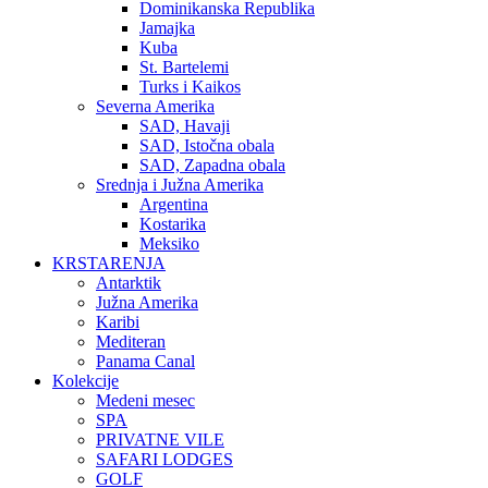
Dominikanska Republika
Jamajka
Kuba
St. Bartelemi
Turks i Kaikos
Severna Amerika
SAD, Havaji
SAD, Istočna obala
SAD, Zapadna obala
Srednja i Južna Amerika
Argentina
Kostarika
Meksiko
KRSTARENJA
Antarktik
Južna Amerika
Karibi
Mediteran
Panama Canal
Kolekcije
Medeni mesec
SPA
PRIVATNE VILE
SAFARI LODGES
GOLF