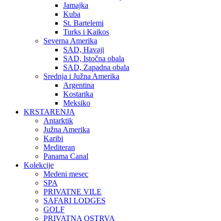
Jamajka
Kuba
St. Bartelemi
Turks i Kaikos
Severna Amerika
SAD, Havaji
SAD, Istočna obala
SAD, Zapadna obala
Srednja i Južna Amerika
Argentina
Kostarika
Meksiko
KRSTARENJA
Antarktik
Južna Amerika
Karibi
Mediteran
Panama Canal
Kolekcije
Medeni mesec
SPA
PRIVATNE VILE
SAFARI LODGES
GOLF
PRIVATNA OSTRVA