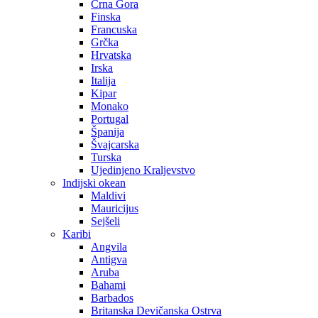
Crna Gora
Finska
Francuska
Grčka
Hrvatska
Irska
Italija
Kipar
Monako
Portugal
Španija
Švajcarska
Turska
Ujedinjeno Kraljevstvo
Indijski okean
Maldivi
Mauricijus
Sejšeli
Karibi
Angvila
Antigva
Aruba
Bahami
Barbados
Britanska Devičanska Ostrva