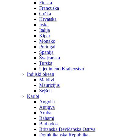
Finska
Francuska
Grčka
Hrvatska
Irska
Italija
Kipar
Monako
Portugal
Španija
Švajcarska
Turska
Ujedinjeno Kraljevstvo
Indijski okean
Maldivi
Mauricijus
Sejšeli
Karibi
Angvila
Antigva
Aruba
Bahami
Barbados
Britanska Devičanska Ostrva
Dominikanska Republika