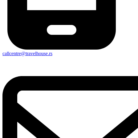
callcentre@travelhouse.rs