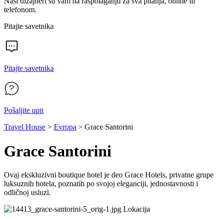
Naši dizajneri su vam na raspolaganju za sva pitanja, online ili
telefonom.
Pitajte savetnika
Pitajte savetnika
Pošaljite upit
Travel House
>
Evropa
>
Grace Santorini
Grace Santorini
Ovaj ekskluzivni boutique hotel je deo Grace Hotels, privatne grupe
luksuznih hotela, poznatih po svojoj eleganciji, jednostavnosti i
odličnoj usluzi.
Lokacija