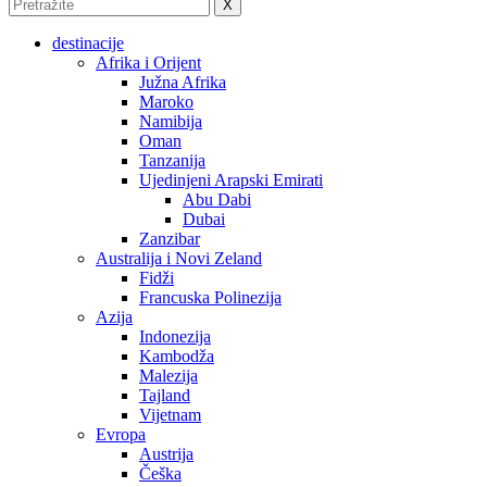
X
destinacije
Afrika i Orijent
Južna Afrika
Maroko
Namibija
Oman
Tanzanija
Ujedinjeni Arapski Emirati
Abu Dabi
Dubai
Zanzibar
Australija i Novi Zeland
Fidži
Francuska Polinezija
Azija
Indonezija
Kambodža
Malezija
Tajland
Vijetnam
Evropa
Austrija
Češka