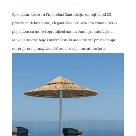
Splendour Resort u Firostefani Santoriniju, sastoji se od 83
prostrane deluxe sobe, elegantnih suite-ova i mezoneta, svi sa
pogledom na more i opremljeni najsavremenijim sadržajima.
Meke, prirodne boje i minimalistički moderni stil prevladavaju
enterijerom, pružajući opuštenu i elegantnu atmosferu.