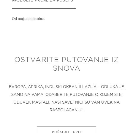
NAJBOLJE VREME ZA POSETU
Od maja do oktobra.
OSTVARITE PUTOVANJE IZ
SNOVA
EVROPA, AFRIKA, INDIJSKI OKEAN ILI AZIJA – ODLUKA JE
SAMO NA VAMA. ODABERITE PUTOVANJE O KOJEM STE
ODUVEK MAŠTALI, NAŠI SAVETNICI SU VAM UVEK NA
RASPOLAGANJU.
POŠALJITE UPIT