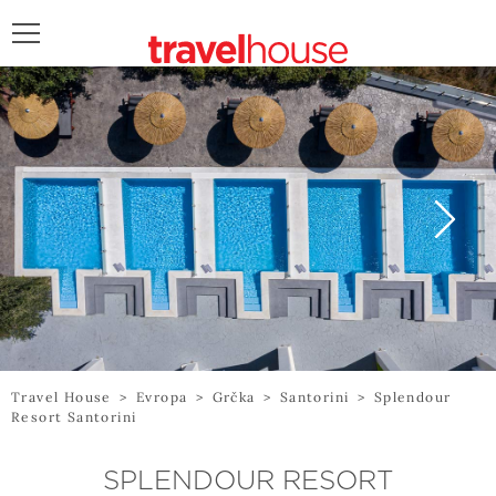
POŠALJITE UPIT
Travel House
>
Evropa
>
Grčka
>
Santorini
>
Splendour
Resort Santorini
SPLENDOUR RESORT