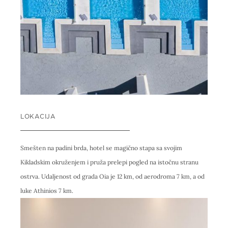
LOKACIJA
Smešten na padini brda, hotel se magično stapa sa svojim
Kikladskim okruženjem i pruža prelepi pogled na istočnu stranu
ostrva. Udaljenost od grada Oia je 12 km, od aerodroma 7 km, a od
luke Athinios 7 km.