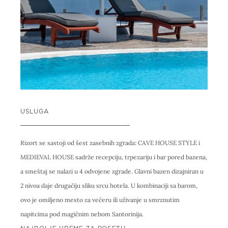
USLUGA
Rizort se sastoji od šest zasebnih zgrada: CAVE HOUSE STYLE i
MEDIEVAL HOUSE sadrže recepciju, trpezariju i bar pored bazena,
a smeštaj se nalazi u 4 odvojene zgrade. Glavni bazen dizajniran u
2 nivoa daje drugačiju sliku srcu hotela. U kombinaciji sa barom,
ovo je omiljeno mesto za večeru ili uživanje u smrznutim
napitcima pod magičnim nebom Santorinija.