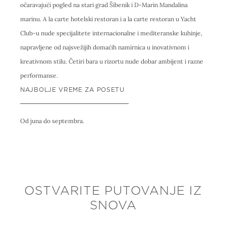
očaravajući pogled na stari grad Šibenik i D-Marin Mandalina
marinu. A la carte hotelski restoran i a la carte restoran u Yacht
Club-u nude specijalitete internacionalne i mediteranske kuhinje,
napravljene od najsvežijih domaćih namirnica u inovativnom i
kreativnom stilu. Četiri bara u rizortu nude dobar ambijent i razne
performanse.
NAJBOLJE VREME ZA POSETU
Od juna do septembra.
OSTVARITE PUTOVANJE IZ
SNOVA