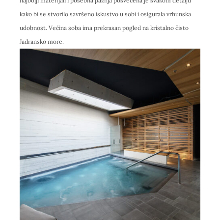
najbolji materijali i posebna pažnja posvećena je svakom detalju
kako bi se stvorilo savršeno iskustvo u sobi i osigurala vrhunska
udobnost. Većina soba ima prekrasan pogled na kristalno čisto
Jadransko more.