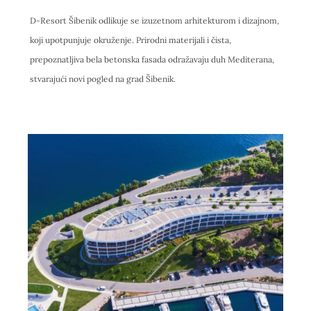
D-Resort Šibenik odlikuje se izuzetnom arhitekturom i dizajnom,
koji upotpunjuje okruženje. Prirodni materijali i čista,
prepoznatljiva bela betonska fasada odražavaju duh Mediterana,
stvarajući novi pogled na grad Šibenik.