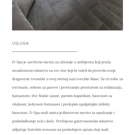
USLUGA
D-Spa je savršeno mesto za uživanje u ambijentu koji pruža
nezaboravno iskustvo za sve one koji bi voleli da provedu svoje
dragocene trenutke u ovoj mirnoj oazi svetske klase. Sa tri sobe za
tretmane, sobom za parove i prostranim prostorom za relaksaciju,
hamamom, dve finske saune, parnim kupatilom, bazenom za
vitalnost, ledenom fontanom i prelepim spoljašnjim infinity
bazenom, D-Spa nudi zaista jedinstveno mesto za opuštanje i
podmlađivanje tela i duše. Prefinjeno gastronomsko iskustvo
uključuje hotelski restoran na poslednjem spratu koji nudi