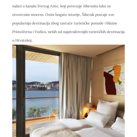
nalazi u kanalu Svetog Ante, koji povezuje šibensku luku sa
otvorenim morem. Osim bogate istorije, Šibenik postaje sve
popularnija destinacija zbog rastuće turističke ponude i blizine
Primoštena i Vodica, nekih od najatraktivnijih turističkih destinacija
u Hrvatskoj.