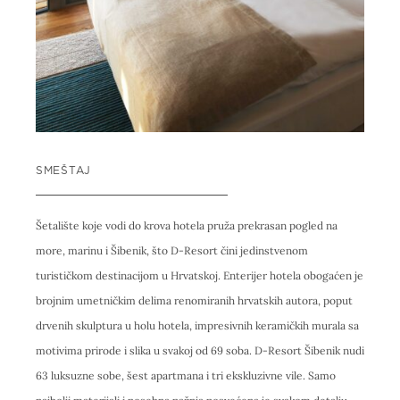
SMEŠTAJ
Šetalište koje vodi do krova hotela pruža prekrasan pogled na
more, marinu i Šibenik, što D-Resort čini jedinstvenom
turističkom destinacijom u Hrvatskoj. Enterijer hotela obogaćen je
brojnim umetničkim delima renomiranih hrvatskih autora, poput
drvenih skulptura u holu hotela, impresivnih keramičkih murala sa
motivima prirode i slika u svakoj od 69 soba. D-Resort Šibenik nudi
63 luksuzne sobe, šest apartmana i tri ekskluzivne vile. Samo