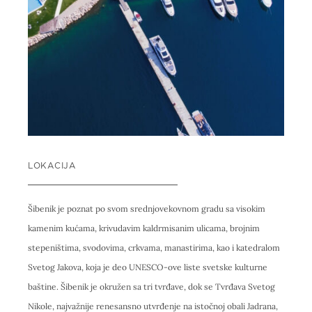
LOKACIJA
Šibenik je poznat po svom srednjovekovnom gradu sa visokim
kamenim kućama, krivudavim kaldrmisanim ulicama, brojnim
stepeništima, svodovima, crkvama, manastirima, kao i katedralom
Svetog Jakova, koja je deo UNESCO-ove liste svetske kulturne
baštine. Šibenik je okružen sa tri tvrđave, dok se Tvrđava Svetog
Nikole, najvažnije renesansno utvrđenje na istočnoj obali Jadrana,