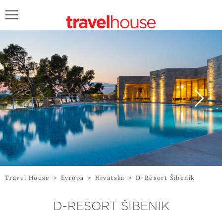
POŠALJITE UPIT
Travel House
>
Evropa
>
Hrvatska
>
D-Resort Šibenik
D-RESORT ŠIBENIK