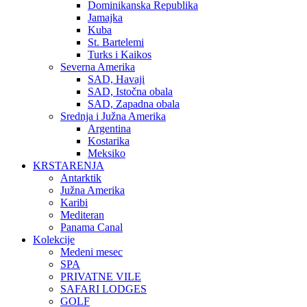
Dominikanska Republika
Jamajka
Kuba
St. Bartelemi
Turks i Kaikos
Severna Amerika
SAD, Havaji
SAD, Istočna obala
SAD, Zapadna obala
Srednja i Južna Amerika
Argentina
Kostarika
Meksiko
KRSTARENJA
Antarktik
Južna Amerika
Karibi
Mediteran
Panama Canal
Kolekcije
Medeni mesec
SPA
PRIVATNE VILE
SAFARI LODGES
GOLF