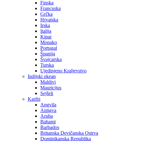
Finska
Francuska
Grčka
Hrvatska
Irska
Italija
Kipar
Monako
Portugal
Španija
Švajcarska
Turska
Ujedinjeno Kraljevstvo
Indijski okean
Maldivi
Mauricijus
Sejšeli
Karibi
Angvila
Antigva
Aruba
Bahami
Barbados
Britanska Devičanska Ostrva
Dominikanska Republika