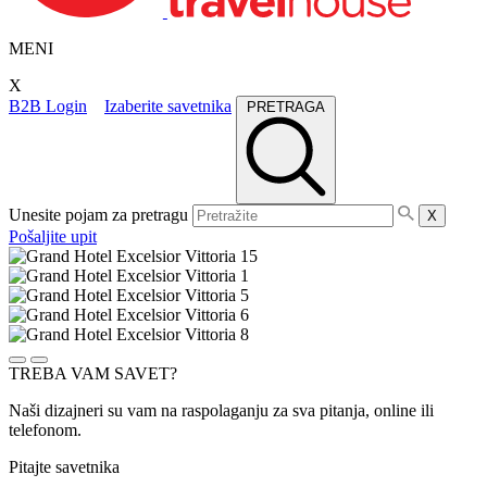
MENI
X
B2B Login
Izaberite savetnika
PRETRAGA
Unesite pojam za pretragu
X
Pošaljite upit
TREBA VAM SAVET?
Naši dizajneri su vam na raspolaganju za sva pitanja, online ili
telefonom.
Pitajte savetnika