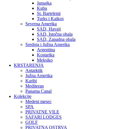
Jamajka
Kuba
St. Bartelemi
Turks i Kaikos
Severna Amerika
SAD, Havaji
SAD, Istočna obala
SAD, Zapadna obala
Srednja i Južna Amerika
Argentina
Kostarika
Meksiko
KRSTARENJA
Antarktik
Južna Amerika
Karibi
Mediteran
Panama Canal
Kolekcije
Medeni mesec
SPA
PRIVATNE VILE
SAFARI LODGES
GOLF
PRIVATNA OSTRVA