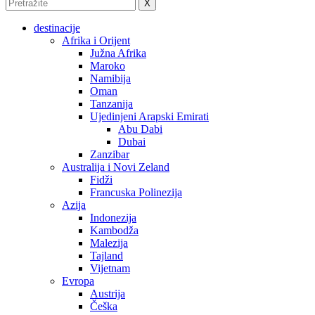
X
destinacije
Afrika i Orijent
Južna Afrika
Maroko
Namibija
Oman
Tanzanija
Ujedinjeni Arapski Emirati
Abu Dabi
Dubai
Zanzibar
Australija i Novi Zeland
Fidži
Francuska Polinezija
Azija
Indonezija
Kambodža
Malezija
Tajland
Vijetnam
Evropa
Austrija
Češka