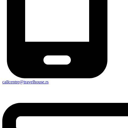
callcentre@travelhouse.rs