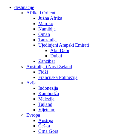
destinacije
Afrika i Orijent
Južna Afrika
Maroko
Namibija
Oman
Tanzanija
Ujedinjeni Arapski Emirati
Abu Dabi
Dubai
Zanzibar
Australija i Novi Zeland
Fidži
Francuska Polinezija
Azija
Indonezija
Kambodža
Malezija
Tajland
Vijetnam
Evropa
Austrija
Češka
Crna Gora