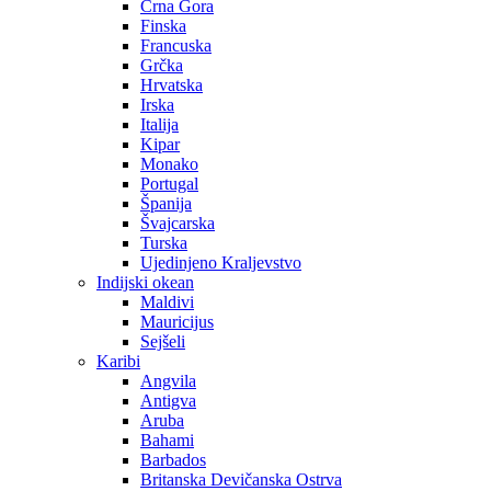
Crna Gora
Finska
Francuska
Grčka
Hrvatska
Irska
Italija
Kipar
Monako
Portugal
Španija
Švajcarska
Turska
Ujedinjeno Kraljevstvo
Indijski okean
Maldivi
Mauricijus
Sejšeli
Karibi
Angvila
Antigva
Aruba
Bahami
Barbados
Britanska Devičanska Ostrva