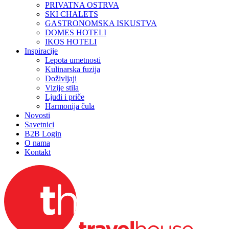
PRIVATNA OSTRVA
SKI CHALETS
GASTRONOMSKA ISKUSTVA
DOMES HOTELI
IKOS HOTELI
Inspiracije
Lepota umetnosti
Kulinarska fuzija
Doživljaji
Vizije stila
Ljudi i priče
Harmonija čula
Novosti
Savetnici
B2B Login
O nama
Kontakt