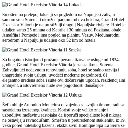
Lokacija
Smešten na prelepoj lokaciji sa pogledom na Napuljski zaliv, u
samom srcu Sorenta i okružen parkom od dva hektara, Grand Hotel
Excelsior Vittoria je najprestižniji dragulj Napuljske rivijere. Hotel je
udaljen samo 25 minuta od Kaprija i 30 minuta od Pozitana, obale
Amalfija i Pompeje i ima pogled na planinu Vezuv. Međunarodni
aerodrom u Napulju je udaljen oko 52 km od hotela.
Smeštaj
Sa bogatom istorijom i pružanje personalizovane usluge od 1834.
godine, Grand Hotel Excelsior Vittoria je zaista ikona Sorenta.
Zahvaljujući nedavnom renoviranju soba, hotel se stalno razvija i
unapređuje svoju uslugu, uvodeći moderne pogodnosti. 81
elegantno uređena soba i suite-ovi dočaravaju ugodan, rezidencijalni
ambijent, a istovremeno nude sve pogodnosti današnjice.
Usluga
Šef kuhinje Antonino Montefusco, zajedno sa svojim timom, radi sa
sastojcima izuzetnog kvaliteta. Koristi svoje veliko znanje i
uzbudljivu mešavinu sastojaka da isporuči specijalitete koji nikoga
ne ostavljaju ravnodušnim. Smešten u preuređenom stakleniku iz 19.
veka pored hotelskog bazena, ekskluzivni Boutique Spa La Serra se