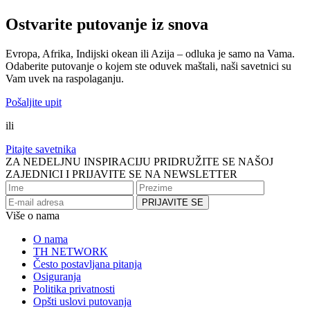
Ostvarite putovanje iz snova
Evropa, Afrika, Indijski okean ili Azija – odluka je samo na Vama.
Odaberite putovanje o kojem ste oduvek maštali, naši savetnici su
Vam uvek na raspolaganju.
Pošaljite upit
ili
Pitajte savetnika
ZA NEDELJNU INSPIRACIJU PRIDRUŽITE SE NAŠOJ
ZAJEDNICI I PRIJAVITE SE NA NEWSLETTER
Više o nama
O nama
TH NETWORK
Često postavljana pitanja
Osiguranja
Politika privatnosti
Opšti uslovi putovanja