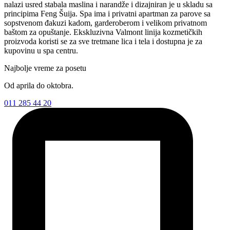
nalazi usred stabala maslina i narandže i dizajniran je u skladu sa
principima Feng Šuija. Spa ima i privatni apartman za parove sa
sopstvenom đakuzi kadom, garderoberom i velikom privatnom
baštom za opuštanje. Ekskluzivna Valmont linija kozmetičkih
proizvoda koristi se za sve tretmane lica i tela i dostupna je za
kupovinu u spa centru.
Najbolje vreme za posetu
Od aprila do oktobra.
011 285 44 20