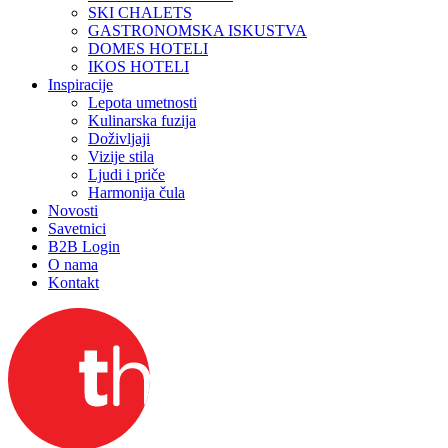
SKI CHALETS
GASTRONOMSKA ISKUSTVA
DOMES HOTELI
IKOS HOTELI
Inspiracije
Lepota umetnosti
Kulinarska fuzija
Doživljaji
Vizije stila
Ljudi i priče
Harmonija čula
Novosti
Savetnici
B2B Login
O nama
Kontakt