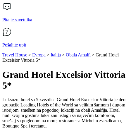
Pitajte savetnika
Pošaljite upit
Travel House
>
Evropa
>
Italija
>
Obala Amalfi
>
Grand Hotel
Excelsior Vittoria 5*
Grand Hotel Excelsior Vittoria
5*
Luksuzni hotel sa 5 zvezdica Grand Hotel Excelsior Vittoria je deo
grupacije Leading Hotels of the World sa velikim šarmom i dugom
istorijom, smešten na pogodnoj lokaciji na obali Amalfija. Hotel
nudi svojim gostima luksuznu uslugu sa najvećim komforom,
smeštaj sa pogledom na more, restorane sa Michelin zvezdicama,
Boutique Spa i teretanu.